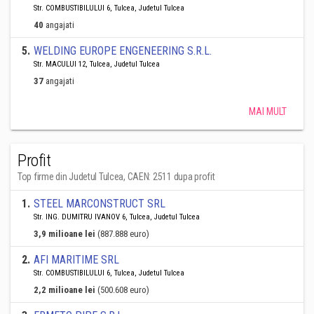
Str. COMBUSTIBILULUI 6, Tulcea, Judetul Tulcea
40
angajati
5
.
WELDING EUROPE ENGENEERING S.R.L.
Str. MACULUI 12, Tulcea, Judetul Tulcea
37
angajati
MAI MULT
Profit
Top firme din Judetul Tulcea, CAEN: 2511 dupa profit
1
.
STEEL MARCONSTRUCT SRL
Str. ING. DUMITRU IVANOV 6, Tulcea, Judetul Tulcea
3,9 milioane lei
(887.888 euro)
2
.
AFI MARITIME SRL
Str. COMBUSTIBILULUI 6, Tulcea, Judetul Tulcea
2,2 milioane lei
(500.608 euro)