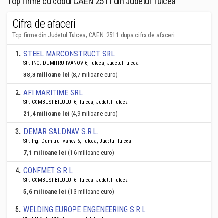
Top firme cu codul CAEN 2511 din Judetul Tulcea
Cifra de afaceri
Top firme din Judetul Tulcea, CAEN: 2511 dupa cifra de afaceri
1
.
STEEL MARCONSTRUCT SRL
Str. ING. DUMITRU IVANOV 6, Tulcea, Judetul Tulcea
38,3 milioane lei
(8,7 milioane euro)
2
.
AFI MARITIME SRL
Str. COMBUSTIBILULUI 6, Tulcea, Judetul Tulcea
21,4 milioane lei
(4,9 milioane euro)
3
.
DEMAR SALDNAV S.R.L.
Str. Ing. Dumitru Ivanov 6, Tulcea, Judetul Tulcea
7,1 milioane lei
(1,6 milioane euro)
4
.
CONFMET S.R.L.
Str. COMBUSTIBILULUI 6, Tulcea, Judetul Tulcea
5,6 milioane lei
(1,3 milioane euro)
5
.
WELDING EUROPE ENGENEERING S.R.L.