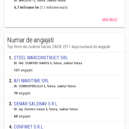
Str. MACULUI 12, Tulcea, Judetul Tulcea
4,7 milioane lei
(1,1 milioane euro)
MAI MULT
Numar de angajati
Top firme din Judetul Tulcea, CAEN: 2511 dupa numarul de angajati
1
.
STEEL MARCONSTRUCT SRL
Str. ING. DUMITRU IVANOV 6, Tulcea, Judetul Tulcea
131
angajati
2
.
AFI MARITIME SRL
Str. COMBUSTIBILULUI 6, Tulcea, Judetul Tulcea
79
angajati
3
.
DEMAR SALDNAV S.R.L.
Str. Ing. Dumitru Ivanov 6, Tulcea, Judetul Tulcea
60
angajati
4
.
CONFMET S.R.L.