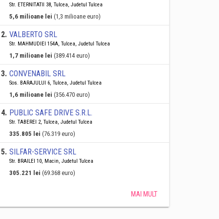
Str. ETERNITATII 38, Tulcea, Judetul Tulcea
5,6 milioane lei
(1,3 milioane euro)
2
.
VALBERTO SRL
Str. MAHMUDIEI 154A, Tulcea, Judetul Tulcea
1,7 milioane lei
(389.414 euro)
3
.
CONVENABIL SRL
Sos. BARAJULUI 6, Tulcea, Judetul Tulcea
1,6 milioane lei
(356.470 euro)
4
.
PUBLIC SAFE DRIVE S.R.L.
Str. TABEREI 2, Tulcea, Judetul Tulcea
335.805 lei
(76.319 euro)
5
.
SILFAR-SERVICE SRL
Str. BRAILEI 10, Macin, Judetul Tulcea
305.221 lei
(69.368 euro)
MAI MULT