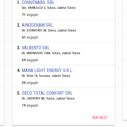
1
.
CONVENABIL SRL
Sos. BARAJULUI 6, Tulcea, Judetul Tulcea
71
angajati
2
.
AINODEKAM SRL
Str. ETERNITATII 38, Tulcea, Judetul Tulcea
61
angajati
3
.
VALBERTO SRL
Str. MAHMUDIEI 154A, Tulcea, Judetul Tulcea
59
angajati
4
.
MANA LIGHT ENERGY S.R.L.
Str. Teilor 18, Turcoaia, Judetul Tulcea
30
angajati
5
.
DECO TOTAL CONFORT SRL
Str. LIBERTATII 8A, Tulcea, Judetul Tulcea
19
angajati
MAI MULT