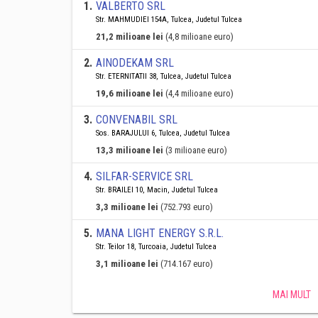
1
.
VALBERTO SRL
Str. MAHMUDIEI 154A, Tulcea, Judetul Tulcea
21,2 milioane lei
(4,8 milioane euro)
2
.
AINODEKAM SRL
Str. ETERNITATII 38, Tulcea, Judetul Tulcea
19,6 milioane lei
(4,4 milioane euro)
3
.
CONVENABIL SRL
Sos. BARAJULUI 6, Tulcea, Judetul Tulcea
13,3 milioane lei
(3 milioane euro)
4
.
SILFAR-SERVICE SRL
Str. BRAILEI 10, Macin, Judetul Tulcea
3,3 milioane lei
(752.793 euro)
5
.
MANA LIGHT ENERGY S.R.L.
Str. Teilor 18, Turcoaia, Judetul Tulcea
3,1 milioane lei
(714.167 euro)
MAI MULT