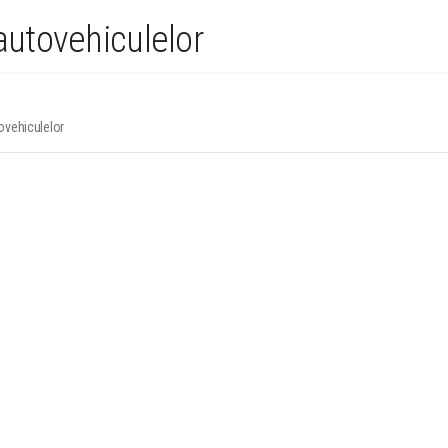
 autovehiculelor
tovehiculelor