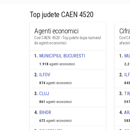
Top judete CAEN 4520
Agenti economici
Cifr
Cod CAEN: 4520 - Top judete dupa numarul
Cod CA
de agenti economici
afacer
1
.
MUNICIPIUL BUCURESTI
1
.
MU
1.918
agenti economici
2,2
2
.
ILFOV
2
.
IL
874
agenti economici
843
3
.
CLUJ
3
.
TI
861
agenti economici
597
4
.
BIHOR
4
.
AR
672
agenti economici
583