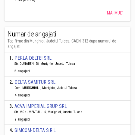
MAI MULT
Numar de angajati
Top firme din Murighiol, Judetul Tulcea, CAEN: 312 dupa numarul de
angajati
1
.
PERLA DELTEI SRL
Str. DUNARENI 98, Murighiol, Judetul Tulcea
5
angajati
2
.
DELTA SAMITUR SRL
Com. MURIGHIOL -, Murighiol, Judetul Tulcea
4
angajati
3
.
ACVA IMPERIAL GRUP SRL
Str. MONUMENTULUI 6, Murighiol, Judetul Tulcea
2
angajati
4
.
SIMCOM-DELTA S.R.L.