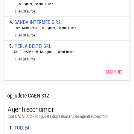
- -, Murighiol, Judetul Tulcea
0 lei
(0 euro)
4
.
SANDA INTERMED S.R.L.
Com. MURIGHIOL -, Murighiol, Judetul Tulcea
0 lei
(0 euro)
5
.
PERLA DELTEI SRL
Str. DUNARENI 98, Murighiol, Judetul Tulcea
0 lei
(0 euro)
MAI MULT
Top judete CAEN 312
Agenti economici
Cod CAEN: 312 - Top judete dupa numarul de agenti economici
1
.
TULCEA