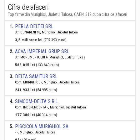
Cifra de afaceri
Top firme din Murighiol, Judetul Tulcea, CAEN: 312 dupa cifra de afaceri
1
.
PERLA DELTEI SRL
Str. DUNARENI 98, Murighiol, Judetul Tulcea
3,5 milioane lei
(797.393 euro)
2
.
ACVA IMPERIAL GRUP SRL
Str. MONUMENTULUI 6, Murighiol, Judetul Tulcea
588.015 lei
(133.640 euro)
3
.
DELTA SAMITUR SRL
Com. MURIGHIOL -, Murighiol, Judetul Tulcea
241.933 lei
(54.985 euro)
4
.
SIMCOM-DELTA S.R.L.
Com. INDEPENDENTA -, Murighiol, Judetul Tulcea
177.380 lei
(40.314 euro)
5
.
PISCICOLA MURIGHIOL SA
- -, Murighiol, Judetul Tulcea
0 lei
(0 euro)