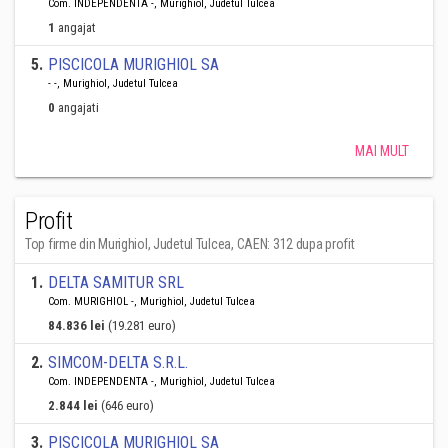
Com. INDEPENDENTA -, Murighiol, Judetul Tulcea
1
angajat
5
.
PISCICOLA MURIGHIOL SA
- -, Murighiol, Judetul Tulcea
0
angajati
MAI MULT
Profit
Top firme din Murighiol, Judetul Tulcea, CAEN: 312 dupa profit
1
.
DELTA SAMITUR SRL
Com. MURIGHIOL -, Murighiol, Judetul Tulcea
84.836 lei
(19.281 euro)
2
.
SIMCOM-DELTA S.R.L.
Com. INDEPENDENTA -, Murighiol, Judetul Tulcea
2.844 lei
(646 euro)
3
.
PISCICOLA MURIGHIOL SA