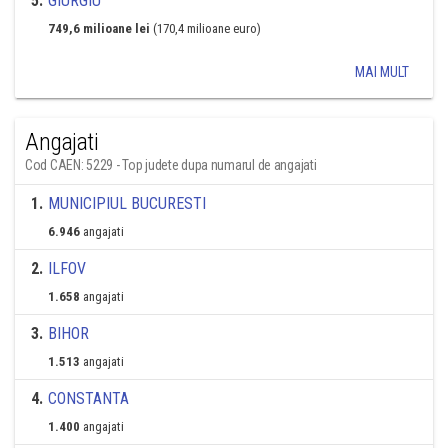
5
.
GIURGIU
749,6 milioane lei
(170,4 milioane euro)
MAI MULT
Angajati
Cod CAEN: 5229 - Top judete dupa numarul de angajati
1
.
MUNICIPIUL BUCURESTI
6.946
angajati
2
.
ILFOV
1.658
angajati
3
.
BIHOR
1.513
angajati
4
.
CONSTANTA
1.400
angajati