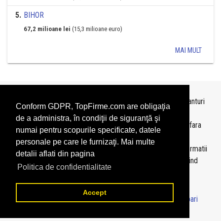
5
.
BIHOR
67,2 milioane lei
(15,3 milioane euro)
MAI MULT
Topurile sunt realizate de
TopFirme
pe baza ultimelor bilanturi
Conform GDPR, TopFirme.com are obligaţia
depuse si au scop informativ.
de a administra, în condiţii de siguranţă şi
Este interzisa folosirea topurilor fara acordul TopFirme si fara
numai pentru scopurile specificate, datele
precizarea sursei.
personale pe care le furnizaţi. Mai multe
Daca doriti sa achizitionati
topuri personalizate
sau informatii
detalii aflati din pagina
despre agentii economici va rugam sa ne contactati folosind
Politica de confidentialitate
sectiunea
Contact
Accept
© 2026 - TopFirme -
Termeni si conditii
-
Contact
-
Intrebari
frecvente