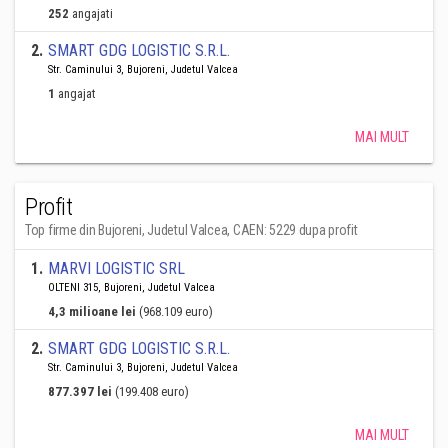
252
angajati
2
.
SMART GDG LOGISTIC S.R.L.
Str. Caminului 3, Bujoreni, Judetul Valcea
1
angajat
MAI MULT
Profit
Top firme din Bujoreni, Judetul Valcea, CAEN: 5229 dupa profit
1
.
MARVI LOGISTIC SRL
OLTENI 315, Bujoreni, Judetul Valcea
4,3 milioane lei
(968.109 euro)
2
.
SMART GDG LOGISTIC S.R.L.
Str. Caminului 3, Bujoreni, Judetul Valcea
877.397 lei
(199.408 euro)
MAI MULT