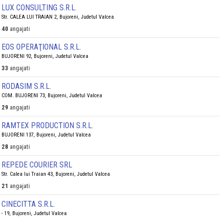
LUX CONSULTING S.R.L.
Str. CALEA LUI TRAIAN 2, Bujoreni, Judetul Valcea
40
angajati
EOS OPERAŢIONAL S.R.L.
BUJORENI 92, Bujoreni, Judetul Valcea
33
angajati
RODASIM S.R.L.
COM. BUJORENI 73, Bujoreni, Judetul Valcea
29
angajati
RAMTEX PRODUCTION S.R.L.
BUJORENI 137, Bujoreni, Judetul Valcea
28
angajati
REPEDE COURIER SRL
Str. Calea lui Traian 43, Bujoreni, Judetul Valcea
21
angajati
CINECITTA S.R.L.
- 19, Bujoreni, Judetul Valcea