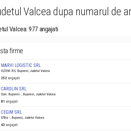
Judetul Valcea dupa numarul de a
etul Valcea: 977 angajati
ista firme
MARVI LOGISTIC SRL
OLTENI 315, Bujoreni, Judetul Valcea
252
angajati
CAROLIN SRL
Com. Bujoreni -, Bujoreni, Judetul Valcea
81
angajati
CEGIM SRL
57Bis -, Bujoreni, Judetul Valcea
43
angajati