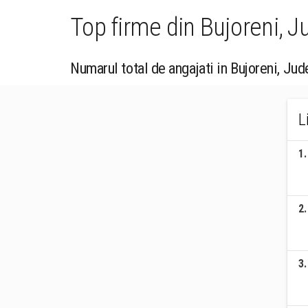
Top firme din Bujoreni, 
Numarul total de angajati in Bujoreni, Jud
L
1
.
2
.
3
.