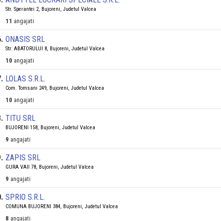
Str. Sperantei 2, Bujoreni, Judetul Valcea
11
angajati
6
.
ONASIS SRL
Str. ABATORULUI 8, Bujoreni, Judetul Valcea
10
angajati
7
.
LOLAS S.R.L.
Com. Tomsani 249, Bujoreni, Judetul Valcea
10
angajati
8
.
TITU SRL
BUJORENI 158, Bujoreni, Judetul Valcea
9
angajati
9
.
ZAPIS SRL
GURA VAII 78, Bujoreni, Judetul Valcea
9
angajati
0
.
SPRIO S.R.L.
COMUNA BUJORENI 384, Bujoreni, Judetul Valcea
8
angajati