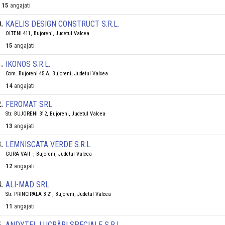
15
angajati
0
.
KAELIS DESIGN CONSTRUCT S.R.L.
OLTENI 411, Bujoreni, Judetul Valcea
15
angajati
1
.
IKONOS S.R.L.
Com. Bujoreni 45.A, Bujoreni, Judetul Valcea
14
angajati
2
.
FEROMAT SRL
Str. BUJORENI 312, Bujoreni, Judetul Valcea
13
angajati
3
.
LEMNISCATA VERDE S.R.L.
GURA VAII -, Bujoreni, Judetul Valcea
12
angajati
4
.
ALI-MAD SRL
Str. PRINCIPALA 3 21, Bujoreni, Judetul Valcea
11
angajati
5
.
ANDYTEL LUCRĂRI SPECIALE S.R.L.