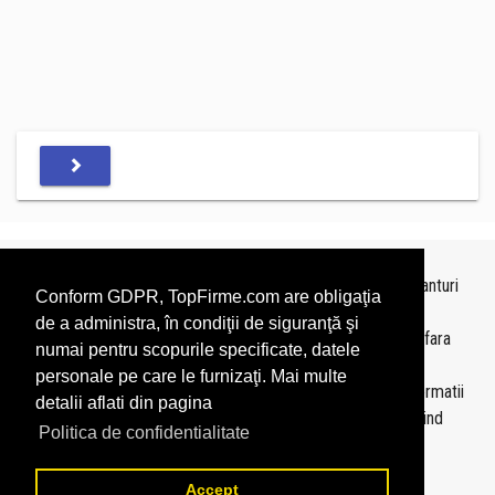
Topurile sunt realizate de
TopFirme
pe baza ultimelor bilanturi
Conform GDPR, TopFirme.com are obligaţia
depuse si au scop informativ.
de a administra, în condiţii de siguranţă şi
Este interzisa folosirea topurilor fara acordul TopFirme si fara
numai pentru scopurile specificate, datele
precizarea sursei.
personale pe care le furnizaţi. Mai multe
Daca doriti sa achizitionati
topuri personalizate
sau informatii
detalii aflati din pagina
despre agentii economici va rugam sa ne contactati folosind
Politica de confidentialitate
sectiunea
Contact
Accept