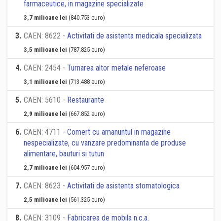
farmaceutice, in magazine specializate
3,7 milioane lei
(840.753 euro)
3
.
CAEN: 8622 -
Activitati de asistenta medicala specializata
3,5 milioane lei
(787.825 euro)
4
.
CAEN: 2454 -
Turnarea altor metale neferoase
3,1 milioane lei
(713.488 euro)
5
.
CAEN: 5610 -
Restaurante
2,9 milioane lei
(667.852 euro)
6
.
CAEN: 4711 -
Comert cu amanuntul in magazine
nespecializate, cu vanzare predominanta de produse
alimentare, bauturi si tutun
2,7 milioane lei
(604.957 euro)
7
.
CAEN: 8623 -
Activitati de asistenta stomatologica
2,5 milioane lei
(561.325 euro)
8
.
CAEN: 3109 -
Fabricarea de mobila n.c.a.