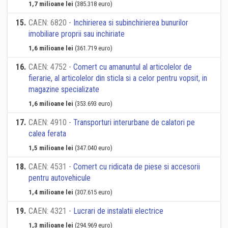
1,7 milioane lei
(385.318 euro)
15
.
CAEN: 6820 -
Inchirierea si subinchirierea bunurilor
imobiliare proprii sau inchiriate
1,6 milioane lei
(361.719 euro)
16
.
CAEN: 4752 -
Comert cu amanuntul al articolelor de
fierarie, al articolelor din sticla si a celor pentru vopsit, in
magazine specializate
1,6 milioane lei
(353.693 euro)
17
.
CAEN: 4910 -
Transporturi interurbane de calatori pe
calea ferata
1,5 milioane lei
(347.040 euro)
18
.
CAEN: 4531 -
Comert cu ridicata de piese si accesorii
pentru autovehicule
1,4 milioane lei
(307.615 euro)
19
.
CAEN: 4321 -
Lucrari de instalatii electrice
1,3 milioane lei
(294.969 euro)