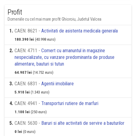
Profit
Domeniile cu cel mai mare profit Ghioroiu, Judetul Valcea
1
.
CAEN: 8621 -
Activitati de asistenta medicala generala
180.390 lei
(40.998 euro)
2
.
CAEN: 4711 -
Comert cu amanuntul in magazine
nespecializate, cu vanzare predominanta de produse
alimentare, bauturi si tutun
64.907 lei
(14.752 euro)
3
.
CAEN: 6831 -
Agentii imobiliare
5.910 lei
(1.343 euro)
4
.
CAEN: 4941 -
Transporturi rutiere de marfuri
1.100 lei
(250 euro)
5
.
CAEN: 5630 -
Baruri si alte activitati de servire a bauturilor
0 lei
(0 euro)