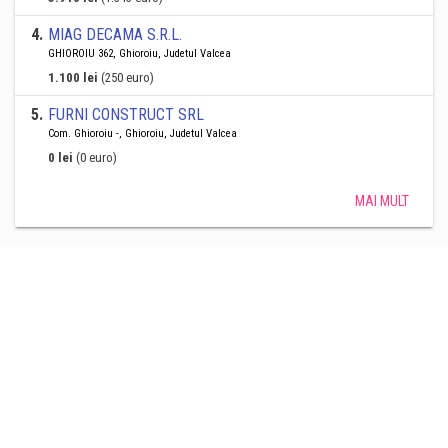
4
.
MIAG DECAMA S.R.L.
GHIOROIU 362, Ghioroiu, Judetul Valcea
1.100 lei
(250 euro)
5
.
FURNI CONSTRUCT SRL
Com. Ghioroiu -, Ghioroiu, Judetul Valcea
0 lei
(0 euro)
MAI MULT