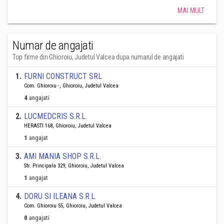
MAI MULT
Numar de angajati
Top firme din Ghioroiu, Judetul Valcea dupa numarul de angajati
1
.
FURNI CONSTRUCT SRL
Com. Ghioroiu -, Ghioroiu, Judetul Valcea
4
angajati
2
.
LUCMEDCRIS S.R.L.
HERASTI 168, Ghioroiu, Judetul Valcea
1
angajat
3
.
AMI MANIA SHOP S.R.L.
Str. Principala 329, Ghioroiu, Judetul Valcea
1
angajat
4
.
DORU SI ILEANA S.R.L.
Com. Ghioroiu 55, Ghioroiu, Judetul Valcea
0
angajati