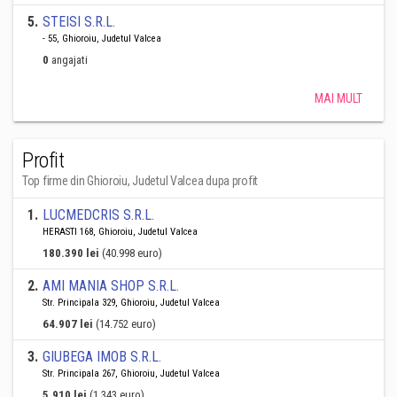
5
.
STEISI S.R.L.
- 55, Ghioroiu, Judetul Valcea
0
angajati
MAI MULT
Profit
Top firme din Ghioroiu, Judetul Valcea dupa profit
1
.
LUCMEDCRIS S.R.L.
HERASTI 168, Ghioroiu, Judetul Valcea
180.390 lei
(40.998 euro)
2
.
AMI MANIA SHOP S.R.L.
Str. Principala 329, Ghioroiu, Judetul Valcea
64.907 lei
(14.752 euro)
3
.
GIUBEGA IMOB S.R.L.
Str. Principala 267, Ghioroiu, Judetul Valcea
5.910 lei
(1.343 euro)