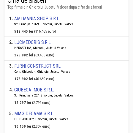
Cifra de afaceri
Top firme din Ghioroiu, Judetul Valcea dupa cifra de afaceri
1
.
AMI MANIA SHOP S.R.L.
Str. Principala 329, Ghioroiu, Judetul Valcea
512.445 lei
(116.465 euro)
2
.
LUCMEDCRIS S.R.L.
HERASTI 168, Ghioroiu, Judetul Valcea
278.982 lei
(63.405 euro)
3
.
FURNI CONSTRUCT SRL
Com. Ghioroiu -, Ghioroiu, Judetul Valcea
178.902 lei
(40.660 euro)
4
.
GIUBEGA IMOB S.R.L.
Str. Principala 267, Ghioroiu, Judetul Valcea
12.297 lei
(2.795 euro)
5
.
MIAG DECAMA S.R.L.
GHIOROIU 362, Ghioroiu, Judetul Valcea
10.150 lei
(2.307 euro)