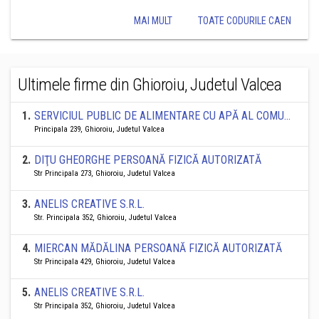
MAI MULT
TOATE CODURILE CAEN
Ultimele firme din Ghioroiu, Judetul Valcea
1
.
SERVICIUL PUBLIC DE ALIMENTARE CU APĂ AL COMUNEI GHIOROIU
Principala 239, Ghioroiu, Judetul Valcea
2
.
DIŢU GHEORGHE PERSOANĂ FIZICĂ AUTORIZATĂ
Str Principala 273, Ghioroiu, Judetul Valcea
3
.
ANELIS CREATIVE S.R.L.
Str. Principala 352, Ghioroiu, Judetul Valcea
4
.
MIERCAN MĂDĂLINA PERSOANĂ FIZICĂ AUTORIZATĂ
Str Principala 429, Ghioroiu, Judetul Valcea
5
.
ANELIS CREATIVE S.R.L.
Str Principala 352, Ghioroiu, Judetul Valcea