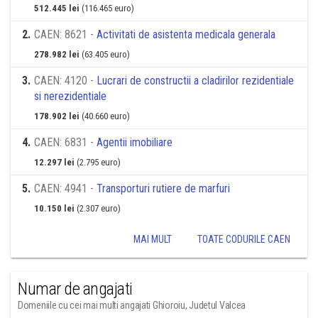
512.445 lei
(116.465 euro)
2
.
CAEN: 8621 -
Activitati de asistenta medicala generala
278.982 lei
(63.405 euro)
3
.
CAEN: 4120 -
Lucrari de constructii a cladirilor rezidentiale
si nerezidentiale
178.902 lei
(40.660 euro)
4
.
CAEN: 6831 -
Agentii imobiliare
12.297 lei
(2.795 euro)
5
.
CAEN: 4941 -
Transporturi rutiere de marfuri
10.150 lei
(2.307 euro)
MAI MULT
TOATE CODURILE CAEN
Numar de angajati
Domeniile cu cei mai multi angajati Ghioroiu, Judetul Valcea