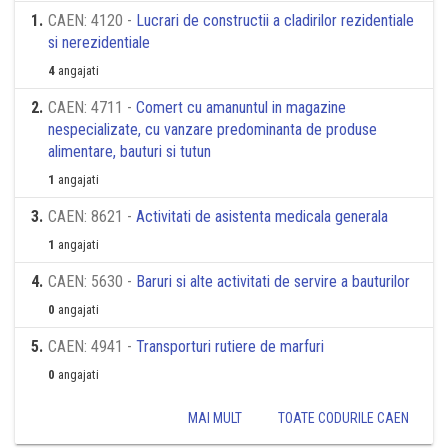
1
.
CAEN: 4120 -
Lucrari de constructii a cladirilor rezidentiale
si nerezidentiale
4
angajati
2
.
CAEN: 4711 -
Comert cu amanuntul in magazine
nespecializate, cu vanzare predominanta de produse
alimentare, bauturi si tutun
1
angajati
3
.
CAEN: 8621 -
Activitati de asistenta medicala generala
1
angajati
4
.
CAEN: 5630 -
Baruri si alte activitati de servire a bauturilor
0
angajati
5
.
CAEN: 4941 -
Transporturi rutiere de marfuri
0
angajati
MAI MULT
TOATE CODURILE CAEN