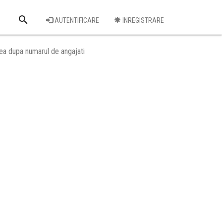
search
AUTENTIFICARE
INREGISTRARE
Cauta o firma
ea dupa numarul de angajati