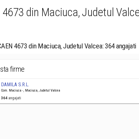
 4673 din Maciuca, Judetul Valc
 CAEN 4673 din Maciuca, Judetul Valcea: 364 angajati
ista firme
DAMILA S.R.L.
Com. Maciuca -, Maciuca, Judetul Valcea
364
angajati