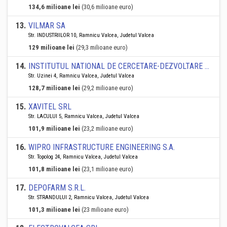
134,6 milioane lei
(30,6 milioane euro)
13
.
VILMAR SA
Str. INDUSTRIILOR 10, Ramnicu Valcea, Judetul Valcea
129 milioane lei
(29,3 milioane euro)
14
.
INSTITUTUL NATIONAL DE CERCETARE-DEZVOLTARE PENTRU TEHNOLOGII CRIOGENICE SI IZOTOPICE - I.C.S.I. RAMNICU VALCEA
Str. Uzinei 4, Ramnicu Valcea, Judetul Valcea
128,7 milioane lei
(29,2 milioane euro)
15
.
XAVITEL SRL
Str. LACULUI 5, Ramnicu Valcea, Judetul Valcea
101,9 milioane lei
(23,2 milioane euro)
16
.
WIPRO INFRASTRUCTURE ENGINEERING S.A.
Str. Topolog 24, Ramnicu Valcea, Judetul Valcea
101,8 milioane lei
(23,1 milioane euro)
17
.
DEPOFARM S.R.L.
Str. STRANDULUI 2, Ramnicu Valcea, Judetul Valcea
101,3 milioane lei
(23 milioane euro)