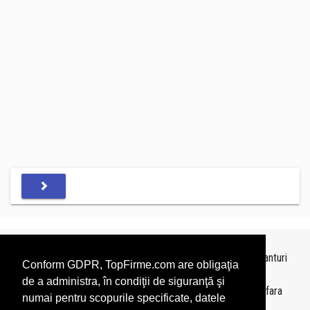
Topurile sunt realizate de
TopFirme
pe baza ultimelor bilanturi
Conform GDPR, TopFirme.com are obligaţia
depuse si au scop informativ.
de a administra, în condiţii de siguranţă şi
Este interzisa folosirea topurilor fara acordul TopFirme si fara
numai pentru scopurile specificate, datele
precizarea sursei.