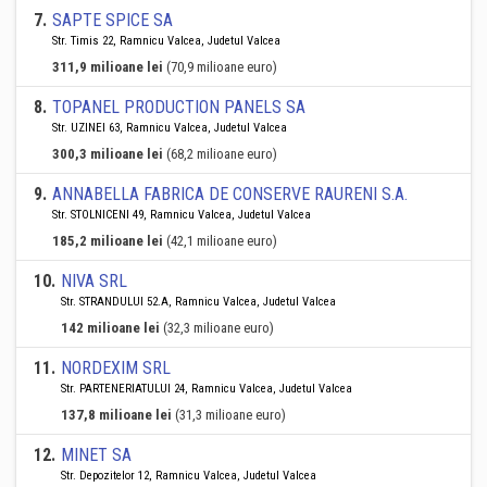
7
.
SAPTE SPICE SA
Str. Timis 22, Ramnicu Valcea, Judetul Valcea
311,9 milioane lei
(70,9 milioane euro)
8
.
TOPANEL PRODUCTION PANELS SA
Str. UZINEI 63, Ramnicu Valcea, Judetul Valcea
300,3 milioane lei
(68,2 milioane euro)
9
.
ANNABELLA FABRICA DE CONSERVE RAURENI S.A.
Str. STOLNICENI 49, Ramnicu Valcea, Judetul Valcea
185,2 milioane lei
(42,1 milioane euro)
10
.
NIVA SRL
Str. STRANDULUI 52.A, Ramnicu Valcea, Judetul Valcea
142 milioane lei
(32,3 milioane euro)
11
.
NORDEXIM SRL
Str. PARTENERIATULUI 24, Ramnicu Valcea, Judetul Valcea
137,8 milioane lei
(31,3 milioane euro)
12
.
MINET SA
Str. Depozitelor 12, Ramnicu Valcea, Judetul Valcea