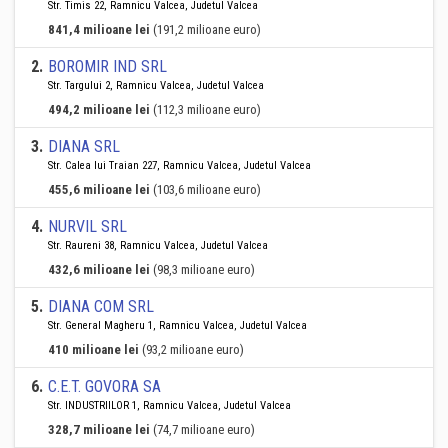
Str. Timis 22, Ramnicu Valcea, Judetul Valcea
841,4 milioane lei
(191,2 milioane euro)
2
.
BOROMIR IND SRL
Str. Targului 2, Ramnicu Valcea, Judetul Valcea
494,2 milioane lei
(112,3 milioane euro)
3
.
DIANA SRL
Str. Calea lui Traian 227, Ramnicu Valcea, Judetul Valcea
455,6 milioane lei
(103,6 milioane euro)
4
.
NURVIL SRL
Str. Raureni 38, Ramnicu Valcea, Judetul Valcea
432,6 milioane lei
(98,3 milioane euro)
5
.
DIANA COM SRL
Str. General Magheru 1, Ramnicu Valcea, Judetul Valcea
410 milioane lei
(93,2 milioane euro)
6
.
C.E.T. GOVORA SA
Str. INDUSTRIILOR 1, Ramnicu Valcea, Judetul Valcea
328,7 milioane lei
(74,7 milioane euro)