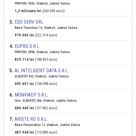
PRIPORU 333G, Vladesti, Judetul Valcea
1,2 milioane lei
(263.693 euro)
3
.
ESO SERV SRL
Aleea Tineretului 16, Vladesti, Judetul Valcea
979.063 lei
(222.514 euro)
4
.
EUPRO S.R.L.
PRIPORU 289A, Vladesti, Judetul Valcea
829.114 lei
(188.435 euro)
5
.
AL INTELIGENT DATA S.R.L.
VLADESTI 432, Vladesti, Judetul Valcea
695.631 lei
(158.098 euro)
6
.
MONVIADY S.R.L.
Com. VLADESTI 366, Vladesti, Judetul Valcea
606.460 lei
(137.832 euro)
7
.
ARISTE RO S.R.L.
Aleea Panselutelor 12, Vladesti, Judetul Valcea
487.944 lei
(110.896 euro)