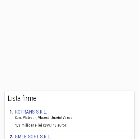
Lista firme
1
.
ROTRANS S.R.L.
Com. Vladesti -, Vladesti, Judetul Valcea
1,3 milioane lei
(299.143 euro)
2
.
GMLB SOFT S.R.L.