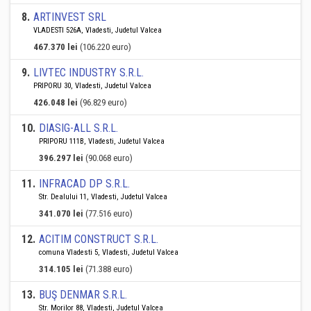
8
.
ARTINVEST SRL
VLADESTI 526A, Vladesti, Judetul Valcea
467.370 lei
(106.220 euro)
9
.
LIVTEC INDUSTRY S.R.L.
PRIPORU 30, Vladesti, Judetul Valcea
426.048 lei
(96.829 euro)
10
.
DIASIG-ALL S.R.L.
PRIPORU 111B, Vladesti, Judetul Valcea
396.297 lei
(90.068 euro)
11
.
INFRACAD DP S.R.L.
Str. Dealului 11, Vladesti, Judetul Valcea
341.070 lei
(77.516 euro)
12
.
ACITIM CONSTRUCT S.R.L.
comuna Vladesti 5, Vladesti, Judetul Valcea
314.105 lei
(71.388 euro)
13
.
BUŞ DENMAR S.R.L.
Str. Morilor 88, Vladesti, Judetul Valcea