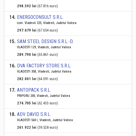
298.392 lei
(67.816 euro)
14
.
ENERGOCONSULT S.R.L.
com. Vladesti 225, Vladesti, Judetul Valcea
297.679 lei
(67.654 euro)
15
.
SAM STEEL DESIGN S.R.L.-D.
VLADESTI 129, Vladesti, Judetul Valcea
289.790 lei
(65.861 euro)
16
.
DVA FACTORY STORE S.R.L.
VLADESTI 35B, Vladesti, Judetul Valcea
282.001 lei
(64.091 euro)
17
.
ANTOPACK S.R.L.
PRIPORU 200, Vladesti, Judetul Valcea
274.705 lei
(62.433 euro)
18
.
ADV DAVID S.R.L.
VLADESTI 560 I, Vladesti, Judetul Valcea
261.922 lei
(59.528 euro)