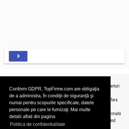
Topurile sunt realizate de
TopFirme
pe baza ultimelor bilanturi
Conform GDPR, TopFirme.com are obligaţia
depuse si au scop informativ.
de a administra, în condiţii de siguranţă şi
Este interzisa folosirea topurilor fara acordul TopFirme si fara
numai pentru scopurile specificate, datele
precizarea sursei.
personale pe care le furnizaţi. Mai multe
Daca doriti sa achizitionati
topuri personalizate
sau informatii
detalii aflati din pagina
despre agentii economici va rugam sa ne contactati folosind
Politica de confidentialitate
sectiunea
Contact