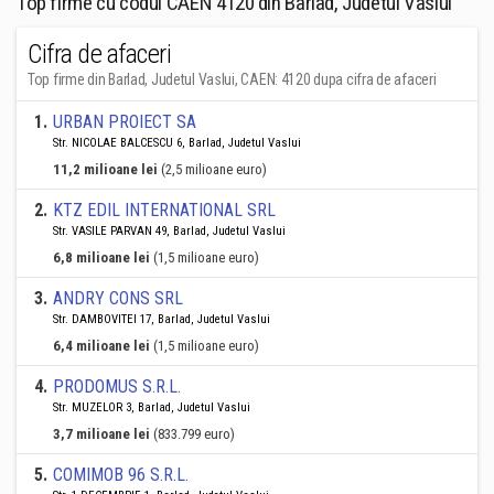
Top firme cu codul CAEN 4120 din Barlad, Judetul Vaslui
Cifra de afaceri
Top firme din Barlad, Judetul Vaslui, CAEN: 4120 dupa cifra de afaceri
1
.
URBAN PROIECT SA
Str. NICOLAE BALCESCU 6, Barlad, Judetul Vaslui
11,2 milioane lei
(2,5 milioane euro)
2
.
KTZ EDIL INTERNATIONAL SRL
Str. VASILE PARVAN 49, Barlad, Judetul Vaslui
6,8 milioane lei
(1,5 milioane euro)
3
.
ANDRY CONS SRL
Str. DAMBOVITEI 17, Barlad, Judetul Vaslui
6,4 milioane lei
(1,5 milioane euro)
4
.
PRODOMUS S.R.L.
Str. MUZELOR 3, Barlad, Judetul Vaslui
3,7 milioane lei
(833.799 euro)
5
.
COMIMOB 96 S.R.L.