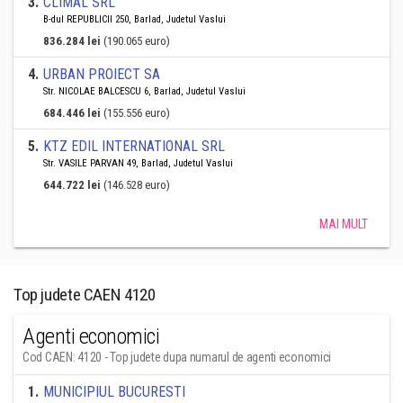
3
.
CLIMAL SRL
B-dul REPUBLICII 250, Barlad, Judetul Vaslui
836.284 lei
(190.065 euro)
4
.
URBAN PROIECT SA
Str. NICOLAE BALCESCU 6, Barlad, Judetul Vaslui
684.446 lei
(155.556 euro)
5
.
KTZ EDIL INTERNATIONAL SRL
Str. VASILE PARVAN 49, Barlad, Judetul Vaslui
644.722 lei
(146.528 euro)
MAI MULT
Top judete CAEN 4120
Agenti economici
Cod CAEN: 4120 - Top judete dupa numarul de agenti economici
1
.
MUNICIPIUL BUCURESTI