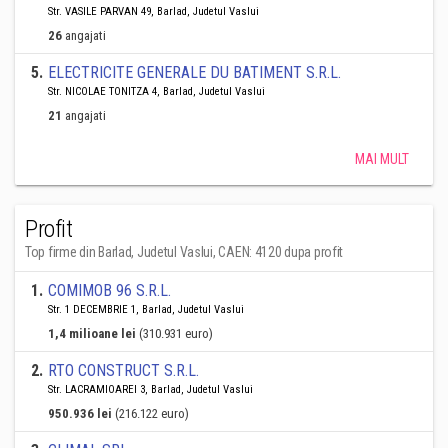
Str. VASILE PARVAN 49, Barlad, Judetul Vaslui
26
angajati
5
.
ELECTRICITE GENERALE DU BATIMENT S.R.L.
Str. NICOLAE TONITZA 4, Barlad, Judetul Vaslui
21
angajati
MAI MULT
Profit
Top firme din Barlad, Judetul Vaslui, CAEN: 4120 dupa profit
1
.
COMIMOB 96 S.R.L.
Str. 1 DECEMBRIE 1, Barlad, Judetul Vaslui
1,4 milioane lei
(310.931 euro)
2
.
RTO CONSTRUCT S.R.L.
Str. LACRAMIOAREI 3, Barlad, Judetul Vaslui
950.936 lei
(216.122 euro)