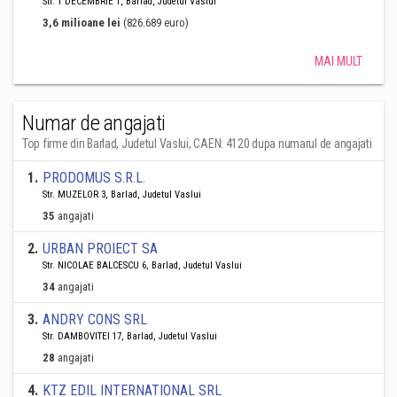
Str. 1 DECEMBRIE 1, Barlad, Judetul Vaslui
3,6 milioane lei
(826.689 euro)
MAI MULT
Numar de angajati
Top firme din Barlad, Judetul Vaslui, CAEN: 4120 dupa numarul de angajati
1
.
PRODOMUS S.R.L.
Str. MUZELOR 3, Barlad, Judetul Vaslui
35
angajati
2
.
URBAN PROIECT SA
Str. NICOLAE BALCESCU 6, Barlad, Judetul Vaslui
34
angajati
3
.
ANDRY CONS SRL
Str. DAMBOVITEI 17, Barlad, Judetul Vaslui
28
angajati
4
.
KTZ EDIL INTERNATIONAL SRL