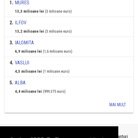
1
.
MURES
13,3 milioane lei
(3 milioane euro)
2
.
ILFOV
13,2 milioane lei
(3 milioane euro)
3
.
IALOMITA
6,9 milioane lei
(1,6 milioane euro)
4
.
VASLUI
4,5 milioane lei
(1 milioane euro)
5
.
ALBA
4,4 milioane lei
(999.375 euro)
MAI MULT
Topurile sunt realizate de
TopFirme
pe baza ultimelor bilanturi