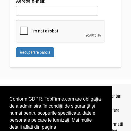
Adresa e-mail:
Recuperare parola
Topurile sunt realizate de
TopFirme
pe baza ultimelor bilanturi
Conform GDPR, TopFirme.com are obligaţia
depuse si au scop informativ.
de a administra, în condiţii de siguranţă şi
Este interzisa folosirea topurilor fara acordul TopFirme si fara
numai pentru scopurile specificate, datele
precizarea sursei.
personale pe care le furnizaţi. Mai multe
Daca doriti sa achizitionati
topuri personalizate
sau informatii
detalii aflati din pagina