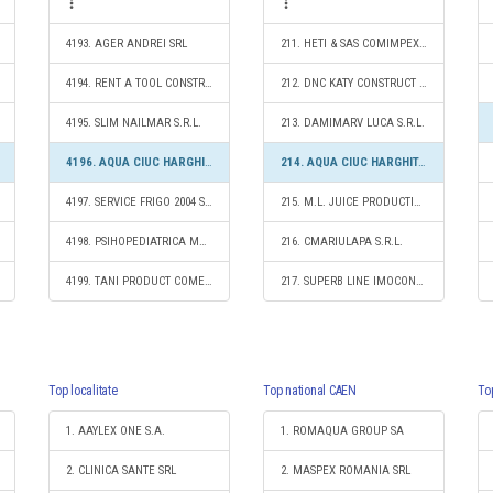
4193. AGER ANDREI SRL
211. HETI & SAS COMIMPEX SRL
4194. RENT A TOOL CONSTRUCT S.R.L.
212. DNC KATY CONSTRUCT S.R.L.
4195. SLIM NAILMAR S.R.L.
213. DAMIMARV LUCA S.R.L.
4196. AQUA CIUC HARGHITA S.R.L.
214. AQUA CIUC HARGHITA S.R.L.
4197. SERVICE FRIGO 2004 S.R.L.
215. M.L. JUICE PRODUCTION S.R.L.
4198. PSIHOPEDIATRICA MUNTENIA S.R.L.
216. CMARIULAPA S.R.L.
4199. TANI PRODUCT COMERCIAL SRL
217. SUPERB LINE IMOCONSTRUCT S.R.L.
Top localitate
Top national CAEN
To
1. AAYLEX ONE S.A.
1. ROMAQUA GROUP SA
2. CLINICA SANTE SRL
2. MASPEX ROMANIA SRL