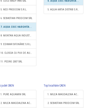
4. COCO ANDY PAN SRL
4. AQUA CIUC HARGHITA S.R.L.
5. NED PRODCOM S.R.L.
5. AQUA KATIA DISTRIB S.R.L.
6. SEBASTIAN PRODCOM SRL
7. AQUA CIUC HARGHITA S.R.L.
8. MONTAN AQUA INDUSTRIES S.R.L.
9. EDIMAR SIFONĂRIE S.R.L.
10. CLOSCA CU PUII DE AUR S.R.L.
11. PEDRO 2007 SRL
p judet CAEN
Top localitate CAEN
1. PURE AQUAMIN SRL
1. MILEA MAGDALENA ACVAMAG S.R.L.
2. MILEA MAGDALENA ACVAMAG S.R.L.
2. SEBASTIAN PRODCOM SRL