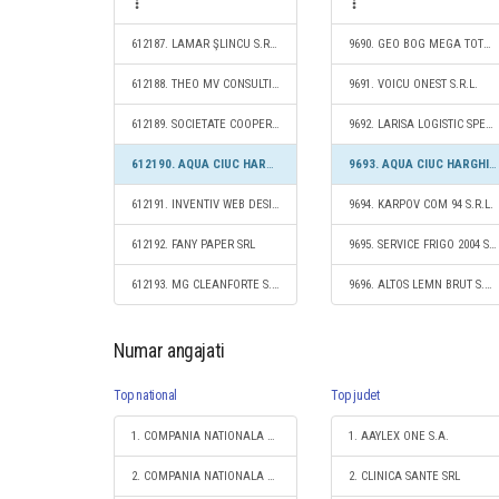
612187. LAMAR ŞLINCU S.R.L.
9690. GEO BOG MEGA TOTAL SRL
612188. THEO MV CONSULTING SRL
9691. VOICU ONEST S.R.L.
612189. SOCIETATE COOPERATIVĂ MEŞTEŞUGĂREASCĂ DE GRADUL I "MARIO"
9692. LARISA LOGISTIC SPEDITION S.R.L.
612190. AQUA CIUC HARGHITA S.R.L.
9693. AQUA CIUC HARGHITA S.R.L.
612191. INVENTIV WEB DESIGNS SRL
9694. KARPOV COM 94 S.R.L.
612192. FANY PAPER SRL
9695. SERVICE FRIGO 2004 S.R.L.
612193. MG CLEANFORTE S.R.L.
9696. ALTOS LEMN BRUT S.R.L.
Numar angajati
Top national
Top judet
1. COMPANIA NATIONALA DE CAI FERATE "CFR" SA
1. AAYLEX ONE S.A.
2. COMPANIA NATIONALA POSTA ROMANA S.A.
2. CLINICA SANTE SRL