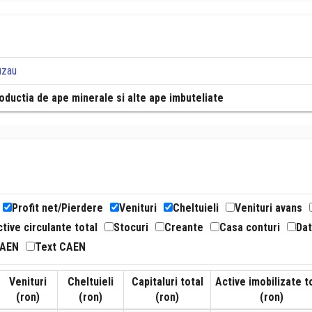
uzau
oductia de ape minerale si alte ape imbuteliate
Profit net/Pierdere
Venituri
Cheltuieli
Venituri avans
tive circulante total
Stocuri
Creante
Casa conturi
Dat
CAEN
Text CAEN
Venituri
Cheltuieli
Capitaluri total
Active imobilizate t
(ron)
(ron)
(ron)
(ron)