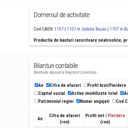
Domeniul de activitate
Cod CAEN:
1107
|
1107 in Judetul Buzau
|
1107 in B
Productia de bauturi racoritoare nealcoolice, pr
Bilanturi contabile
Bilanturile depuse la Registrul Comertului
An
Cifra de afaceri
Profit brut/Pierdere
Capital social
Active imobilizate total
Ac
Patrimoniul regiei
Numar angajati
Cod 
Cifra de afaceri
Profit net /
Pierdere
An
(ron)
(ron)