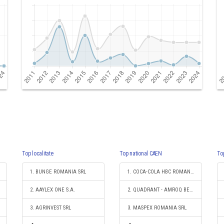
Top localitate
Top national CAEN
To
1. BUNGE ROMANIA SRL
1. COCA-COLA HBC ROMANIA SRL
2. AAYLEX ONE S.A.
2. QUADRANT - AMROQ BEVERAGES SRL
3. AGRINVEST SRL
3. MASPEX ROMANIA SRL