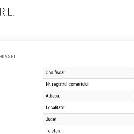
R.L.
HITA S.R.L.
Cod fiscal:
Nr. registrul comertului:
Adresa:
Localitate:
Judet:
Telefon: