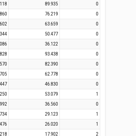
.118
89.935
0
.860
76.219
0
.602
63.659
0
.344
50.477
0
.086
36.122
0
.828
93.438
0
.570
82.390
0
.705
62.778
0
.447
46.830
0
.250
53.079
1
.992
36.560
0
.734
29.123
1
.476
26.020
1
.218
17.902
2