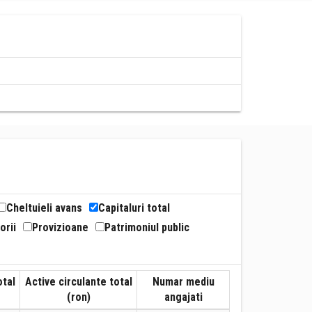
Cheltuieli avans
Capitaluri total
orii
Provizioane
Patrimoniul public
otal
Active circulante total
Numar mediu
(ron)
angajati