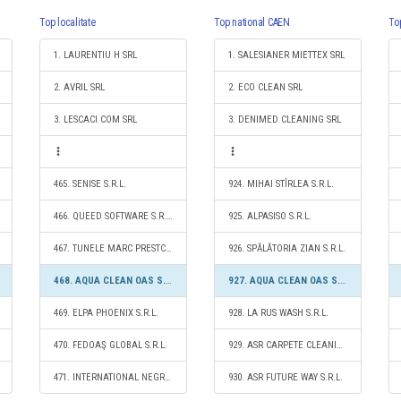
Top localitate
Top national CAEN
To
1. LAURENTIU H SRL
1. SALESIANER MIETTEX SRL
2. AVRIL SRL
2. ECO CLEAN SRL
3. LESCACI COM SRL
3. DENIMED CLEANING SRL
465. SENISE S.R.L.
924. MIHAI STÎRLEA S.R.L.
466. QUEED SOFTWARE S.R.L.
925. ALPASISO S.R.L.
467. TUNELE MARC PRESTCONSTRUCT S.R.L.
926. SPĂLĂTORIA ZIAN S.R.L.
468. AQUA CLEAN OAS S.R.L.
927. AQUA CLEAN OAS S.R.L.
469. ELPA PHOENIX S.R.L.
928. LA RUS WASH S.R.L.
470. FEDOAŞ GLOBAL S.R.L.
929. ASR CARPETE CLEANING S.R.L.
471. INTERNATIONAL NEGRESTI OAŞ S.R.L.
930. ASR FUTURE WAY S.R.L.