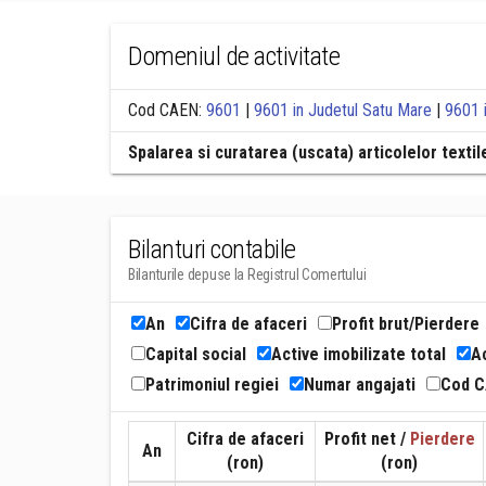
Domeniul de activitate
Cod CAEN:
9601
|
9601 in Judetul Satu Mare
|
9601 
Spalarea si curatarea (uscata) articolelor textil
Bilanturi contabile
Bilanturile depuse la Registrul Comertului
An
Cifra de afaceri
Profit brut/Pierdere
Capital social
Active imobilizate total
Ac
Patrimoniul regiei
Numar angajati
Cod 
Cifra de afaceri
Profit net /
Pierdere
An
(ron)
(ron)