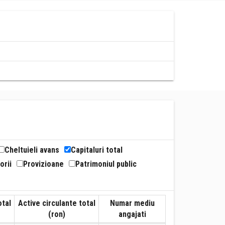
Cheltuieli avans
Capitaluri total
orii
Provizioane
Patrimoniul public
otal
Active circulante total
Numar mediu
(ron)
angajati