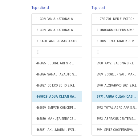
Top national
Top judet
1. COMPANIA NATIONALA DE CAI FERATE "CFR" SA
1. ZES ZOLLNER ELECTRONIC SRL
2. COMPANIA NATIONALA POSTA ROMANA S.A.
2. UNICARM SUPERMARKET S.R.L.
3. KAUFLAND ROMANIA SCS
3. DRM DRAXLMAIER ROMANIA SISTEME ELECTRICE S.R.L.
465825. DELORE ART S.R.L.
6968. KAYZI GABONA S.R.L.
465826. SANADI AZAUTO S.R.L.
6969. GOGREEN SATU MARE S.R.L.
465827. CC ECO SOHO S.R.L.
6970. ALXBARPRO 2021 S.R.L.
465828. AQUA CLEAN OAS S.R.L.
6971. AQUA CLEAN OAS S.R.L.
465829. EMPATH CONCEPT S.R.L.
6972. TOTAL AGRO APA S.R.L.
465830. MÂNUŢA SERVICE S.R.L.
6973. ABPRAXIS CENTER S.R.L.
465831. AKULMARMIL PATIS S.R.L.
6974. SPITZ COOPERATIVĂ AGRICOLĂ