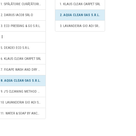
1. SPĂLĂTORIE CURĂŢĂTORIE COVOARE S.R.L.
1. KLAUS CLEAN CARPET SRL
2. DARIUS IACOB SRL-D
2. AQUA CLEAN OAS S.R.L.
3. ECO PRESSING & GO S.R.L.
3. LAVANDERIA GIO ADI SRL-D
5. DEADEI ECO S.R.L.
6. KLAUS CLEAN CARPET SRL
7. FIGAPE WASH AND DRY S.R.L.
8. AQUA CLEAN OAS S.R.L.
9. J'S CLEANING METHOD S.R.L.
10. LAVANDERIA GIO ADI SRL-D
11. WATER & SOAP BY ANCA S.R.L.