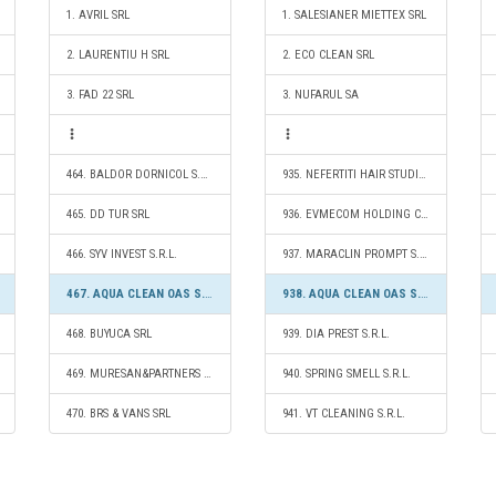
1. AVRIL SRL
1. SALESIANER MIETTEX SRL
2. LAURENTIU H SRL
2. ECO CLEAN SRL
3. FAD 22 SRL
3. NUFARUL SA
464. BALDOR DORNICOL S.R.L.
935. NEFERTITI HAIR STUDIO S.R.L.
465. DD TUR SRL
936. EVMECOM HOLDING CLEAN S.R.L.
466. SYV INVEST S.R.L.
937. MARACLIN PROMPT S.R.L.
467. AQUA CLEAN OAS S.R.L.
938. AQUA CLEAN OAS S.R.L.
468. BUYUCA SRL
939. DIA PREST S.R.L.
469. MURESAN&PARTNERS S.R.L.
940. SPRING SMELL S.R.L.
470. BRS & VANS SRL
941. VT CLEANING S.R.L.