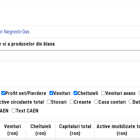
in Negresti-Oas
e si a produselor din blana
Profit net/Pierdere
Venituri
Cheltuieli
Venituri avans
tive circulante total
Stocuri
Creante
Casa conturi
Dat
CAEN
Text CAEN
Venituri
Cheltuieli
Capitaluri total
Active imobilizate t
(ron)
(ron)
(ron)
(ron)