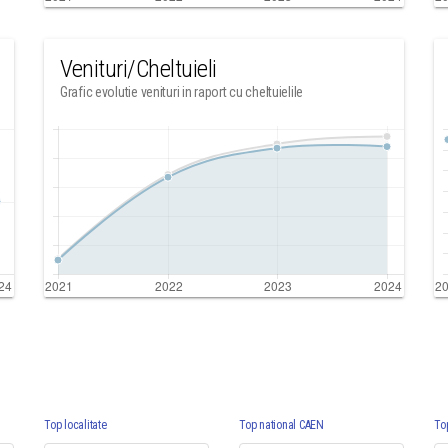
Venituri/Cheltuieli
Grafic evolutie venituri in raport cu cheltuielile
Top localitate
Top national CAEN
To