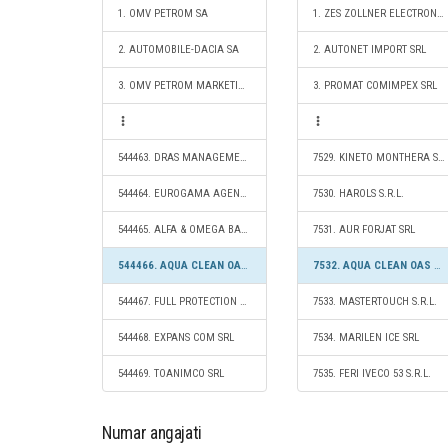
1. OMV PETROM SA
1. ZES ZOLLNER ELECTRONIC SRL
2. AUTOMOBILE-DACIA SA
2. AUTONET IMPORT SRL
3. OMV PETROM MARKETING SRL
3. PROMAT COMIMPEX SRL
544463. DRAS MANAGEMENT 2012 SRL
7529. KINETO MONTHERA S.R.L.
544464. EUROGAMA AGENT DE ASIGURARI SRL
7530. HAROLS S.R.L.
544465. ALFA & OMEGA BARBERSHOP S.R.L.
7531. AUR FORJAT SRL
544466. AQUA CLEAN OAS S.R.L.
7532. AQUA CLEAN OAS S.R.L.
544467. FULL PROTECTION SERVICES S.R.L.
7533. MASTERTOUCH S.R.L.
544468. EXPANS COM SRL
7534. MARILEN ICE SRL
544469. TOANIMCO SRL
7535. FERI IVECO 53 S.R.L.
Numar angajati