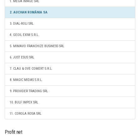
1. MEGA IMAGE SRL
2. AUCHAN ROMÂNIA SA
3. DIAL-ROLI SRL
4. GEOIL EXIM S.R.L.
5. MIMAVO FRANCHIZE BUSINESS SRL
6. JUST ESUS SRL
7. CLAU & OVE COMERT S.R.L.
8. MAGIC MIDAS S.R.L.
9. PROVIDER TRADING SRL
10. BULF IMPEX SRL
11. COROLA ROSA SRL
Profit net