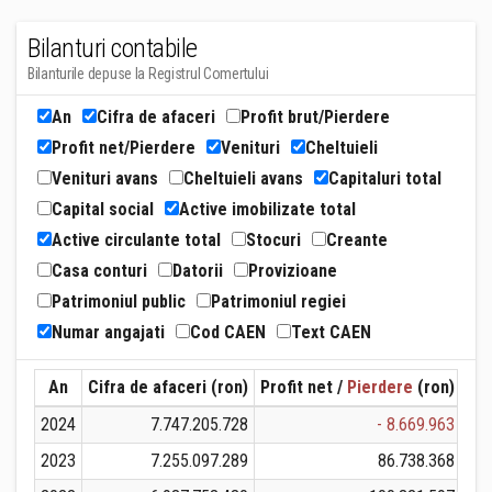
Bilanturi contabile
Bilanturile depuse la Registrul Comertului
An
Cifra de afaceri
Profit brut/Pierdere
Profit net/Pierdere
Venituri
Cheltuieli
Venituri avans
Cheltuieli avans
Capitaluri total
Capital social
Active imobilizate total
Active circulante total
Stocuri
Creante
Casa conturi
Datorii
Provizioane
Patrimoniul public
Patrimoniul regiei
Numar angajati
Cod CAEN
Text CAEN
An
Cifra de afaceri (ron)
Profit net /
Pierdere
(ron)
Ven
2024
7.747.205.728
- 8.669.963
7.
2023
7.255.097.289
86.738.368
7.