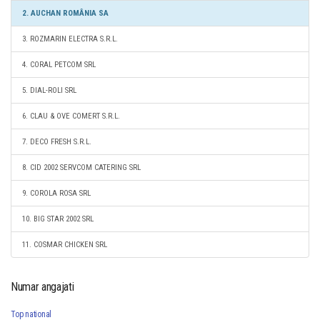
2. AUCHAN ROMÂNIA SA
3. ROZMARIN ELECTRA S.R.L.
4. CORAL PETCOM SRL
5. DIAL-ROLI SRL
6. CLAU & OVE COMERT S.R.L.
7. DECO FRESH S.R.L.
8. CID 2002 SERVCOM CATERING SRL
9. COROLA ROSA SRL
10. BIG STAR 2002 SRL
11. COSMAR CHICKEN SRL
Numar angajati
Top national