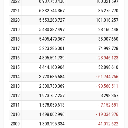
2022
6.937.753.430
100.321.597
6.
2021
6.332.744.367
85.275.770
6.
2020
5.553.283.727
101.018.257
5.
2019
5.480.387.497
28.160.448
5.
2018
5.405.479.367
35.007.660
5.
2017
5.223.286.301
74.992.728
5.
2016
4.895.591.739
- 23.946.123
4.
2015
4.444.160.904
52.898.610
4.
2014
3.770.686.684
- 61.744.756
3.
2013
2.300.730.369
- 90.560.511
2.
2012
1.973.757.257
3.298.867
1.
2011
1.578.059.613
- 7.152.681
1.
2010
1.498.002.996
- 19.334.976
1.
2009
1.303.195.334
- 41.012.622
1.