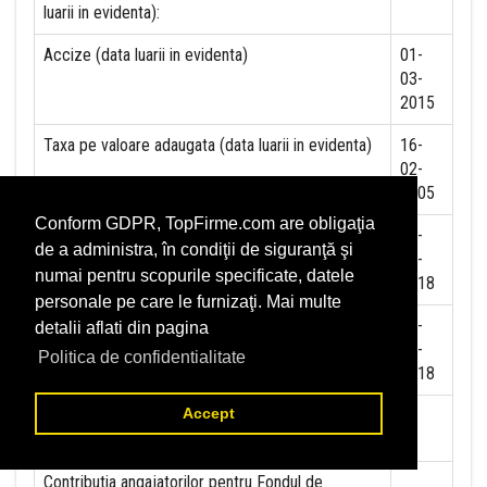
luarii in evidenta):
Accize (data luarii in evidenta)
01-
03-
2015
Taxa pe valoare adaugata (data luarii in evidenta)
16-
02-
2005
Conform GDPR, TopFirme.com are obligaţia
Contributia la asigurari sociale (data luarii in
01-
de a administra, în condiţii de siguranţă şi
evidenta)
01-
numai pentru scopurile specificate, datele
2018
personale pe care le furnizaţi. Mai multe
Contributia de asigurare pentru accidente de
01-
detalii aflati din pagina
munca si boli profesionale datorate de angajator
01-
Politica de confidentialitate
(data luarii in evidenta):
2018
Accept
Contributia de asigurari pentru somaj (data luarii in
evidenta):
Contributia angajatorilor pentru Fondul de