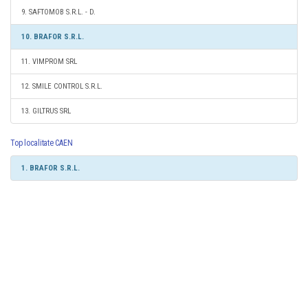
9. SAFTOMOB S.R.L. - D.
10. BRAFOR S.R.L.
11. VIMPROM SRL
12. SMILE CONTROL S.R.L.
13. GILTRUS SRL
Top localitate CAEN
1. BRAFOR S.R.L.