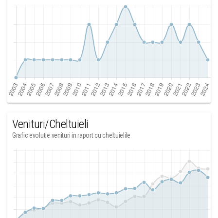
Venituri/Cheltuieli
Grafic evolutie venituri in raport cu cheltuielile