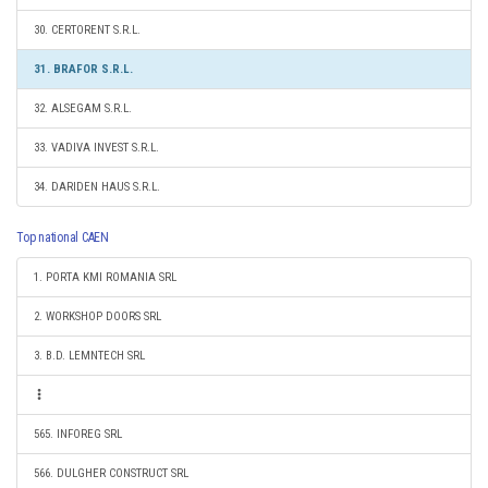
30. CERTORENT S.R.L.
31. BRAFOR S.R.L.
32. ALSEGAM S.R.L.
33. VADIVA INVEST S.R.L.
34. DARIDEN HAUS S.R.L.
Top national CAEN
1. PORTA KMI ROMANIA SRL
2. WORKSHOP DOORS SRL
3. B.D. LEMNTECH SRL
565. INFOREG SRL
566. DULGHER CONSTRUCT SRL