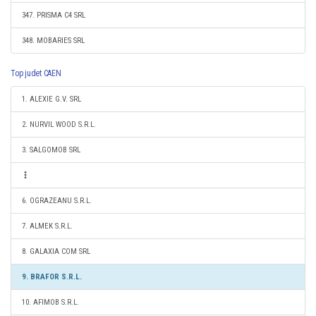
347. PRISMA C4 SRL
348. MOBARIES SRL
Top judet CAEN
1. ALEXIE G.V. SRL
2. NURVIL WOOD S.R.L.
3. SALGOMOB SRL
6. OGRAZEANU S.R.L.
7. ALMEK S.R.L.
8. GALAXIA COM SRL
9. BRAFOR S.R.L.
10. AFIMOB S.R.L.