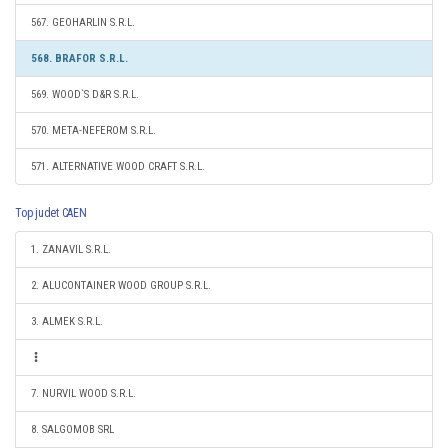
567. GEOHARLIN S.R.L.
568. BRAFOR S.R.L.
569. WOOD`S D&R S.R.L.
570. META-NEFEROM S.R.L.
571. ALTERNATIVE WOOD CRAFT S.R.L.
Top judet CAEN
1. ZANAVIL S.R.L.
2. ALUCONTAINER WOOD GROUP S.R.L.
3. ALMEK S.R.L.
7. NURVIL WOOD S.R.L.
8. SALGOMOB SRL