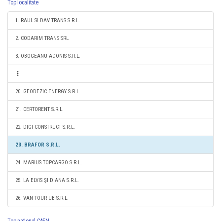
Top localitate
1. RAUL SI DAV TRANS S.R.L.
2. CODARIM TRANS SRL
3. OBOGEANU ADONIS S.R.L.
20. GEODEZIC ENERGY S.R.L.
21. CERTORENT S.R.L.
22. DIGI CONSTRUCT S.R.L.
23. BRAFOR S.R.L.
24. MARIUS TOPCARGO S.R.L.
25. LA ELVIS ŞI DIANA S.R.L.
26. VAN TOUR UB S.R.L.