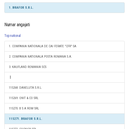
1. BRAFOR S.R.L.
Numar angajati
Top national
1. COMPANIA NATIONALA DE CAI FERATE "CFR" SA
2. COMPANIA NATIONALA POSTA ROMANA S.A.
3. KAUFLAND ROMANIA SCS
115268. DANELUTA S.R.L.
115269. ONIT & CO SRL
115270. B S A ROM SRL
115271. BRAFOR S.R.L.