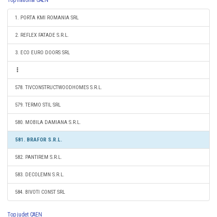
Top national CAEN
1. PORTA KMI ROMANIA SRL
2. REFLEX FATADE S.R.L.
3. ECO EURO DOORS SRL
578. TIVCONSTRUCTWOODHOMES S.R.L.
579. TERMO STIL SRL
580. MOBILA DAMIANA S.R.L.
581. BRAFOR S.R.L.
582. PANTIREM S.R.L.
583. DECOLEMN S.R.L.
584. BIVOTI CONST SRL
Top judet CAEN