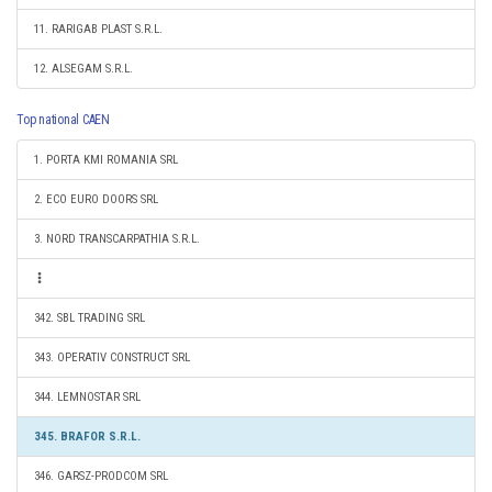
11. RARIGAB PLAST S.R.L.
12. ALSEGAM S.R.L.
Top national CAEN
1. PORTA KMI ROMANIA SRL
2. ECO EURO DOORS SRL
3. NORD TRANSCARPATHIA S.R.L.
342. SBL TRADING SRL
343. OPERATIV CONSTRUCT SRL
344. LEMNOSTAR SRL
345. BRAFOR S.R.L.
346. GARSZ-PRODCOM SRL