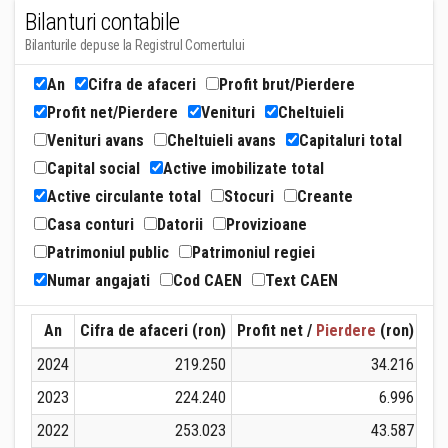
Bilanturi contabile
Bilanturile depuse la Registrul Comertului
An
Cifra de afaceri
Profit brut/Pierdere
Profit net/Pierdere
Venituri
Cheltuieli
Venituri avans
Cheltuieli avans
Capitaluri total
Capital social
Active imobilizate total
Active circulante total
Stocuri
Creante
Casa conturi
Datorii
Provizioane
Patrimoniul public
Patrimoniul regiei
Numar angajati
Cod CAEN
Text CAEN
An
Cifra de afaceri (ron)
Profit net /
Pierdere
(ron)
Ven
2024
219.250
34.216
2023
224.240
6.996
2022
253.023
43.587