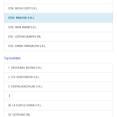
5758. WIFOR COSTY S.R.L.
5759. BRAFOR S.R.L.
5760. PAPA MARM S.R.L.
5761. COSTINELAIMPEX SRL
5762. EMMA TRANSALPIN S.R.L.
Top localitate
1. OBOGEANU ADONIS S.R.L.
2. TCV VERIFICATION S.R.L.
3. DENTALHEALTHLINE S.R.L.
28. LA ELVIS ŞI DIANA S.R.L.
29. CESTPLAST SRL