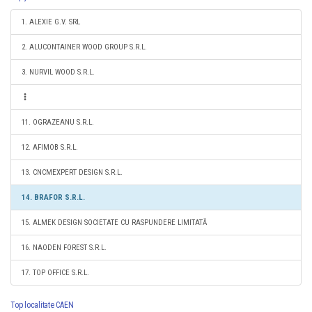
1. ALEXIE G.V. SRL
2. ALUCONTAINER WOOD GROUP S.R.L.
3. NURVIL WOOD S.R.L.
11. OGRAZEANU S.R.L.
12. AFIMOB S.R.L.
13. CNCMEXPERT DESIGN S.R.L.
14. BRAFOR S.R.L.
15. ALMEK DESIGN SOCIETATE CU RASPUNDERE LIMITATĂ
16. NAODEN FOREST S.R.L.
17. TOP OFFICE S.R.L.
Top localitate CAEN