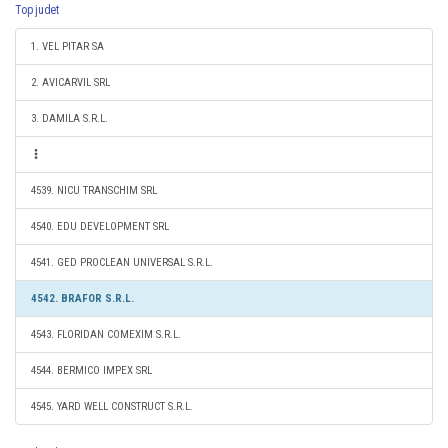
Top judet
1. VEL PITAR SA
2. AVICARVIL SRL
3. DAMILA S.R.L.
4539. NICU TRANSCHIM SRL
4540. EDU DEVELOPMENT SRL
4541. GED PROCLEAN UNIVERSAL S.R.L.
4542. BRAFOR S.R.L.
4543. FLORIDAN COMEXIM S.R.L.
4544. BERMICO IMPEX SRL
4545. YARD WELL CONSTRUCT S.R.L.