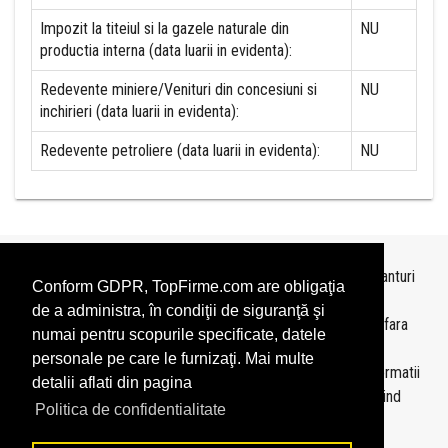
Impozit la titeiul si la gazele naturale din
NU
productia interna (data luarii in evidenta):
Redevente miniere/Venituri din concesiuni si
NU
inchirieri (data luarii in evidenta):
Redevente petroliere (data luarii in evidenta):
NU
Topurile sunt realizate de
TopFirme
pe baza ultimelor bilanturi
Conform GDPR, TopFirme.com are obligaţia
depuse si au scop informativ.
de a administra, în condiţii de siguranţă şi
Este interzisa folosirea topurilor fara acordul TopFirme si fara
numai pentru scopurile specificate, datele
precizarea sursei.
personale pe care le furnizaţi. Mai multe
Daca doriti sa achizitionati
topuri personalizate
sau informatii
detalii aflati din pagina
despre agentii economici va rugam sa ne contactati folosind
Politica de confidentialitate
sectiunea
Contact