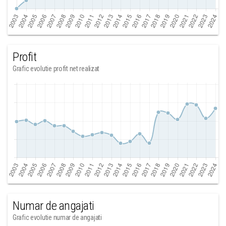
Profit
Grafic evolutie profit net realizat
Numar de angajati
Grafic evolutie numar de angajati