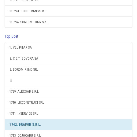
115272. COCNICK SRL
115273. GOLD-TRANS S.R.L.
115274. SORTOM TOMY SRL
Top judet
1. VEL PITAR SA
2. C.E.T. GOVORA SA
3. BOROMIR IND SRL
1739. ALEXGAB S.R.L.
1740. LIXCONSTRUCT SRL
1741. INSERVICE SRL
1742. BRAFOR S.R.L.
1743. COJOCARU S.R.L.