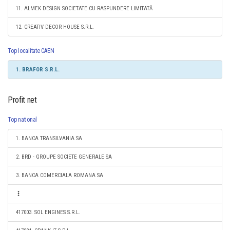
11. ALMEK DESIGN SOCIETATE CU RASPUNDERE LIMITATĂ
12. CREATIV DECOR HOUSE S.R.L.
Top localitate CAEN
1. BRAFOR S.R.L.
Profit net
Top national
1. BANCA TRANSILVANIA SA
2. BRD - GROUPE SOCIETE GENERALE SA
3. BANCA COMERCIALA ROMANA SA
417003. SOL ENGINES S.R.L.