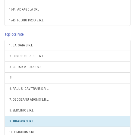
1744. ADRAGOLA SRL
1745. FELOIU PROD S.R.L.
Top localitate
1. BATOAIA S.R.L.
2. DIGI CONSTRUCT S.R.L.
3. CODARIM TRANS SRL
6. RAUL SI DAV TRANS S.R.L.
7. OBOGEANU ADONIS S.R.L.
8. SMCLINIC S.R.L.
9. BRAFOR S.R.L.
10. GRIGOXIM SRL