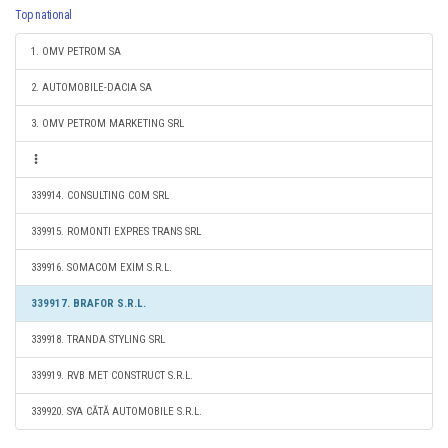
Top national
1. OMV PETROM SA
2. AUTOMOBILE-DACIA SA
3. OMV PETROM MARKETING SRL
339914. CONSULTING COM SRL
339915. ROMONTI EXPRES TRANS SRL
339916. SOMACOM EXIM S.R.L.
339917. BRAFOR S.R.L.
339918. TRANDA STYLING SRL
339919. RVB MET CONSTRUCT S.R.L.
339920. SYA CĂTĂ AUTOMOBILE S.R.L.