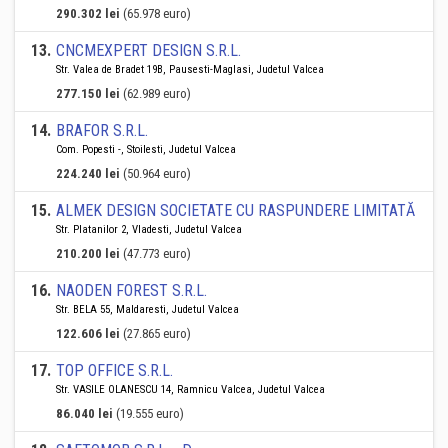
290.302 lei
(65.978 euro)
13
.
CNCMEXPERT DESIGN S.R.L.
Str. Valea de Bradet 19B, Pausesti-Maglasi, Judetul Valcea
277.150 lei
(62.989 euro)
14
.
BRAFOR S.R.L.
Com. Popesti -, Stoilesti, Judetul Valcea
224.240 lei
(50.964 euro)
15
.
ALMEK DESIGN SOCIETATE CU RASPUNDERE LIMITATĂ
Str. Platanilor 2, Vladesti, Judetul Valcea
210.200 lei
(47.773 euro)
16
.
NAODEN FOREST S.R.L.
Str. BELA 55, Maldaresti, Judetul Valcea
122.606 lei
(27.865 euro)
17
.
TOP OFFICE S.R.L.
Str. VASILE OLANESCU 14, Ramnicu Valcea, Judetul Valcea
86.040 lei
(19.555 euro)