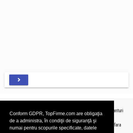
Topurile sunt realizate de
TopFirme
pe baza ultimelor bilanturi
Conform GDPR, TopFirme.com are obligaţia
depuse si au scop informativ.
de a administra, în condiţii de siguranţă şi
Este interzisa folosirea topurilor fara acordul TopFirme si fara
numai pentru scopurile specificate, datele
precizarea sursei.