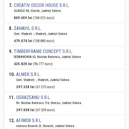
7
.
CREATIV DECOR HOUSE S.R.L.
GLAVILE 44, Glavile, Judetul Valcea
809.659 lei
(184.013 euro)
8
.
ZANAVIL S.R.L.
Com. Vladesti -, Vladesti, Judetul Valcea
479.074 lei
(108.880 euro)
9
.
TIMBERFRAME CONCEPT S.R.L.
SERBANEASA 62, Nicolae Balcescu, Judetul Valcea
425.820 lei
(96.777 euro)
10
.
ALMEK S.R.L.
Com. Vladesti -, Vladesti, Judetul Valcea
297.328 lei
(67.575 euro)
11
.
OGRAZEANU S.R.L.
Str. Nicolae Balcescu 116, Horezu, Judetul Valcea
297.038 lei
(67.509 euro)
12
.
AFIMOB S.R.L.
comuna Bunesti 21, Bunesti, Judetul Valcea