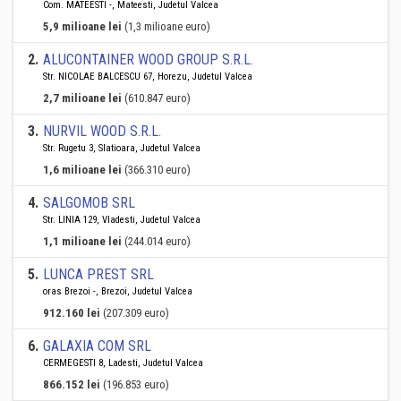
Com. MATEESTI -, Mateesti, Judetul Valcea
5,9 milioane lei
(1,3 milioane euro)
2
.
ALUCONTAINER WOOD GROUP S.R.L.
Str. NICOLAE BALCESCU 67, Horezu, Judetul Valcea
2,7 milioane lei
(610.847 euro)
3
.
NURVIL WOOD S.R.L.
Str. Rugetu 3, Slatioara, Judetul Valcea
1,6 milioane lei
(366.310 euro)
4
.
SALGOMOB SRL
Str. LINIA 129, Vladesti, Judetul Valcea
1,1 milioane lei
(244.014 euro)
5
.
LUNCA PREST SRL
oras Brezoi -, Brezoi, Judetul Valcea
912.160 lei
(207.309 euro)
6
.
GALAXIA COM SRL
CERMEGESTI 8, Ladesti, Judetul Valcea
866.152 lei
(196.853 euro)