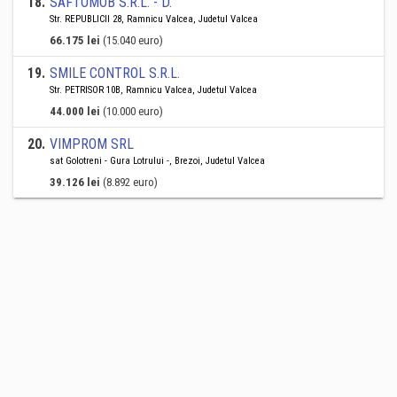
18
.
SAFTOMOB S.R.L. - D.
Str. REPUBLICII 28, Ramnicu Valcea, Judetul Valcea
66.175 lei
(15.040 euro)
19
.
SMILE CONTROL S.R.L.
Str. PETRISOR 10B, Ramnicu Valcea, Judetul Valcea
44.000 lei
(10.000 euro)
20
.
VIMPROM SRL
sat Golotreni - Gura Lotrului -, Brezoi, Judetul Valcea
39.126 lei
(8.892 euro)