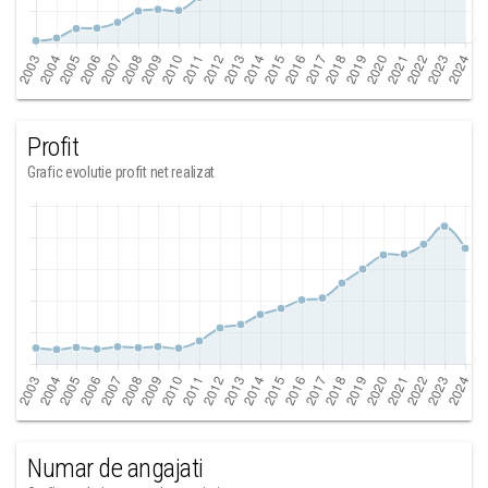
Profit
Grafic evolutie profit net realizat
Numar de angajati