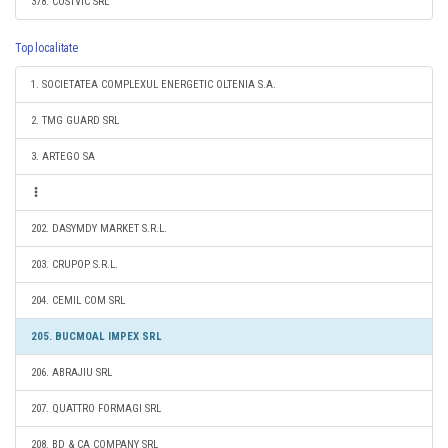
378. COSTVIC SRL
Top localitate
1. SOCIETATEA COMPLEXUL ENERGETIC OLTENIA S.A.
2. TMG GUARD SRL
3. ARTEGO SA
202. DASYMDY MARKET S.R.L.
203. CRUPOP S.R.L.
204. CEMIL COM SRL
205. BUCMOAL IMPEX SRL
206. ABRAJIU SRL
207. QUATTRO FORMAGI SRL
208. BD & CA COMPANY SRL