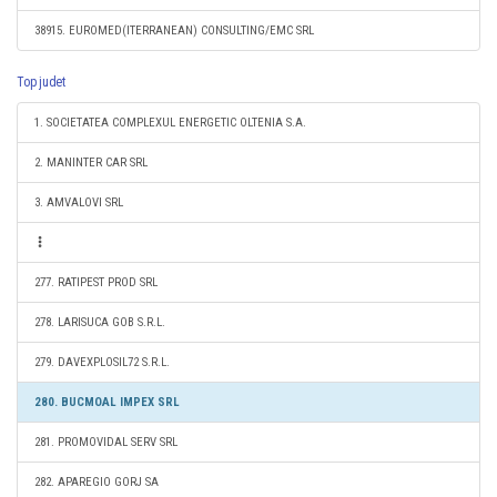
38915. EUROMED(ITERRANEAN) CONSULTING/EMC SRL
Top judet
1. SOCIETATEA COMPLEXUL ENERGETIC OLTENIA S.A.
2. MANINTER CAR SRL
3. AMVALOVI SRL
277. RATIPEST PROD SRL
278. LARISUCA GOB S.R.L.
279. DAVEXPLOSIL72 S.R.L.
280. BUCMOAL IMPEX SRL
281. PROMOVIDAL SERV SRL
282. APAREGIO GORJ SA