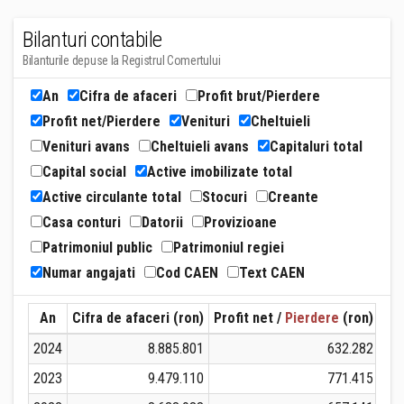
Bilanturi contabile
Bilanturile depuse la Registrul Comertului
An
Cifra de afaceri
Profit brut/Pierdere
Profit net/Pierdere
Venituri
Cheltuieli
Venituri avans
Cheltuieli avans
Capitaluri total
Capital social
Active imobilizate total
Active circulante total
Stocuri
Creante
Casa conturi
Datorii
Provizioane
Patrimoniul public
Patrimoniul regiei
Numar angajati
Cod CAEN
Text CAEN
An
Cifra de afaceri (ron)
Profit net /
Pierdere
(ron)
Ven
2024
8.885.801
632.282
2023
9.479.110
771.415