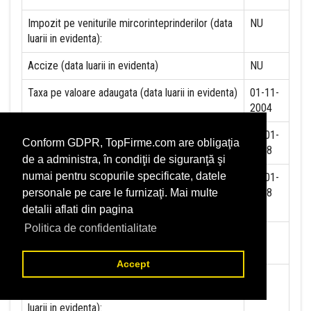
Impozit pe veniturile mircorinteprinderilor (data
NU
luarii in evidenta):
Accize (data luarii in evidenta)
NU
Taxa pe valoare adaugata (data luarii in evidenta)
01-11-
2004
Contributia la asigurari sociale (data luarii in
01-01-
Conform GDPR, TopFirme.com are obligaţia
evidenta)
2018
de a administra, în condiţii de siguranţă şi
numai pentru scopurile specificate, datele
Contributia de asigurare pentru accidente de
01-01-
munca si boli profesionale datorate de angajator
2018
personale pe care le furnizaţi. Mai multe
(data luarii in evidenta):
detalii aflati din pagina
Politica de confidentialitate
Contributia de asigurari pentru somaj (data luarii
in evidenta):
Accept
Contributia angajatorilor pentru Fondul de
garantare pentru plata creantelor sociale (data
luarii in evidenta):