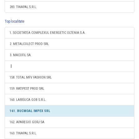
283. TINAPAL S.R.L.
Top localitate
1. SOCIETATEA COMPLEXUL ENERGETIC OLTENIA S.A.
2. METALCOLECT PROD SRL
3. MACOFIL SA
158. TOTAL MFV FASHION SRL
159. RATIPEST PROD SRL
160. LARISUCA GOB S.R.L.
161. BUCMOAL IMPEX SRL
162. APAREGIO GORJ SA
163. TINAPAL S.R.L.