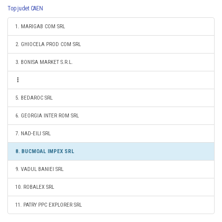
Top judet CAEN
1. MARIGAB COM SRL
2. GHIOCELA PROD COM SRL
3. BONISA MARKET S.R.L.
5. BEDAROC SRL
6. GEORGIA INTER ROM SRL
7. NAD-EILI SRL
8. BUCMOAL IMPEX SRL
9. VADUL BANIEI SRL
10. ROBALEX SRL
11. PATRY PPC EXPLORER SRL