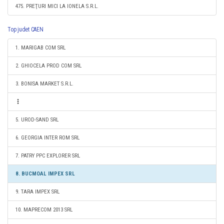
475. PREŢURI MICI LA IONELA S.R.L.
Top judet CAEN
1. MARIGAB COM SRL
2. GHIOCELA PROD COM SRL
3. BONISA MARKET S.R.L.
5. UROD-SAND SRL
6. GEORGIA INTER ROM SRL
7. PATRY PPC EXPLORER SRL
8. BUCMOAL IMPEX SRL
9. TARA IMPEX SRL
10. MAPRECOM 2013 SRL