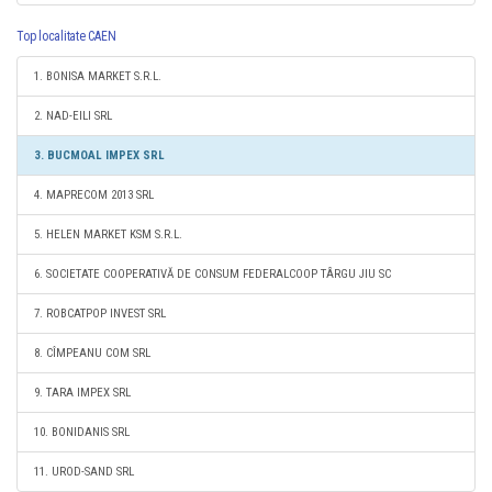
Top localitate CAEN
1. BONISA MARKET S.R.L.
2. NAD-EILI SRL
3. BUCMOAL IMPEX SRL
4. MAPRECOM 2013 SRL
5. HELEN MARKET KSM S.R.L.
6. SOCIETATE COOPERATIVĂ DE CONSUM FEDERALCOOP TÂRGU JIU SC
7. ROBCATPOP INVEST SRL
8. CÎMPEANU COM SRL
9. TARA IMPEX SRL
10. BONIDANIS SRL
11. UROD-SAND SRL