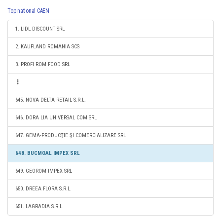
Top national CAEN
1. LIDL DISCOUNT SRL
2. KAUFLAND ROMANIA SCS
3. PROFI ROM FOOD SRL
645. NOVA DELTA RETAIL S.R.L.
646. DORA LIA UNIVERSAL COM SRL
647. GEMA-PRODUCŢIE ŞI COMERCIALIZARE SRL
648. BUCMOAL IMPEX SRL
649. GEOROM IMPEX SRL
650. DREEA FLORA S.R.L.
651. LAGRADIA S.R.L.