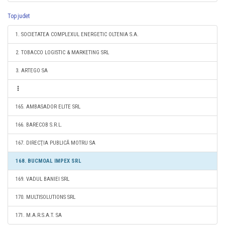
Top judet
1. SOCIETATEA COMPLEXUL ENERGETIC OLTENIA S.A.
2. TOBACCO LOGISTIC & MARKETING SRL
3. ARTEGO SA
165. AMBASADOR ELITE SRL
166. BARECOB S.R.L.
167. DIRECŢIA PUBLICĂ MOTRU SA
168. BUCMOAL IMPEX SRL
169. VADUL BANIEI SRL
170. MULTISOLUTIONS SRL
171. M.A.R.S.A.T. SA