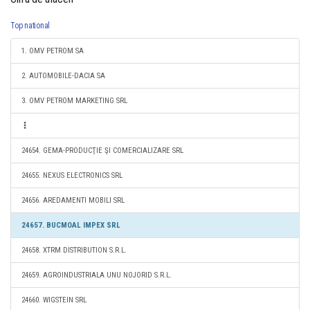
Top national
1. OMV PETROM SA
2. AUTOMOBILE-DACIA SA
3. OMV PETROM MARKETING SRL
24654. GEMA-PRODUCŢIE ŞI COMERCIALIZARE SRL
24655. NEXUS ELECTRONICS SRL
24656. AREDAMENTI MOBILI SRL
24657. BUCMOAL IMPEX SRL
24658. XTRM DISTRIBUTION S.R.L.
24659. AGROINDUSTRIALA UNU NOJORID S.R.L.
24660. WIGSTEIN SRL