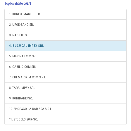
Top localitate CAEN
1. BONISA MARKET S.R.L.
2. UROD-SAND SRL
3. NAD-EILI SRL
4. BUCMOAL IMPEX SRL
5. MISONA EXIM SRL
6. GABILIDICOM SRL
7. CHEMATOXIM COM S.R.L.
8. TARA IMPEX SRL
9. BONIDANIS SRL
10. SHOP&GO LA BARIERA S.R.L.
11. STEDELO 2016 SRL