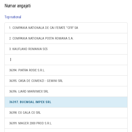
Numar angajati
Top national
1. COMPANIA NATIONALA DE CAI FERATE "CFR" SA
2. COMPANIA NATIONALA POSTA ROMANA S.A.
3. KAUFLAND ROMANIA SCS
36394. PIATRA ROSIE S.R.L.
36395. CASA DE COMENZI - GEMINI SRL
36396. LIARD MARVIMEX SRL
36397. BUCMOAL IMPEX SRL
36398. EX GALA CO SRL
36399. MAGER 2000 PROD S.R.L.