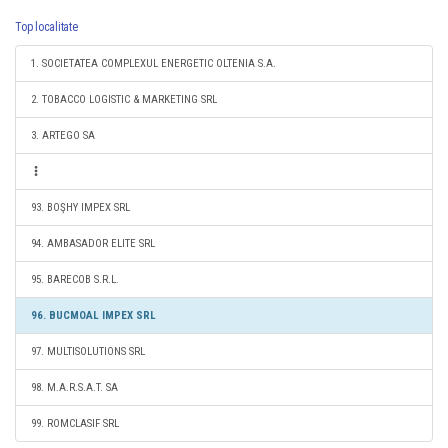
Top localitate
1. SOCIETATEA COMPLEXUL ENERGETIC OLTENIA S.A.
2. TOBACCO LOGISTIC & MARKETING SRL
3. ARTEGO SA
93. BOŞHY IMPEX SRL
94. AMBASADOR ELITE SRL
95. BARECOB S.R.L.
96. BUCMOAL IMPEX SRL
97. MULTISOLUTIONS SRL
98. M.A.R.S.A.T. SA
99. ROMCLASIF SRL