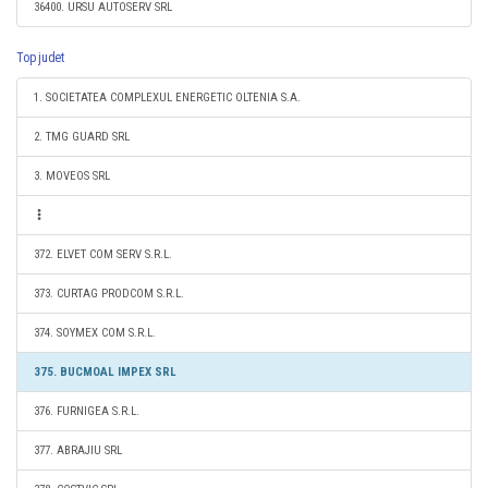
36400. URSU AUTOSERV SRL
Top judet
1. SOCIETATEA COMPLEXUL ENERGETIC OLTENIA S.A.
2. TMG GUARD SRL
3. MOVEOS SRL
372. ELVET COM SERV S.R.L.
373. CURTAG PRODCOM S.R.L.
374. SOYMEX COM S.R.L.
375. BUCMOAL IMPEX SRL
376. FURNIGEA S.R.L.
377. ABRAJIU SRL