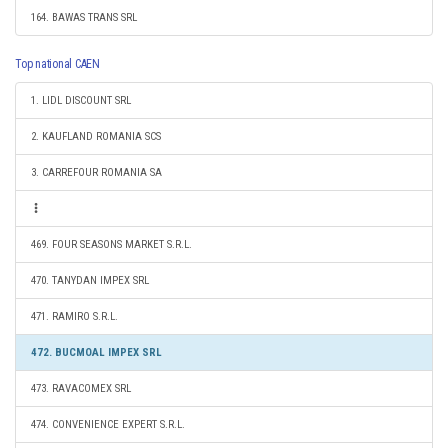
164. BAWAS TRANS SRL
Top national CAEN
1. LIDL DISCOUNT SRL
2. KAUFLAND ROMANIA SCS
3. CARREFOUR ROMANIA SA
469. FOUR SEASONS MARKET S.R.L.
470. TANYDAN IMPEX SRL
471. RAMIRO S.R.L.
472. BUCMOAL IMPEX SRL
473. RAVACOMEX SRL
474. CONVENIENCE EXPERT S.R.L.