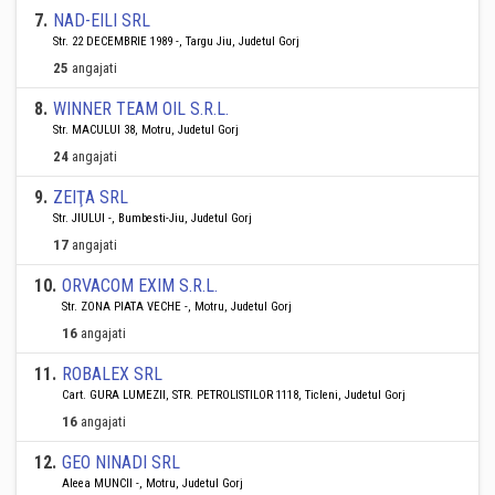
7
.
NAD-EILI SRL
Str. 22 DECEMBRIE 1989 -, Targu Jiu, Judetul Gorj
25
angajati
8
.
WINNER TEAM OIL S.R.L.
Str. MACULUI 38, Motru, Judetul Gorj
24
angajati
9
.
ZEIŢA SRL
Str. JIULUI -, Bumbesti-Jiu, Judetul Gorj
17
angajati
10
.
ORVACOM EXIM S.R.L.
Str. ZONA PIATA VECHE -, Motru, Judetul Gorj
16
angajati
11
.
ROBALEX SRL
Cart. GURA LUMEZII, STR. PETROLISTILOR 1118, Ticleni, Judetul Gorj
16
angajati
12
.
GEO NINADI SRL
Aleea MUNCII -, Motru, Judetul Gorj