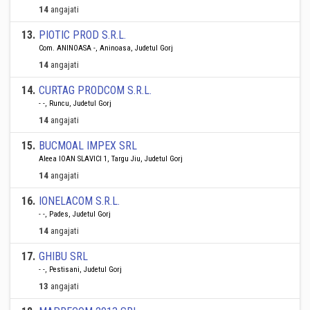
14
angajati
13
.
PIOTIC PROD S.R.L.
Com. ANINOASA -, Aninoasa, Judetul Gorj
14
angajati
14
.
CURTAG PRODCOM S.R.L.
- -, Runcu, Judetul Gorj
14
angajati
15
.
BUCMOAL IMPEX SRL
Aleea IOAN SLAVICI 1, Targu Jiu, Judetul Gorj
14
angajati
16
.
IONELACOM S.R.L.
- -, Pades, Judetul Gorj
14
angajati
17
.
GHIBU SRL
- -, Pestisani, Judetul Gorj
13
angajati