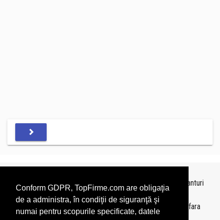
Topurile sunt realizate de
TopFirme
pe baza ultimelor bilanturi
Conform GDPR, TopFirme.com are obligaţia
depuse si au scop informativ.
de a administra, în condiţii de siguranţă şi
Este interzisa folosirea topurilor fara acordul TopFirme si fara
numai pentru scopurile specificate, datele
precizarea sursei.