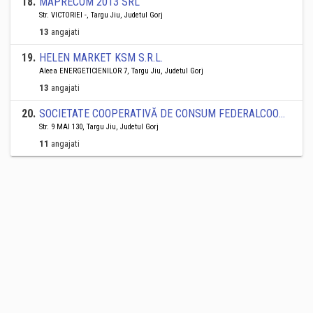
18
.
MAPRECOM 2013 SRL
Str. VICTORIEI -, Targu Jiu, Judetul Gorj
13
angajati
19
.
HELEN MARKET KSM S.R.L.
Aleea ENERGETICIENILOR 7, Targu Jiu, Judetul Gorj
13
angajati
20
.
SOCIETATE COOPERATIVĂ DE CONSUM FEDERALCOOP TÂRGU JIU SC
Str. 9 MAI 130, Targu Jiu, Judetul Gorj
11
angajati