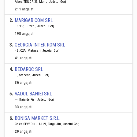
Aleea TEILOR 33, Motru, Judetul Gorj
211
angajati
2
.
MARIGAB COM SRL
- Bl:P7, Turceni, Judetul Gorj
198
angajati
3
.
GEORGIA INTER ROM SRL
- Bl:C2A, Matasari, Judetul Gorj
41
angajati
4
.
BEDAROC SRL
- -, Stanesti, Judetul Gorj
36
angajati
5
.
VADUL BANIEI SRL
- -, Baia de Fier, Judetul Gorj
33
angajati
6
.
BONISA MARKET S.R.L.
Calea SEVERINULUI 24, Targu Jiu, Judetul Gorj
29
angajati