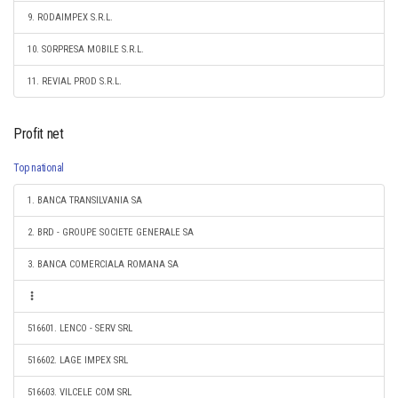
9. RODAIMPEX S.R.L.
10. SORPRESA MOBILE S.R.L.
11. REVIAL PROD S.R.L.
Profit net
Top national
1. BANCA TRANSILVANIA SA
2. BRD - GROUPE SOCIETE GENERALE SA
3. BANCA COMERCIALA ROMANA SA
516601. LENCO - SERV SRL
516602. LAGE IMPEX SRL
516603. VILCELE COM SRL