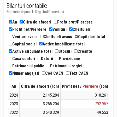
Bilanturi contabile
Bilanturile depuse la Registrul Comertului
An
Cifra de afaceri
Profit brut/Pierdere
Profit net/Pierdere
Venituri
Cheltuieli
Venituri avans
Cheltuieli avans
Capitaluri total
Capital social
Active imobilizate total
Active circulante total
Stocuri
Creante
Casa conturi
Datorii
Provizioane
Patrimoniul public
Patrimoniul regiei
Numar angajati
Cod CAEN
Text CAEN
An
Cifra de afaceri (ron)
Profit net /
Pierdere
(ron)
Ven
2024
2.145.284
318.261
2023
3.255.204
- 792.957
2022
3.540.329
49.553