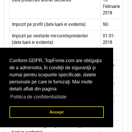
Februarie
2018
Impozit pe profit (data luarii in evidenta):
NU
Impozit pe veniturile mircorinteprinderilor
01-01-
(data luarii in evidenta):
2018
Accize (data luarii in evidenta)
NU
Conform GDPR, TopFirme.com are obligaţia
Taxa pe valoare adaugata (data luarii in
01-10-
de a administra, în condiţii de siguranţă şi
evidenta)
1995
numai pentru scopurile specificate, datele
personale pe care le furnizaţi. Mai multe
Contributia la asigurari sociale (data luarii in
01-01-
detalii aflati din pagina
evidenta)
2018
Politica de confidentialitate
Contributia de asigurare pentru accidente de
01-01-
munca si boli profesionale datorate de
2018
Accept
angajator (data luarii in evidenta):
Contributia de asigurari pentru somaj (data