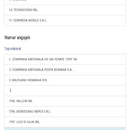
10. TECHNOCONS SRL
11. SORPRESA MOBILE S.R.L.
Numar angajati
Top national
1. COMPANIA NATIONALA DE CAI FERATE "CFR" SA
2. COMPANIA NATIONALA POSTA ROMANA S.A.
3. KAUFLAND ROMANIA SCS
7745. FALLOW SRL
7746. BERISTEANU IMPEX S.R.L.
7747. LUCI SI IULIA SRL