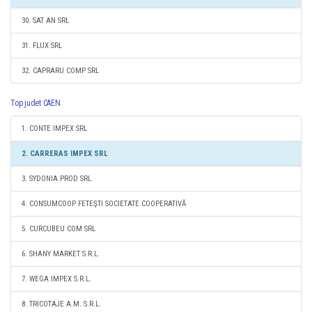
30. SAT AN SRL
31. FLUX SRL
32. CAPRARU COMP SRL
Top judet CAEN
1. CONTE IMPEX SRL
2. CARRERAS IMPEX SRL
3. SYDONIA PROD SRL
4. CONSUMCOOP FETEŞTI SOCIETATE COOPERATIVĂ
5. CURCUBEU COM SRL
6. SHANY MARKET S.R.L.
7. WEGA IMPEX S.R.L.
8. TRICOTAJE A.M. S.R.L.