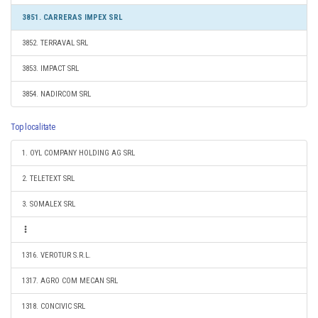
3851. CARRERAS IMPEX SRL
3852. TERRAVAL SRL
3853. IMPACT SRL
3854. NADIRCOM SRL
Top localitate
1. OYL COMPANY HOLDING AG SRL
2. TELETEXT SRL
3. SOMALEX SRL
1316. VEROTUR S.R.L.
1317. AGRO COM MECAN SRL
1318. CONCIVIC SRL