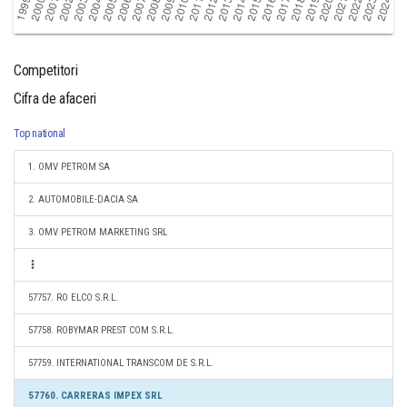
Competitori
Cifra de afaceri
Top national
1. OMV PETROM SA
2. AUTOMOBILE-DACIA SA
3. OMV PETROM MARKETING SRL
57757. RO ELCO S.R.L.
57758. ROBYMAR PREST COM S.R.L.
57759. INTERNATIONAL TRANSCOM DE S.R.L.
57760. CARRERAS IMPEX SRL