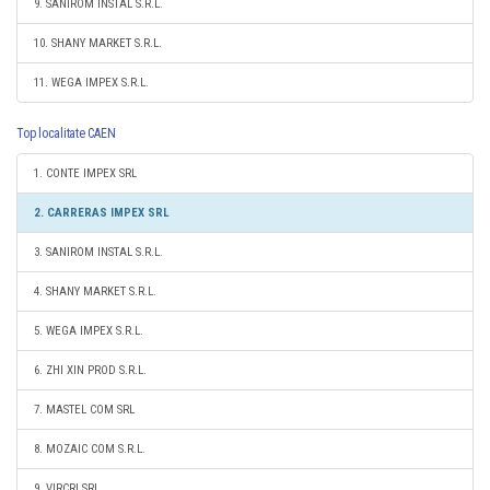
9. SANIROM INSTAL S.R.L.
10. SHANY MARKET S.R.L.
11. WEGA IMPEX S.R.L.
Top localitate CAEN
1. CONTE IMPEX SRL
2. CARRERAS IMPEX SRL
3. SANIROM INSTAL S.R.L.
4. SHANY MARKET S.R.L.
5. WEGA IMPEX S.R.L.
6. ZHI XIN PROD S.R.L.
7. MASTEL COM SRL
8. MOZAIC COM S.R.L.
9. VIRCRI SRL