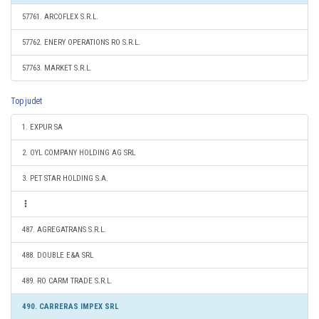
57761. ARCOFLEX S.R.L.
57762. ENERY OPERATIONS RO S.R.L.
57763. MARKET S.R.L.
Top judet
1. EXPUR SA
2. OYL COMPANY HOLDING AG SRL
3. PET STAR HOLDING S.A.
487. AGREGATRANS S.R.L.
488. DOUBLE E&A SRL
489. RO CARM TRADE S.R.L.
490. CARRERAS IMPEX SRL