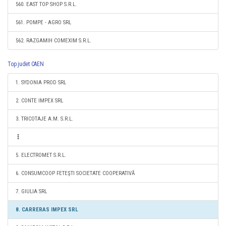
560. EAST TOP SHOP S.R.L.
561. POMPE - AGRO SRL
562. RAZGAMIH COMEXIM S.R.L.
Top judet CAEN
1. SYDONIA PROD SRL
2. CONTE IMPEX SRL
3. TRICOTAJE A.M. S.R.L.
5. ELECTROMET S.R.L.
6. CONSUMCOOP FETEŞTI SOCIETATE COOPERATIVĂ
7. GIULIA SRL
8. CARRERAS IMPEX SRL