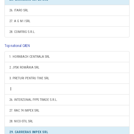
26. ITARO SRL
27. A G M I SRL
28. COMFRIG S.R.L.
Top national CAEN
1. HORNBACH CENTRALA SRL
2. JYSK ROMÂNIA SRL
3. PRETURI PENTRU TINE SRL
26. INTERZONAL FYPS TRADE S.R.L.
27. RAC 74 IMPEX SRL
28. NICO-STIL SRL
29. CARRERAS IMPEX SRL