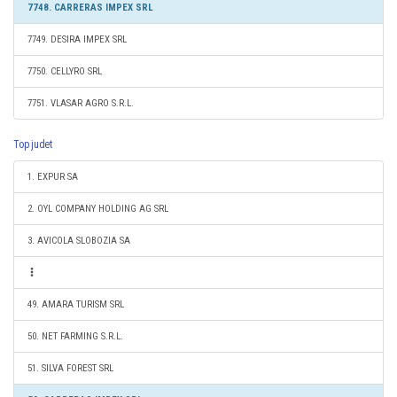
7748. CARRERAS IMPEX SRL
7749. DESIRA IMPEX SRL
7750. CELLYRO SRL
7751. VLASAR AGRO S.R.L.
Top judet
1. EXPUR SA
2. OYL COMPANY HOLDING AG SRL
3. AVICOLA SLOBOZIA SA
49. AMARA TURISM SRL
50. NET FARMING S.R.L.
51. SILVA FOREST SRL