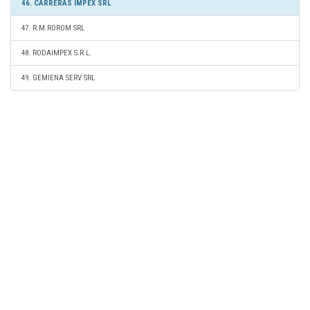
46. CARRERAS IMPEX SRL
47. R.M.ROROM SRL
48. RODAIMPEX S.R.L.
49. GEMIENA SERV SRL