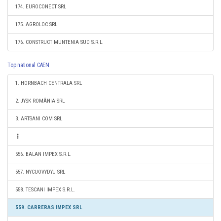
174. EUROCONECT SRL
175. AGROLOC SRL
176. CONSTRUCT MUNTENIA SUD S.R.L.
Top national CAEN
1. HORNBACH CENTRALA SRL
2. JYSK ROMÂNIA SRL
3. ARTSANI COM SRL
556. BALAN IMPEX S.R.L.
557. NYCUOVYDYU SRL
558. TESCANI IMPEX S.R.L.
559. CARRERAS IMPEX SRL