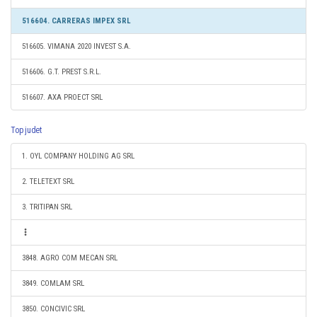
516604. CARRERAS IMPEX SRL
516605. VIMANA 2020 INVEST S.A.
516606. G.T. PREST S.R.L.
516607. AXA PROECT SRL
Top judet
1. OYL COMPANY HOLDING AG SRL
2. TELETEXT SRL
3. TRITIPAN SRL
3848. AGRO COM MECAN SRL
3849. COMLAM SRL
3850. CONCIVIC SRL