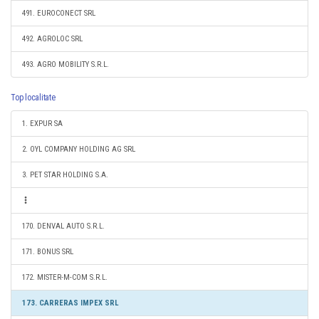
491. EUROCONECT SRL
492. AGROLOC SRL
493. AGRO MOBILITY S.R.L.
Top localitate
1. EXPUR SA
2. OYL COMPANY HOLDING AG SRL
3. PET STAR HOLDING S.A.
170. DENVAL AUTO S.R.L.
171. BONUS SRL
172. MISTER-M-COM S.R.L.
173. CARRERAS IMPEX SRL