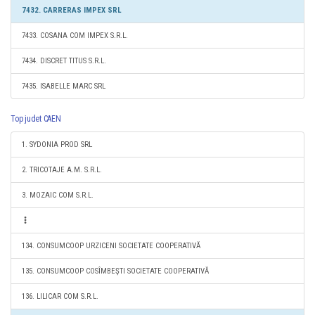
7432. CARRERAS IMPEX SRL
7433. COSANA COM IMPEX S.R.L.
7434. DISCRET TITUS S.R.L.
7435. ISABELLE MARC SRL
Top judet CAEN
1. SYDONIA PROD SRL
2. TRICOTAJE A.M. S.R.L.
3. MOZAIC COM S.R.L.
134. CONSUMCOOP URZICENI SOCIETATE COOPERATIVĂ
135. CONSUMCOOP COSÎMBEŞTI SOCIETATE COOPERATIVĂ
136. LILICAR COM S.R.L.