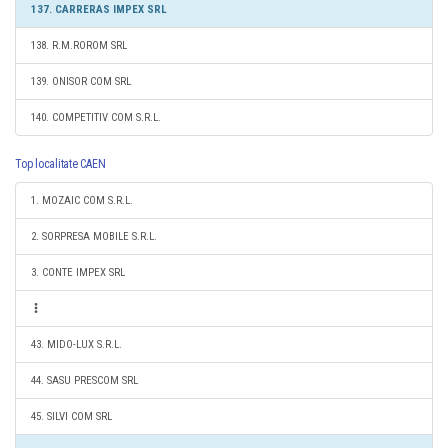
137. CARRERAS IMPEX SRL
138. R.M.ROROM SRL
139. ONISOR COM SRL
140. COMPETITIV COM S.R.L.
Top localitate CAEN
1. MOZAIC COM S.R.L.
2. SORPRESA MOBILE S.R.L.
3. CONTE IMPEX SRL
43. MIDO-LUX S.R.L.
44. SASU PRESCOM SRL
45. SILVI COM SRL