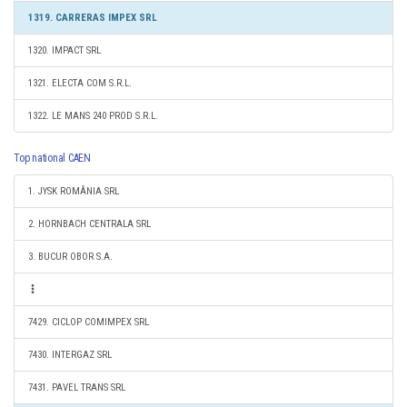
1319. CARRERAS IMPEX SRL
1320. IMPACT SRL
1321. ELECTA COM S.R.L.
1322. LE MANS 240 PROD S.R.L.
Top national CAEN
1. JYSK ROMÂNIA SRL
2. HORNBACH CENTRALA SRL
3. BUCUR OBOR S.A.
7429. CICLOP COMIMPEX SRL
7430. INTERGAZ SRL
7431. PAVEL TRANS SRL