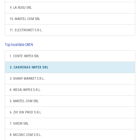
9. LA RUSU SRL
10. MASTEL COM SRL
11. ELECTROMET S.R.L.
Top localitate CAEN
1. CONTE IMPEX SRL
2. CARRERAS IMPEX SRL
3. SHANY MARKET S.R.L.
4. WEGA IMPEX S.R.L.
5. MASTEL COM SRL
6. ZHI XIN PROD S.R.L.
7. VIRCRI SRL
8. MOZAIC COM S.R.L.