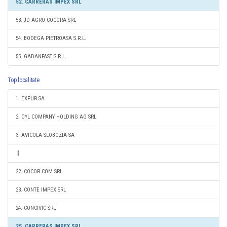
52. CARRERAS IMPEX SRL
53. JD AGRO COCORA SRL
54. BODEGA PIETROASA S.R.L.
55. GADANFAST S.R.L.
Top localitate
1. EXPUR SA
2. OYL COMPANY HOLDING AG SRL
3. AVICOLA SLOBOZIA SA
22. COCOR COM SRL
23. CONTE IMPEX SRL
24. CONCIVIC SRL
25. CARRERAS IMPEX SRL