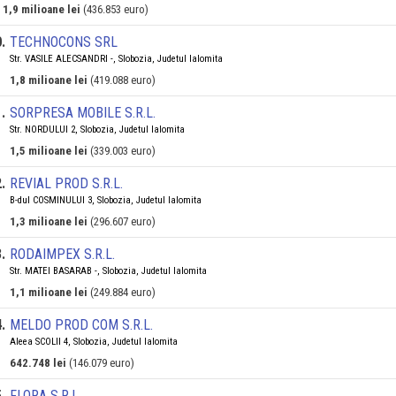
1,9 milioane lei
(436.853 euro)
0
.
TECHNOCONS SRL
Str. VASILE ALECSANDRI -, Slobozia, Judetul Ialomita
1,8 milioane lei
(419.088 euro)
1
.
SORPRESA MOBILE S.R.L.
Str. NORDULUI 2, Slobozia, Judetul Ialomita
1,5 milioane lei
(339.003 euro)
2
.
REVIAL PROD S.R.L.
B-dul COSMINULUI 3, Slobozia, Judetul Ialomita
1,3 milioane lei
(296.607 euro)
3
.
RODAIMPEX S.R.L.
Str. MATEI BASARAB -, Slobozia, Judetul Ialomita
1,1 milioane lei
(249.884 euro)
4
.
MELDO PROD COM S.R.L.
Aleea SCOLII 4, Slobozia, Judetul Ialomita
642.748 lei
(146.079 euro)
5
.
FLORA S.R.L.