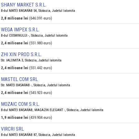
SHANY MARKET S.R.L.
B-dul MATEI BASARAB 54, Slobozia, Judetul Ialomita
2,8 milioane lei
(646.391 euro)
WEGA IMPEX S.R.L.
B-dul COSMINULUI -, Slobozia, Judetul Ialomita
2,4 milioane lei
(551.980 euro)
ZHI XIN PROD S.R.L.
Str. IALOMITA 3, Slobozia, Judetul Ialomita
2,4 milioane lei
(551.442 euro)
MASTEL COM SRL
Str. MATEI BASARAB -, Slobozia, Judetul Ialomita
2,4 milioane lei
(545.923 euro)
MOZAIC COM S.R.L.
B-dul MATEI BASARAB, MAGAZIN ELEGANT -, Slobozia, Judetul Ialomita
1,9 milioane lei
(439.904 euro)
VIRCRI SRL
B-dul MATEI BASARAB 87, Slobozia, Judetul Ialomita