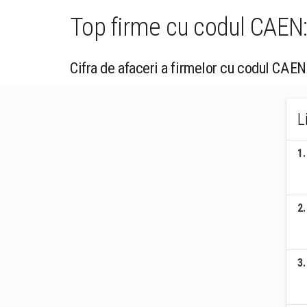
Top firme cu codul CAEN: 
Cifra de afaceri a firmelor cu codul CAEN 
L
1
.
2
.
3
.