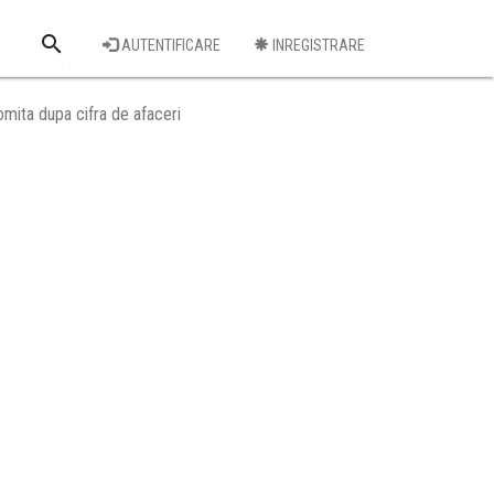
search
AUTENTIFICARE
INREGISTRARE
Cauta o firma
mita dupa cifra de afaceri