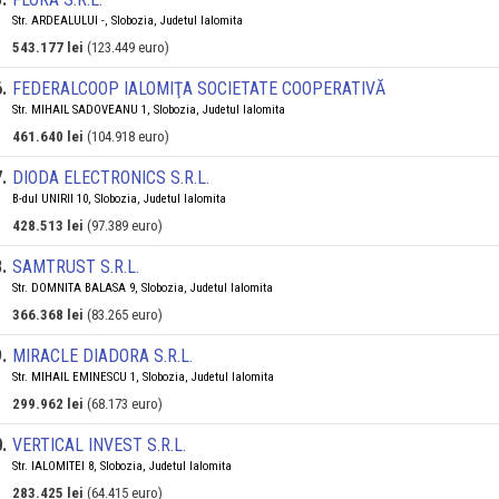
Str. ARDEALULUI -, Slobozia, Judetul Ialomita
543.177 lei
(123.449 euro)
6
.
FEDERALCOOP IALOMIŢA SOCIETATE COOPERATIVĂ
Str. MIHAIL SADOVEANU 1, Slobozia, Judetul Ialomita
461.640 lei
(104.918 euro)
7
.
DIODA ELECTRONICS S.R.L.
B-dul UNIRII 10, Slobozia, Judetul Ialomita
428.513 lei
(97.389 euro)
8
.
SAMTRUST S.R.L.
Str. DOMNITA BALASA 9, Slobozia, Judetul Ialomita
366.368 lei
(83.265 euro)
9
.
MIRACLE DIADORA S.R.L.
Str. MIHAIL EMINESCU 1, Slobozia, Judetul Ialomita
299.962 lei
(68.173 euro)
0
.
VERTICAL INVEST S.R.L.
Str. IALOMITEI 8, Slobozia, Judetul Ialomita
283.425 lei
(64.415 euro)