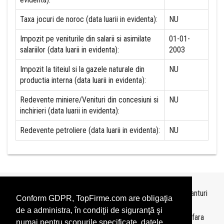
Taxa jocuri de noroc (data luarii in evidenta):
NU
Impozit pe veniturile din salarii si asimilate
01-01-
salariilor (data luarii in evidenta):
2003
Impozit la titeiul si la gazele naturale din
NU
productia interna (data luarii in evidenta):
Redevente miniere/Venituri din concesiuni si
NU
inchirieri (data luarii in evidenta):
Redevente petroliere (data luarii in evidenta):
NU
Topurile sunt realizate de
TopFirme
pe baza ultimelor bilanturi
Conform GDPR, TopFirme.com are obligaţia
depuse si au scop informativ.
de a administra, în condiţii de siguranţă şi
Este interzisa folosirea topurilor fara acordul TopFirme si fara
numai pentru scopurile specificate, datele