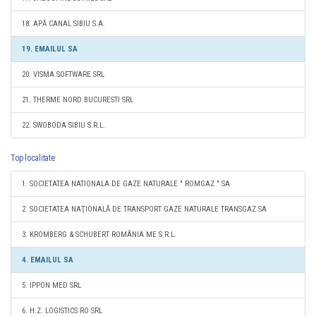
18. APĂ CANAL SIBIU S.A.
19. EMAILUL SA
20. VISMA SOFTWARE SRL
21. THERME NORD BUCURESTI SRL
22. SWOBODA SIBIU S.R.L.
Top localitate
1. SOCIETATEA NATIONALA DE GAZE NATURALE " ROMGAZ " SA
2. SOCIETATEA NAŢIONALĂ DE TRANSPORT GAZE NATURALE TRANSGAZ SA
3. KROMBERG & SCHUBERT ROMÂNIA ME S.R.L.
4. EMAILUL SA
5. IPPON MED SRL
6. H.Z. LOGISTICS RO SRL