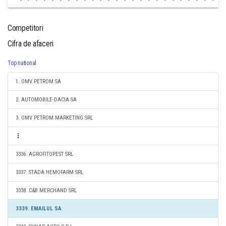
Competitori
Cifra de afaceri
Top national
1. OMV PETROM SA
2. AUTOMOBILE-DACIA SA
3. OMV PETROM MARKETING SRL
3336. AGROFITOPEST SRL
3337. STADA HEMOFARM SRL
3338. C&B MERCHAND SRL
3339. EMAILUL SA