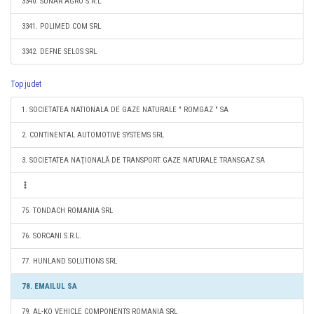
3340. SUNAR AGRO S.R.L.
3341. POLIMED COM SRL
3342. DEFNE SELOS SRL
Top judet
1. SOCIETATEA NATIONALA DE GAZE NATURALE " ROMGAZ " SA
2. CONTINENTAL AUTOMOTIVE SYSTEMS SRL
3. SOCIETATEA NAŢIONALĂ DE TRANSPORT GAZE NATURALE TRANSGAZ SA
75. TONDACH ROMANIA SRL
76. SORCANI S.R.L.
77. HUNLAND SOLUTIONS SRL
78. EMAILUL SA
79. AL-KO VEHICLE COMPONENTS ROMANIA SRL