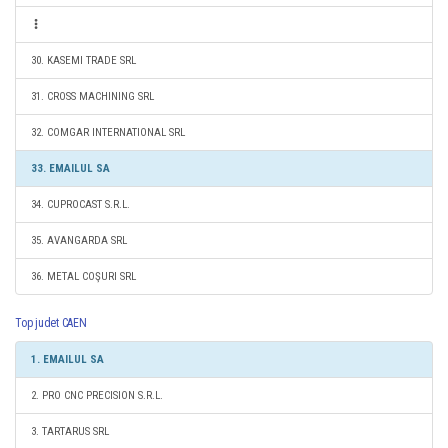
30. KASEMI TRADE SRL
31. CROSS MACHINING SRL
32. COMGAR INTERNATIONAL SRL
33. EMAILUL SA
34. CUPROCAST S.R.L.
35. AVANGARDA SRL
36. METAL COŞURI SRL
Top judet CAEN
1. EMAILUL SA
2. PRO CNC PRECISION S.R.L.
3. TARTARUS SRL