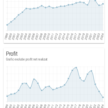
Profit
Grafic evolutie profit net realizat