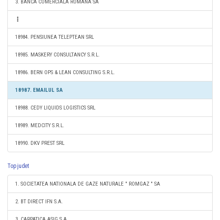
3. BANCA COMERCIALA ROMANA SA
18984. PENSIUNEA TELEPTEAN SRL
18985. MASKERY CONSULTANCY S.R.L.
18986. BERN OPS & LEAN CONSULTING S.R.L.
18987. EMAILUL SA
18988. CEDY LIQUIDS LOGISTICS SRL
18989. MEDCITY S.R.L.
18990. DKV PREST SRL
Top judet
1. SOCIETATEA NATIONALA DE GAZE NATURALE " ROMGAZ " SA
2. BT DIRECT IFN S.A.
3. CARPATICA ASIG S.A.