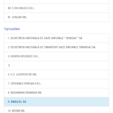
80. E.ON DIALOG S.R.L.
81. CONLAN SRL
Top localitate
1. SOCIETATEA NATIONALA DE GAZE NATURALE " ROMGAZ " SA
2. SOCIETATEA NAŢIONALĂ DE TRANSPORT GAZE NATURALE TRANSGAZ SA
3. KONSTA SPLENDID S.R.L.
6. H.Z. LOGISTICS RO SRL
7. OSTENWEG SYSPLAN S.R.L.
8. BACHMANN ROMANIA SRL
9. EMAILUL SA
10. ATERM SRL