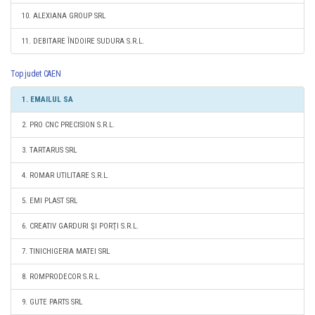
10. ALEXIANA GROUP SRL
11. DEBITARE ÎNDOIRE SUDURA S.R.L.
Top judet CAEN
1. EMAILUL SA
2. PRO CNC PRECISION S.R.L.
3. TARTARUS SRL
4. ROMAR UTILITARE S.R.L.
5. EMI PLAST SRL
6. CREATIV GARDURI ŞI PORŢI S.R.L.
7. TINICHIGERIA MATEI SRL
8. ROMPRODECOR S.R.L.
9. GUTE PARTS SRL