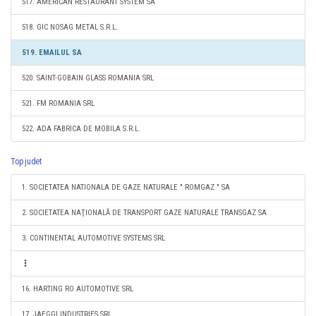
517. AMERICAN RESTAURANT SYSTEM SA
518. GIC NOSAG METAL S.R.L.
519. EMAILUL SA
520. SAINT-GOBAIN GLASS ROMANIA SRL
521. FM ROMANIA SRL
522. ADA FABRICA DE MOBILA S.R.L.
Top judet
1. SOCIETATEA NATIONALA DE GAZE NATURALE " ROMGAZ " SA
2. SOCIETATEA NAŢIONALĂ DE TRANSPORT GAZE NATURALE TRANSGAZ SA
3. CONTINENTAL AUTOMOTIVE SYSTEMS SRL
16. HARTING RO AUTOMOTIVE SRL
17. JAEGGI INDUSTRIES SRL