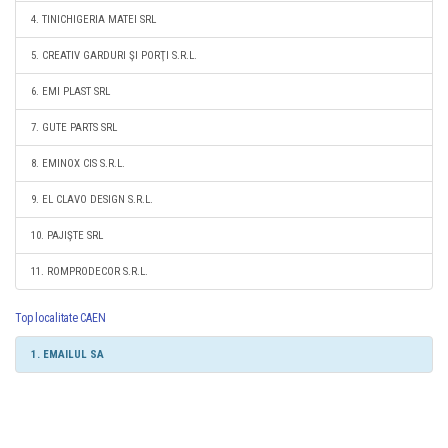
4. TINICHIGERIA MATEI SRL
5. CREATIV GARDURI ŞI PORŢI S.R.L.
6. EMI PLAST SRL
7. GUTE PARTS SRL
8. EMINOX CIS S.R.L.
9. EL CLAVO DESIGN S.R.L.
10. PAJIŞTE SRL
11. ROMPRODECOR S.R.L.
Top localitate CAEN
1. EMAILUL SA