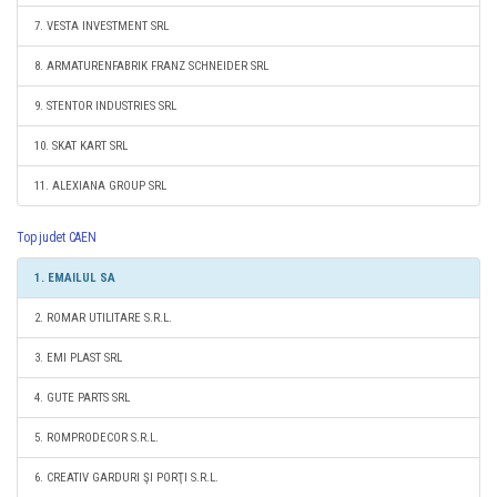
7. VESTA INVESTMENT SRL
8. ARMATURENFABRIK FRANZ SCHNEIDER SRL
9. STENTOR INDUSTRIES SRL
10. SKAT KART SRL
11. ALEXIANA GROUP SRL
Top judet CAEN
1. EMAILUL SA
2. ROMAR UTILITARE S.R.L.
3. EMI PLAST SRL
4. GUTE PARTS SRL
5. ROMPRODECOR S.R.L.
6. CREATIV GARDURI ŞI PORŢI S.R.L.