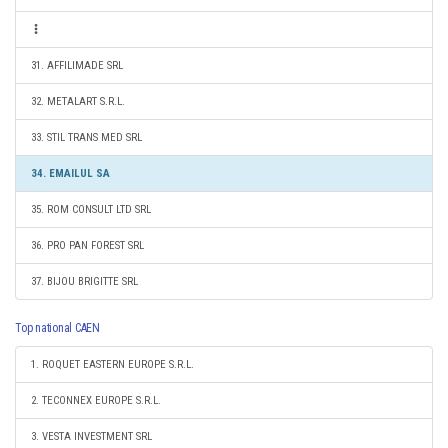
31. AFFILIMADE SRL
32. METALART S.R.L.
33. STIL TRANS MED SRL
34. EMAILUL SA
35. ROM CONSULT LTD SRL
36. PRO PAN FOREST SRL
37. BIJOU BRIGITTE SRL
Top national CAEN
1. ROQUET EASTERN EUROPE S.R.L.
2. TECONNEX EUROPE S.R.L.
3. VESTA INVESTMENT SRL