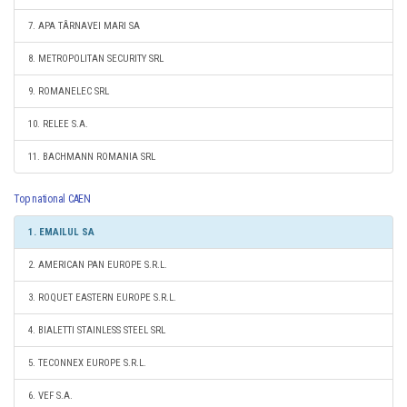
7. APA TÂRNAVEI MARI SA
8. METROPOLITAN SECURITY SRL
9. ROMANELEC SRL
10. RELEE S.A.
11. BACHMANN ROMANIA SRL
Top national CAEN
1. EMAILUL SA
2. AMERICAN PAN EUROPE S.R.L.
3. ROQUET EASTERN EUROPE S.R.L.
4. BIALETTI STAINLESS STEEL SRL
5. TECONNEX EUROPE S.R.L.
6. VEF S.A.