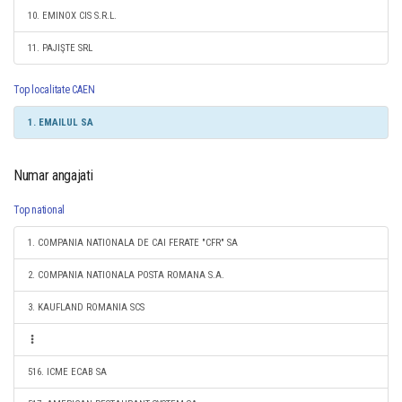
10. EMINOX CIS S.R.L.
11. PAJIŞTE SRL
Top localitate CAEN
1. EMAILUL SA
Numar angajati
Top national
1. COMPANIA NATIONALA DE CAI FERATE "CFR" SA
2. COMPANIA NATIONALA POSTA ROMANA S.A.
3. KAUFLAND ROMANIA SCS
516. ICME ECAB SA