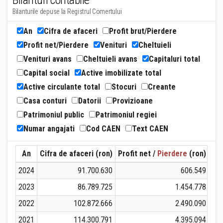
Bilanturi contabile
Bilanturile depuse la Registrul Comertului
An
Cifra de afaceri
Profit brut/Pierdere
Profit net/Pierdere
Venituri
Cheltuieli
Venituri avans
Cheltuieli avans
Capitaluri total
Capital social
Active imobilizate total
Active circulante total
Stocuri
Creante
Casa conturi
Datorii
Provizioane
Patrimoniul public
Patrimoniul regiei
Numar angajati
Cod CAEN
Text CAEN
An
Cifra de afaceri (ron)
Profit net /
Pierdere
(ron)
Ven
2024
91.700.630
606.549
2023
86.789.725
1.454.778
1
2022
102.872.666
2.490.090
1
2021
114.300.791
4.395.094
1