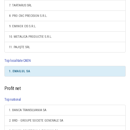
7. TARTARUS SRL
8. PRO CNC PRECISION S.R.L.
9. EMINOX CIS S.R.L.
10. METALICA PRODUCTIE S.R.L.
11. PAJIŞTE SRL
Top localitate CAEN
1. EMAILUL SA
Profit net
Top national
1. BANCA TRANSILVANIA SA
2. BRD - GROUPE SOCIETE GENERALE SA