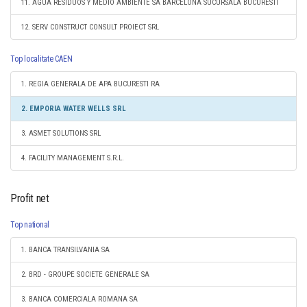
11. AGUA RESIDUOS Y MEDIO AMBIENTE SA BARCELONA SUCURSALA BUCURESTI
12. SERV CONSTRUCT CONSULT PROIECT SRL
Top localitate CAEN
1. REGIA GENERALA DE APA BUCURESTI RA
2. EMPORIA WATER WELLS SRL
3. ASMET SOLUTIONS SRL
4. FACILITY MANAGEMENT S.R.L.
Profit net
Top national
1. BANCA TRANSILVANIA SA
2. BRD - GROUPE SOCIETE GENERALE SA
3. BANCA COMERCIALA ROMANA SA