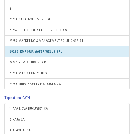
29283. BAZA INVESTMENT SRL
29284. COLLINI OBERFLAECHENTECHNIK SRL
29285. MARKETING & MANAGEMENT SOLUTIONS S.R.L.
29286. EMPORIA WATER WELLS SRL
29287. ROMTAL INVEST S.R.L.
29288. MILK & HONEY LTD SRL
29289. SINEVIZYON TV PRODUCTION S.R.L.
Top national CAEN
1. APA NOVA BUCURESTI SA
2. RAJA SA
3. APAVITAL SA