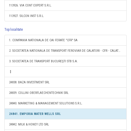
113926. VIA CONT EXPERT S.R.L.
113927. SILCON INST S.R.L.
Top localitate
1. COMPANIA NATIONALA DE CAI FERATE "CFR" SA
2. SOCIETATEA NATIONALA DE TRANSPORT FEROVIAR DE CALATORI - CFR - CALATORI SA
3. SOCIETATEA DE TRANSPORT BUCUREŞTI STB S.A.
24838. BAZA INVESTMENT SRL
24839. COLLINI OBERFLAECHENTECHNIK SRL
24840. MARKETING & MANAGEMENT SOLUTIONS S.R.L.
24841. EMPORIA WATER WELLS SRL
24842. MILK & HONEY LTD SRL