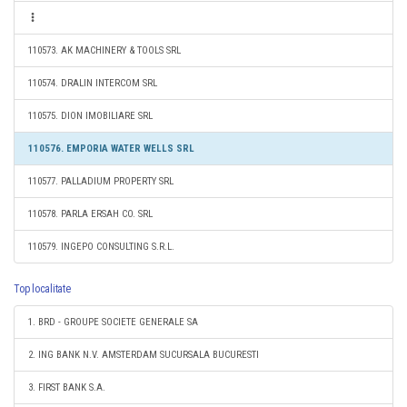
110573. AK MACHINERY & TOOLS SRL
110574. DRALIN INTERCOM SRL
110575. DION IMOBILIARE SRL
110576. EMPORIA WATER WELLS SRL
110577. PALLADIUM PROPERTY SRL
110578. PARLA ERSAH CO. SRL
110579. INGEPO CONSULTING S.R.L.
Top localitate
1. BRD - GROUPE SOCIETE GENERALE SA
2. ING BANK N.V. AMSTERDAM SUCURSALA BUCURESTI
3. FIRST BANK S.A.