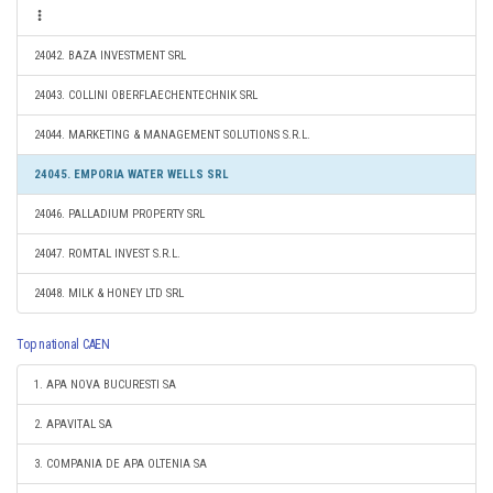
24042. BAZA INVESTMENT SRL
24043. COLLINI OBERFLAECHENTECHNIK SRL
24044. MARKETING & MANAGEMENT SOLUTIONS S.R.L.
24045. EMPORIA WATER WELLS SRL
24046. PALLADIUM PROPERTY SRL
24047. ROMTAL INVEST S.R.L.
24048. MILK & HONEY LTD SRL
Top national CAEN
1. APA NOVA BUCURESTI SA
2. APAVITAL SA
3. COMPANIA DE APA OLTENIA SA