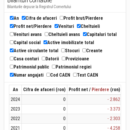
Bilanturi contabile
Bilanturile depuse la Registrul Comertului
An
Cifra de afaceri
Profit brut/Pierdere
Profit net/Pierdere
Venituri
Cheltuieli
Venituri avans
Cheltuieli avans
Capitaluri total
Capital social
Active imobilizate total
Active circulante total
Stocuri
Creante
Casa conturi
Datorii
Provizioane
Patrimoniul public
Patrimoniul regiei
Numar angajati
Cod CAEN
Text CAEN
An
Cifra de afaceri (ron)
Profit net /
Pierdere
(ron)
Ven
2024
0
- 2.862
2023
0
- 3.373
2022
0
- 2.303
2021
0
- 4.258