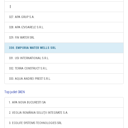
327. APA GRUP S.A.
328. APA IZVOARELE S.R.L.
329. FIN WATER SRL
330. EMPORIA WATER WELLS SRL
331. USI INTERNATIONAL S.R.L.
332. TERRA CONSTRUCT S.R.L.
333. AQUA ANDREI PREST S.R.L.
Top judet CAEN
1. APA NOVA BUCURESTI SA
2. VEOLIA ROMÂNIA SOLUŢII INTEGRATE S.A.
3. ECOLIFE SYSTEMS TECHNOLOGIES SRL