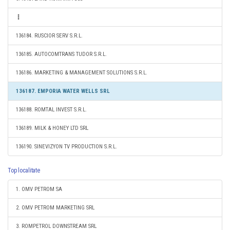
136184. RUSCIOR SERV S.R.L.
136185. AUTOCOMTRANS TUDOR S.R.L.
136186. MARKETING & MANAGEMENT SOLUTIONS S.R.L.
136187. EMPORIA WATER WELLS SRL
136188. ROMTAL INVEST S.R.L.
136189. MILK & HONEY LTD SRL
136190. SINEVIZYON TV PRODUCTION S.R.L.
Top localitate
1. OMV PETROM SA
2. OMV PETROM MARKETING SRL
3. ROMPETROL DOWNSTREAM SRL