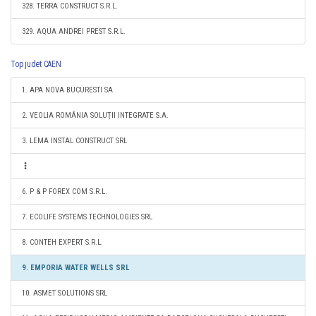
328. TERRA CONSTRUCT S.R.L.
329. AQUA ANDREI PREST S.R.L.
Top judet CAEN
1. APA NOVA BUCURESTI SA
2. VEOLIA ROMÂNIA SOLUŢII INTEGRATE S.A.
3. LEMA INSTAL CONSTRUCT SRL
6. P & P FOREX COM S.R.L.
7. ECOLIFE SYSTEMS TECHNOLOGIES SRL
8. CONTEH EXPERT S.R.L.
9. EMPORIA WATER WELLS SRL
10. ASMET SOLUTIONS SRL