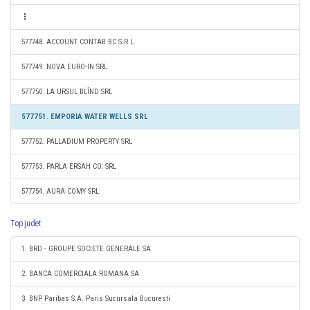
577748. ACCOUNT CONTAB BC S.R.L.
577749. NOVA EURO-IN SRL
577750. LA URSUL BLÎND SRL
577751. EMPORIA WATER WELLS SRL
577752. PALLADIUM PROPERTY SRL
577753. PARLA ERSAH CO. SRL
577754. AURA COMY SRL
Top judet
1. BRD - GROUPE SOCIETE GENERALE SA
2. BANCA COMERCIALA ROMANA SA
3. BNP Paribas S.A. Paris Sucursala Bucuresti