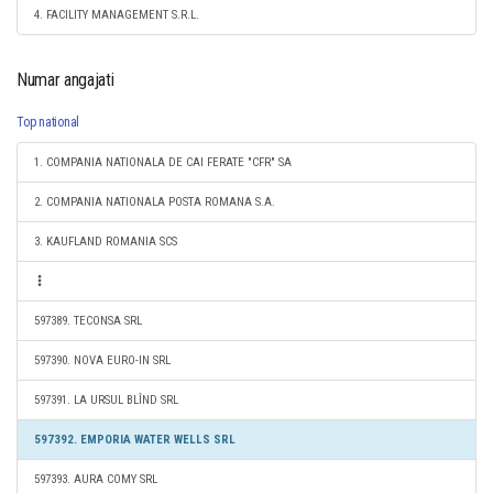
4. FACILITY MANAGEMENT S.R.L.
Numar angajati
Top national
1. COMPANIA NATIONALA DE CAI FERATE "CFR" SA
2. COMPANIA NATIONALA POSTA ROMANA S.A.
3. KAUFLAND ROMANIA SCS
597389. TECONSA SRL
597390. NOVA EURO-IN SRL
597391. LA URSUL BLÎND SRL
597392. EMPORIA WATER WELLS SRL
597393. AURA COMY SRL