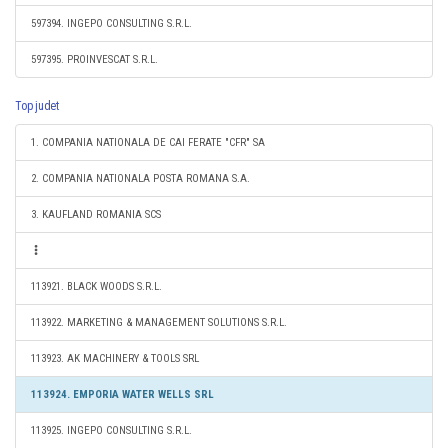
597394. INGEPO CONSULTING S.R.L.
597395. PROINVESCAT S.R.L.
Top judet
1. COMPANIA NATIONALA DE CAI FERATE "CFR" SA
2. COMPANIA NATIONALA POSTA ROMANA S.A.
3. KAUFLAND ROMANIA SCS
113921. BLACK WOODS S.R.L.
113922. MARKETING & MANAGEMENT SOLUTIONS S.R.L.
113923. AK MACHINERY & TOOLS SRL
113924. EMPORIA WATER WELLS SRL
113925. INGEPO CONSULTING S.R.L.