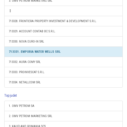
3. OMV PETROM MARKETING SRL
713328. FRONTIERA PROPERTY INVESTMENT & DEVELOPMENT S.R.L.
713329. ACCOUNT CONTAB BC S.R.L.
713330. NOVA EURO-IN SRL
713331. EMPORIA WATER WELLS SRL
713332. AURA COMY SRL
713333. PROINVESCAT S.R.L.
713334. NETALLCOM SRL
Top judet
1. OMV PETROM SA
2. OMV PETROM MARKETING SRL
3. KAUFLAND ROMANIA SCS