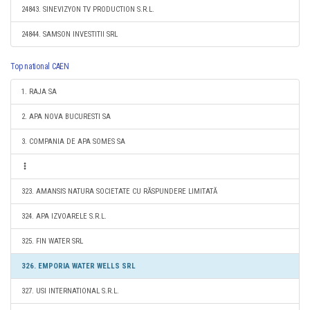
24843. SINEVIZYON TV PRODUCTION S.R.L.
24844. SAMSON INVESTITII SRL
Top national CAEN
1. RAJA SA
2. APA NOVA BUCURESTI SA
3. COMPANIA DE APA SOMES SA
323. AMANSIS NATURA SOCIETATE CU RĂSPUNDERE LIMITATĂ
324. APA IZVOARELE S.R.L.
325. FIN WATER SRL
326. EMPORIA WATER WELLS SRL
327. USI INTERNATIONAL S.R.L.