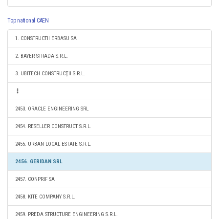
Top national CAEN
1. CONSTRUCTII ERBASU SA
2. BAYER STRADA S.R.L.
3. UBITECH CONSTRUCŢII S.R.L.
2453. ORACLE ENGINEERING SRL
2454. RESELLER CONSTRUCT S.R.L.
2455. URBAN LOCAL ESTATE S.R.L.
2456. GERIDAN SRL
2457. CONPRIF SA
2458. KITE COMPANY S.R.L.
2459. PREDA STRUCTURE ENGINEERING S.R.L.