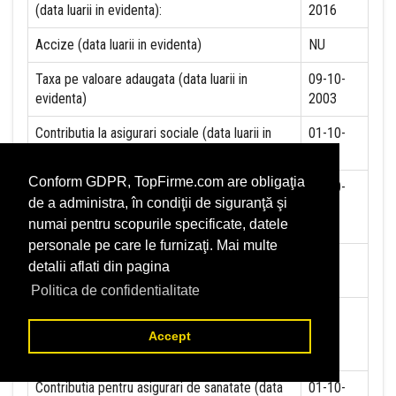
(data luarii in evidenta):
2016
Accize (data luarii in evidenta)
NU
Taxa pe valoare adaugata (data luarii in
09-10-
evidenta)
2003
Contributia la asigurari sociale (data luarii in
01-10-
evidenta)
2022
Conform GDPR, TopFirme.com are obligaţia
Contributia de asigurare pentru accidente de
01-10-
de a administra, în condiţii de siguranţă şi
munca si boli profesionale datorate de
2022
numai pentru scopurile specificate, datele
angajator (data luarii in evidenta):
personale pe care le furnizaţi. Mai multe
Contributia de asigurari pentru somaj (data
detalii aflati din pagina
luarii in evidenta):
Politica de confidentialitate
Contributia angajatorilor pentru Fondul de
garantare pentru plata creantelor sociale (data
Accept
luarii in evidenta):
Contributia pentru asigurari de sanatate (data
01-10-