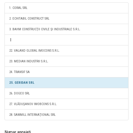
1. CORAL SRL
2. ECHITABIL CONSTRUCT SRL
3. BAHM CONSTRUCŢII CIVILE ŞI INDUSTRIALE S.R.L.
22. VALAND GLOBAL IMOCONS S.R.L.
23. MEDIAN INDUSTRII S.R.L.
24. TRANSIF SA
25. GERIDAN SRL
26. DOGEO SRL
27. VLĂDUŞANOV IMOBCONS S.R.L.
28. SAWMILL INTERNAŢIONAL SRL
Numar angajati