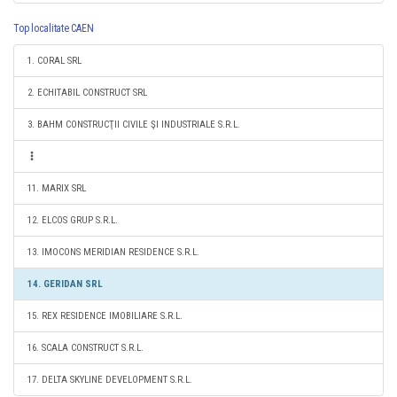
Top localitate CAEN
1. CORAL SRL
2. ECHITABIL CONSTRUCT SRL
3. BAHM CONSTRUCŢII CIVILE ŞI INDUSTRIALE S.R.L.
11. MARIX SRL
12. ELCOS GRUP S.R.L.
13. IMOCONS MERIDIAN RESIDENCE S.R.L.
14. GERIDAN SRL
15. REX RESIDENCE IMOBILIARE S.R.L.
16. SCALA CONSTRUCT S.R.L.
17. DELTA SKYLINE DEVELOPMENT S.R.L.