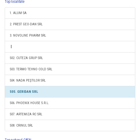
Top localitate
1. ALUM SA
2. PREST GEO-DAN SRL
3. NOVOLINE PHARM SRL
502. CUTEZA GRUP SRL
503. TERMO TEHNO COLD SRL
504. NADA PEŞTILOR SRL
505. GERIDAN SRL
506. PHOENIX HOUSE S.R.L.
507. ARTEMIZA RC SRL
508. CRINUL SRL