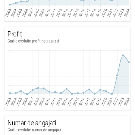
Profit
Grafic evolutie profit net realizat
Numar de angajati
Grafic evolutie numar de angajati