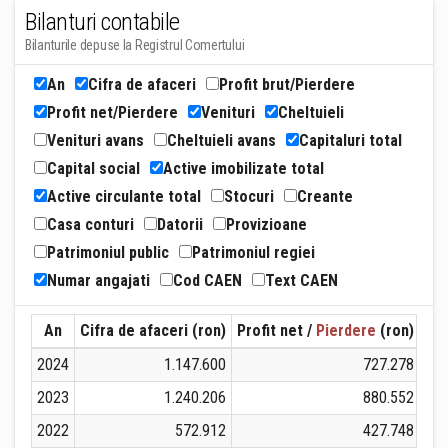
Bilanturi contabile
Bilanturile depuse la Registrul Comertului
An
Cifra de afaceri
Profit brut/Pierdere
Profit net/Pierdere
Venituri
Cheltuieli
Venituri avans
Cheltuieli avans
Capitaluri total
Capital social
Active imobilizate total
Active circulante total
Stocuri
Creante
Casa conturi
Datorii
Provizioane
Patrimoniul public
Patrimoniul regiei
Numar angajati
Cod CAEN
Text CAEN
An
Cifra de afaceri (ron)
Profit net /
Pierdere
(ron)
Ven
2024
1.147.600
727.278
2023
1.240.206
880.552
2022
572.912
427.748