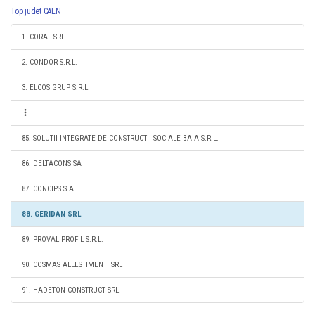
Top judet CAEN
1. CORAL SRL
2. CONDOR S.R.L.
3. ELCOS GRUP S.R.L.
85. SOLUTII INTEGRATE DE CONSTRUCTII SOCIALE BAIA S.R.L.
86. DELTACONS SA
87. CONCIPS S.A.
88. GERIDAN SRL
89. PROVAL PROFIL S.R.L.
90. COSMAS ALLESTIMENTI SRL
91. HADETON CONSTRUCT SRL