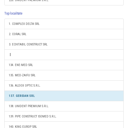
220. UNIDENT PREMIUM S.R.L.
Top localitate
1. COMPLEX DELTA SRL
2. CORAL SRL
3. ECHITABIL CONSTRUCT SRL
134. ENE-MED SRL
135. MED-ZAIFU SRL
136. ALDOX OPTIC S.R.L.
137. GERIDAN SRL
138. UNIDENT PREMIUM S.R.L.
139. PIPE CONSTRUCT ISOMED S.R.L.
140. KING EUROP SRL