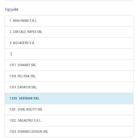
Top judet
1. MINI-FARM S.R.L.
2. GRECALE IMPEX SRL
3. AQUASERV S.A.
1317. IONAMIT SRL
1318. PEL-YNA SRL
1319. DATATUR SRL
1320. GERIDAN SRL
1321. VIVAI BISUTTI SRL
1322. CADASTRU S.R.L.
1323. DINAMIC DESIGN SRL