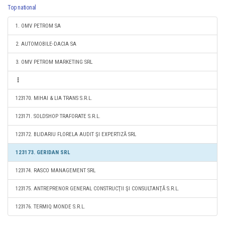
Top national
1. OMV PETROM SA
2. AUTOMOBILE-DACIA SA
3. OMV PETROM MARKETING SRL
123170. MIHAI & LIA TRANS S.R.L.
123171. SOLDSHOP TRAFORATE S.R.L.
123172. BLIDARIU FLORELA AUDIT ŞI EXPERTIZĂ SRL
123173. GERIDAN SRL
123174. RASCO MANAGEMENT SRL
123175. ANTREPRENOR GENERAL CONSTRUCŢII ŞI CONSULTANŢĂ S.R.L.
123176. TERMIQ MONDE S.R.L.