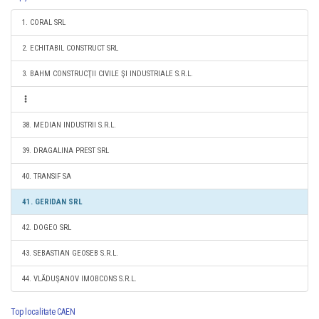
1. CORAL SRL
2. ECHITABIL CONSTRUCT SRL
3. BAHM CONSTRUCŢII CIVILE ŞI INDUSTRIALE S.R.L.
38. MEDIAN INDUSTRII S.R.L.
39. DRAGALINA PREST SRL
40. TRANSIF SA
41. GERIDAN SRL
42. DOGEO SRL
43. SEBASTIAN GEOSEB S.R.L.
44. VLĂDUŞANOV IMOBCONS S.R.L.
Top localitate CAEN