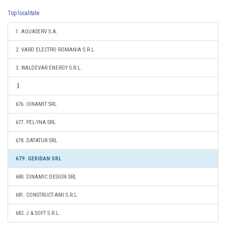
Top localitate
1. AQUASERV S.A.
2. VARD ELECTRO ROMANIA S.R.L.
3. WALDEVAR ENERGY S.R.L.
676. IONAMIT SRL
677. PEL-YNA SRL
678. DATATUR SRL
679. GERIDAN SRL
680. DINAMIC DESIGN SRL
681. CONSTRUCT-AMI S.R.L.
682. J & SOFT S.R.L.