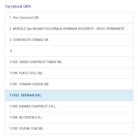
Top national CAEN
1. Porr Construct SRL
2. WEBUILD Spa MILANO SUCURSALA ROMANIA BUCURESTI - SEDIU PERMANENT DESEMNAT
3. CONSTRUCTII ERBASU SA
11929. CASER CONSTRUCT TRANS SRL
11930. PLACO STILL SRL
11931. CONARH DESIGN SRL
11932. GERIDAN SRL
11933. DAMAR CONSTRUCT S.R.L.
11934. M2 SISTEM S.R.L.
11935. FIGERA COM SRL