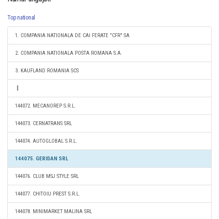
Top national
1. COMPANIA NATIONALA DE CAI FERATE "CFR" SA
2. COMPANIA NATIONALA POSTA ROMANA S.A.
3. KAUFLAND ROMANIA SCS
144072. MECANOREP S.R.L.
144073. CERNATRANS SRL
144074. AUTOGLOBAL S.R.L.
144075. GERIDAN SRL
144076. CLUB MSJ STYLE SRL
144077. CHITOIU PREST S.R.L.
144078. MINIMARKET MALINA SRL