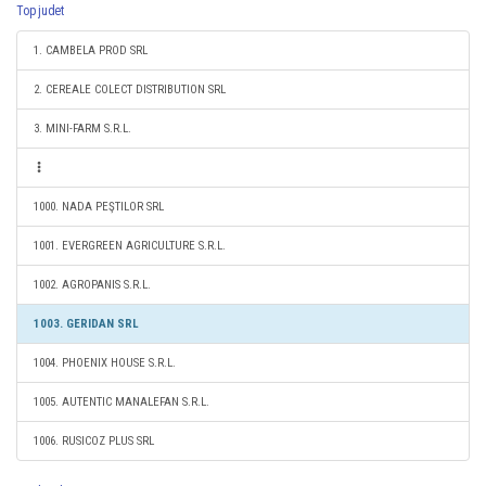
Top judet
1. CAMBELA PROD SRL
2. CEREALE COLECT DISTRIBUTION SRL
3. MINI-FARM S.R.L.
1000. NADA PEŞTILOR SRL
1001. EVERGREEN AGRICULTURE S.R.L.
1002. AGROPANIS S.R.L.
1003. GERIDAN SRL
1004. PHOENIX HOUSE S.R.L.
1005. AUTENTIC MANALEFAN S.R.L.
1006. RUSICOZ PLUS SRL