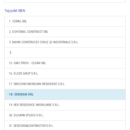
Top judet CAEN
1. CORAL SRL
2. ECHITABIL CONSTRUCT SRL
3. BAHM CONSTRUCŢII CIVILE ŞI INDUSTRIALE S.R.L.
15. GMC PROFI - CLEAN SRL
16. ELCOS GRUP S.R.L.
17. IMOCONS MERIDIAN RESIDENCE S.R.L.
18. GERIDAN SRL
19. REX RESIDENCE IMOBILIARE S.R.L.
20. DUCAPA STUDIO S.R.L.
21. SERCONS&CONTRACTOR S.R.L.