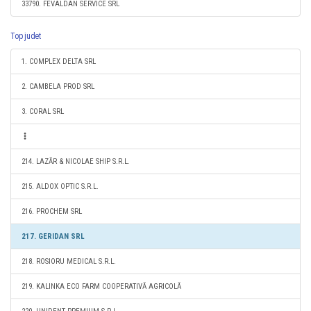
33790. FEVALDAN SERVICE SRL
Top judet
1. COMPLEX DELTA SRL
2. CAMBELA PROD SRL
3. CORAL SRL
214. LAZĂR & NICOLAE SHIP S.R.L.
215. ALDOX OPTIC S.R.L.
216. PROCHEM SRL
217. GERIDAN SRL
218. ROSIORU MEDICAL S.R.L.
219. KALINKA ECO FARM COOPERATIVĂ AGRICOLĂ