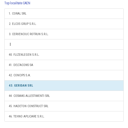
Top localitate CAEN
1. CORAL SRL
2. ELCOS GRUP S.R.L.
3. CERVENCIUC ROTRUN S.R.L.
40. FLIZENLEGEN S.R.L.
41. DELTACONS SA
42. CONCIPS S.A.
43. GERIDAN SRL
44. COSMAS ALLESTIMENTI SRL
45. HADETON CONSTRUCT SRL
46. TEHNO APLICARE S.R.L.