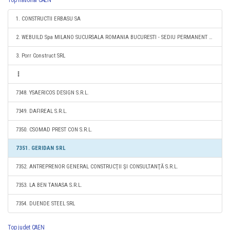
Top national CAEN
1. CONSTRUCTII ERBASU SA
2. WEBUILD Spa MILANO SUCURSALA ROMANIA BUCURESTI - SEDIU PERMANENT DESEMNAT
3. Porr Construct SRL
7348. YSAERICOS DESIGN S.R.L.
7349. DAFIREAL S.R.L.
7350. CSOMAD PREST CON S.R.L.
7351. GERIDAN SRL
7352. ANTREPRENOR GENERAL CONSTRUCŢII ŞI CONSULTANŢĂ S.R.L.
7353. LA BEN TANASA S.R.L.
7354. DUENDE STEEL SRL
Top judet CAEN