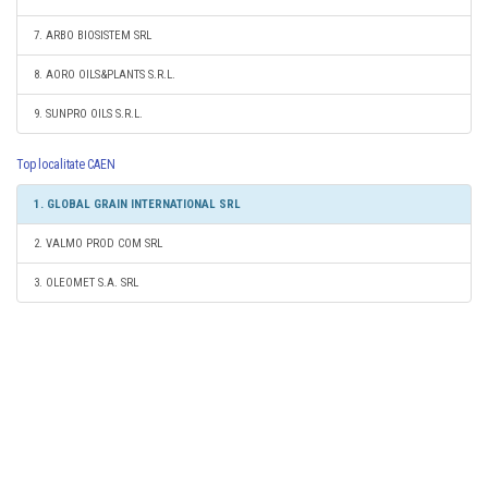
7. ARBO BIOSISTEM SRL
8. AORO OILS&PLANTS S.R.L.
9. SUNPRO OILS S.R.L.
Top localitate CAEN
1. GLOBAL GRAIN INTERNATIONAL SRL
2. VALMO PROD COM SRL
3. OLEOMET S.A. SRL