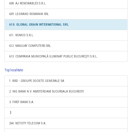
608. AJ RENEWABLES S.R.L.
609. LEGRAND ROMANIA SRL
610. GLOBAL GRAIN INTERNATIONAL SRL
611. ROMCO S.R.L.
612. MAGUAY COMPUTERS SRL
613. COMPANIA MUNICIPALĂ ILUMINAT PUBLIC BUCUREŞTI S.R.L.
Top localitate
1. BRD - GROUPE SOCIETE GENERALE SA
2. ING BANK N.V. AMSTERDAM SUCURSALA BUCURESTI
3. FIRST BANK S.A.
264. NETCITY TELECOM S.A.