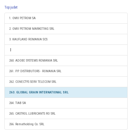
Top judet
1. OMV PETROM SA
2. OMV PETROM MARKETING SRL
3. KAUFLAND ROMANIA SCS
260. ADOBE SYSTEMS ROMANIA SRL
261. P.P. DISTRIBUTORS - ROMANIA SRL
262. CONECTYS SERV TELECOM SRL
263. GLOBAL GRAIN INTERNATIONAL SRL
264. TIAB SA
265. CASTROL LUBRICANTS RO SRL
266. Rematholding Co. SRL