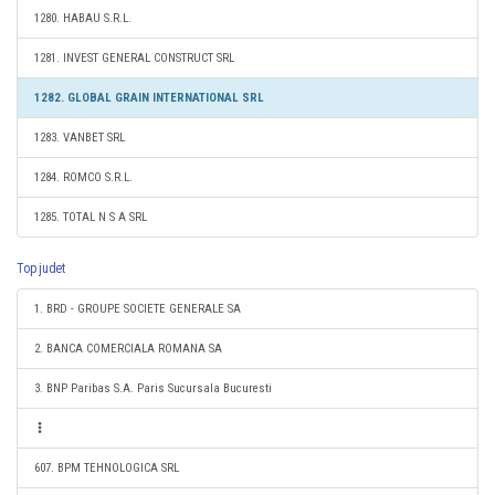
1280. HABAU S.R.L.
1281. INVEST GENERAL CONSTRUCT SRL
1282. GLOBAL GRAIN INTERNATIONAL SRL
1283. VANBET SRL
1284. ROMCO S.R.L.
1285. TOTAL N S A SRL
Top judet
1. BRD - GROUPE SOCIETE GENERALE SA
2. BANCA COMERCIALA ROMANA SA
3. BNP Paribas S.A. Paris Sucursala Bucuresti
607. BPM TEHNOLOGICA SRL