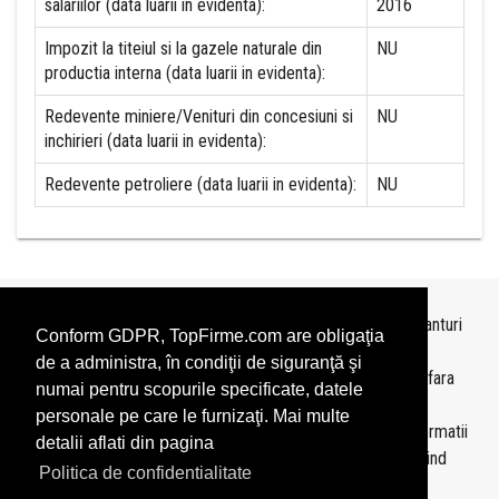
salariilor (data luarii in evidenta):
2016
Impozit la titeiul si la gazele naturale din
NU
productia interna (data luarii in evidenta):
Redevente miniere/Venituri din concesiuni si
NU
inchirieri (data luarii in evidenta):
Redevente petroliere (data luarii in evidenta):
NU
Topurile sunt realizate de
TopFirme
pe baza ultimelor bilanturi
Conform GDPR, TopFirme.com are obligaţia
depuse si au scop informativ.
de a administra, în condiţii de siguranţă şi
Este interzisa folosirea topurilor fara acordul TopFirme si fara
numai pentru scopurile specificate, datele
precizarea sursei.
personale pe care le furnizaţi. Mai multe
Daca doriti sa achizitionati
topuri personalizate
sau informatii
detalii aflati din pagina
despre agentii economici va rugam sa ne contactati folosind
Politica de confidentialitate
sectiunea
Contact