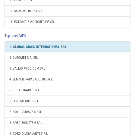
9. SOLOVERDE SRL
10. SARAPAC IMPEX SRL
11. EXTRACTIE AGRICULTURĂ SRL
Top judet CAEN
1. GLOBAL GRAIN INTERNATIONAL SRL
2. OLEOMET S.A. SRL
3. VALMO PROD COM SRL
4. SEMNUL PAPAGALULUI S.R.L.
5. BIOLEI TRADE S.R.L.
6. SUNPRO OILS S.R.L.
7. HOIL - ZURAZEIS SRL
8. ARBO BIOSISTEM SRL
9. AORO OILS&PLANTS S.R.L.