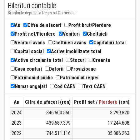
Bilanturi contabile
Bilanturile depuse la Registrul Comertului
An
Cifra de afaceri
Profit brut/Pierdere
Profit net/Pierdere
Venituri
Cheltuieli
Venituri avans
Cheltuieli avans
Capitaluri total
Capital social
Active imobilizate total
Active circulante total
Stocuri
Creante
Casa conturi
Datorii
Provizioane
Patrimoniul public
Patrimoniul regiei
Numar angajati
Cod CAEN
Text CAEN
An
Cifra de afaceri (ron)
Profit net /
Pierdere
(ron)
Ven
2024
346.600.560
3.799.820
3
2023
439.587.379
17.244.608
5
2022
744.511.116
35.386.263
7