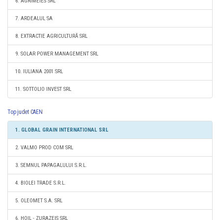
6. AGRIMEIES SRL
7. ARDEALUL SA
8. EXTRACTIE AGRICULTURĂ SRL
9. SOLAR POWER MANAGEMENT SRL
10. IULIANA 2001 SRL
11. SOTTOLIO INVEST SRL
Top judet CAEN
1. GLOBAL GRAIN INTERNATIONAL SRL
2. VALMO PROD COM SRL
3. SEMNUL PAPAGALULUI S.R.L.
4. BIOLEI TRADE S.R.L.
5. OLEOMET S.A. SRL
6. HOIL - ZURAZEIS SRL