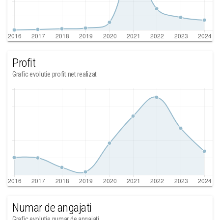
Profit
Grafic evolutie profit net realizat
Numar de angajati
Grafic evolutie numar de angajati