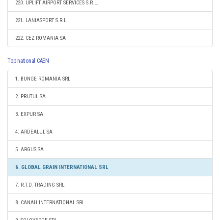
220. UPLIFT AIRPORT SERVICES S.R.L.
221. LANIASPORT S.R.L.
222. CEZ ROMANIA SA
Top national CAEN
1. BUNGE ROMANIA SRL
2. PRUTUL SA
3. EXPUR SA
4. ARDEALUL SA
5. ARGUS SA
6. GLOBAL GRAIN INTERNATIONAL SRL
7. R.T.D. TRADING SRL
8. CANAH INTERNATIONAL SRL