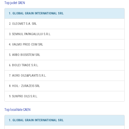
Top judet CAEN
1. GLOBAL GRAIN INTERNATIONAL SRL
2. OLEOMET S.A. SRL
3. SEMNUL PAPAGALULUI S.R.L.
4. VALMO PROD COM SRL
5. ARBO BIOSISTEM SRL
6. BIOLEI TRADE S.R.L.
7. AORO OILS&PLANTS S.R.L.
8. HOIL - ZURAZEIS SRL
9. SUNPRO OILS S.R.L.
Top localitate CAEN
1. GLOBAL GRAIN INTERNATIONAL SRL