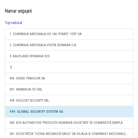
Numar angajati
Top national
1. COMPANIA NATIONALA DE CAI FERATE "CFR" SA
2. COMPANIA NATIONALA POSTA ROMANA S.A.
3. KAUFLAND ROMANIA SCS
496. HIDRO PRAHOVA SA
497. FARMACIA TEI SRL
498. VIGILENT SECURITY SRL
499. GLOBAL SECURITY SISTEM SA
500. BOS AUTOMOTIVE PRODUCTS ROMANIA SOCIETATE ÎN COMANDITĂ SIMPLĂ
501. SOCIETATEA "UZINA MECANICĂ SADU" SA FILIALA A COMPANIEI NAŢIONALE "ROMARM" S.A.