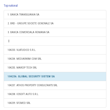
Top national
1. BANCA TRANSILVANIA SA
2. BRD - GROUPE SOCIETE GENERALE SA
3. BANCA COMERCIALA ROMANA SA
104233. VLATUDICO S.R.L.
104234. MEDIAFARM COM SRL
104235. MARCIP TECH SRL
104236. GLOBAL SECURITY SISTEM SA
104237. ATHOS PROPERTY CONSULTANTS SRL
104238. ICISOFT AUTO S.R.L.
104239. SFCMED SRL