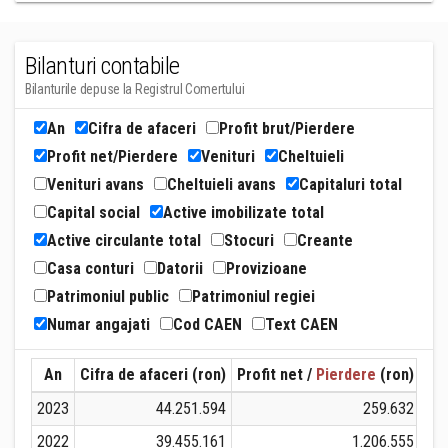
Bilanturi contabile
Bilanturile depuse la Registrul Comertului
An
Cifra de afaceri
Profit brut/Pierdere
Profit net/Pierdere
Venituri
Cheltuieli
Venituri avans
Cheltuieli avans
Capitaluri total
Capital social
Active imobilizate total
Active circulante total
Stocuri
Creante
Casa conturi
Datorii
Provizioane
Patrimoniul public
Patrimoniul regiei
Numar angajati
Cod CAEN
Text CAEN
An
Cifra de afaceri (ron)
Profit net /
Pierdere
(ron)
Ven
2023
44.251.594
259.632
2022
39.455.161
1.206.555