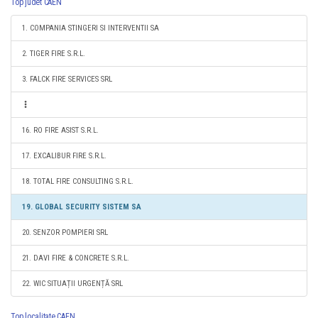
Top judet CAEN
1. COMPANIA STINGERI SI INTERVENTII SA
2. TIGER FIRE S.R.L.
3. FALCK FIRE SERVICES SRL
16. RO FIRE ASIST S.R.L.
17. EXCALIBUR FIRE S.R.L.
18. TOTAL FIRE CONSULTING S.R.L.
19. GLOBAL SECURITY SISTEM SA
20. SENZOR POMPIERI SRL
21. DAVI FIRE & CONCRETE S.R.L.
22. WIC SITUAȚII URGENȚĂ SRL
Top localitate CAEN