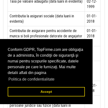
Taxa pe valoare adaugata (data luarii in evidenta)
02-12-
1999
Contributia la asigurari sociale (data luarii in
01-01-
evidenta)
2018
Contributia de asigurare pentru accidente de
01-01-
munca si boli profesionale datorate de angajator
2018
(data luarii in evidenta):
Conform GDPR, TopFirme.com are obligaţia
Contributia de asigurari pentru somaj (data luarii
de a administra, în condiţii de siguranţă şi
in evidenta):
numai pentru scopurile specificate, datele
Contributia angajatorilor pentru Fondul de
personale pe care le furnizaţi. Mai multe
garantare pentru plata creantelor sociale (data
detalii aflati din pagina
luarii in evidenta):
Politica de confidentialitate
Contributia pentru asigurari de sanatate (data
01-01-
luarii in evidenta):
2018
Accept
Contributii pentru concedii si indemnizatii de la
persoane juridice sau fizice (data luarii in