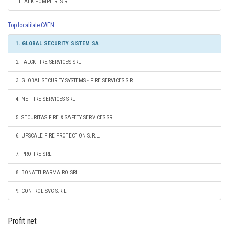
11. AEK POMPIERI S.R.L.
Top localitate CAEN
1. GLOBAL SECURITY SISTEM SA
2. FALCK FIRE SERVICES SRL
3. GLOBAL SECURITY SYSTEMS - FIRE SERVICES S.R.L.
4. NEI FIRE SERVICES SRL
5. SECURITAS FIRE & SAFETY SERVICES SRL
6. UPSCALE FIRE PROTECTION S.R.L.
7. PROFIRE SRL
8. BONATTI PARMA RO SRL
9. CONTROL SVC S.R.L.
Profit net