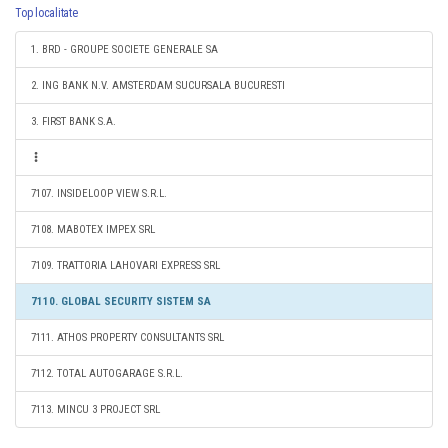
Top localitate
1. BRD - GROUPE SOCIETE GENERALE SA
2. ING BANK N.V. AMSTERDAM SUCURSALA BUCURESTI
3. FIRST BANK S.A.
7107. INSIDELOOP VIEW S.R.L.
7108. MABOTEX IMPEX SRL
7109. TRATTORIA LAHOVARI EXPRESS SRL
7110. GLOBAL SECURITY SISTEM SA
7111. ATHOS PROPERTY CONSULTANTS SRL
7112. TOTAL AUTOGARAGE S.R.L.
7113. MINCU 3 PROJECT SRL