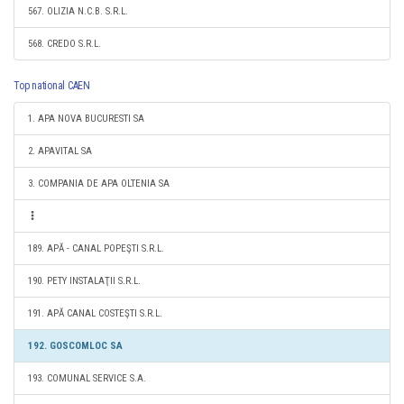
567. OLIZIA N.C.B. S.R.L.
568. CREDO S.R.L.
Top national CAEN
1. APA NOVA BUCURESTI SA
2. APAVITAL SA
3. COMPANIA DE APA OLTENIA SA
189. APĂ - CANAL POPEŞTI S.R.L.
190. PETY INSTALAŢII S.R.L.
191. APĂ CANAL COSTEŞTI S.R.L.
192. GOSCOMLOC SA
193. COMUNAL SERVICE S.A.