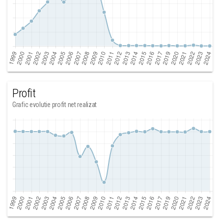
Profit
Grafic evolutie profit net realizat