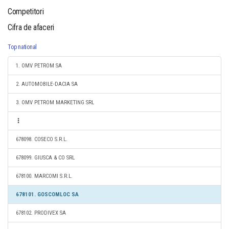
Competitori
Cifra de afaceri
Top national
1. OMV PETROM SA
2. AUTOMOBILE-DACIA SA
3. OMV PETROM MARKETING SRL
678098. COSECO S.R.L.
678099. GIUSCA & CO SRL
678100. MARCOMI S.R.L.
678101. GOSCOMLOC SA
678102. PRODIVEX SA