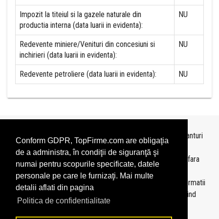
Impozit la titeiul si la gazele naturale din
NU
productia interna (data luarii in evidenta):
Redevente miniere/Venituri din concesiuni si
NU
inchirieri (data luarii in evidenta):
Redevente petroliere (data luarii in evidenta):
NU
Topurile sunt realizate de
TopFirme
pe baza ultimelor bilanturi
Conform GDPR, TopFirme.com are obligaţia
depuse si au scop informativ.
de a administra, în condiţii de siguranţă şi
Este interzisa folosirea topurilor fara acordul TopFirme si fara
numai pentru scopurile specificate, datele
precizarea sursei.
personale pe care le furnizaţi. Mai multe
Daca doriti sa achizitionati
topuri personalizate
sau informatii
detalii aflati din pagina
despre agentii economici va rugam sa ne contactati folosind
Politica de confidentialitate
sectiunea
Contact