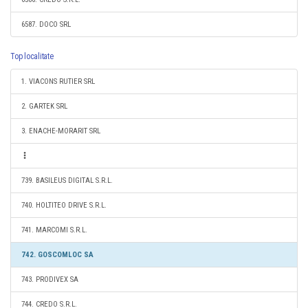
6587. DOCO SRL
Top localitate
1. VIACONS RUTIER SRL
2. GARTEK SRL
3. ENACHE-MORARIT SRL
739. BASILEUS DIGITAL S.R.L.
740. HOLTITEO DRIVE S.R.L.
741. MARCOMI S.R.L.
742. GOSCOMLOC SA
743. PRODIVEX SA
744. CREDO S.R.L.