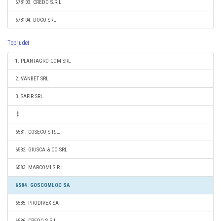
678103. CREDO S.R.L.
678104. DOCO SRL
Top judet
1. PLANTAGRO-COM SRL
2. VANBET SRL
3. SAFIR SRL
6581. COSECO S.R.L.
6582. GIUSCA & CO SRL
6583. MARCOMI S.R.L.
6584. GOSCOMLOC SA
6585. PRODIVEX SA
6586. CREDO S.R.L.