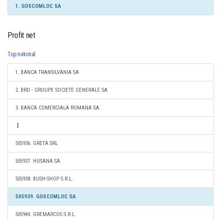
1. GOSCOMLOC SA
Profit net
Top national
1. BANCA TRANSILVANIA SA
2. BRD - GROUPE SOCIETE GENERALE SA
3. BANCA COMERCIALA ROMANA SA
505936. GRETA SRL
505937. HUSANA SA
505938. BUSH-SHOP S.R.L.
505939. GOSCOMLOC SA
505940. GREMARCOS S.R.L.