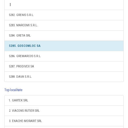
5282. GRENIS S.R.L.
5283. MARCOMI S.R.L.
5284. GRETA SRL
5285. GOSCOMLOC SA
5286. GREMARCOS S.R.L.
5287. PRODIVEX SA
5288. DAVA S.R.L.
Top localitate
1. GARTEK SRL
2. VIACONS RUTIER SRL
3. ENACHE-MORARIT SRL