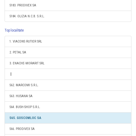
5183. PRODIVEX SA
5184. OLIZIA N.C.B. S.R.L.
Top localitate
1. VIACONS RUTIER SRL
2. PETAL SA
3. ENACHE-MORARIT SRL
562. MARCOMI S.R.L.
563. HUSANA SA
564. BUSH-SHOP S.R.L.
565. GOSCOMLOC SA
566. PRODIVEX SA