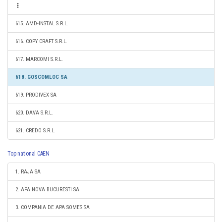
615. AMD-INSTAL S.R.L.
616. COPY CRAFT S.R.L.
617. MARCOMI S.R.L.
618. GOSCOMLOC SA
619. PRODIVEX SA
620. DAVA S.R.L.
621. CREDO S.R.L.
Top national CAEN
1. RAJA SA
2. APA NOVA BUCURESTI SA
3. COMPANIA DE APA SOMES SA