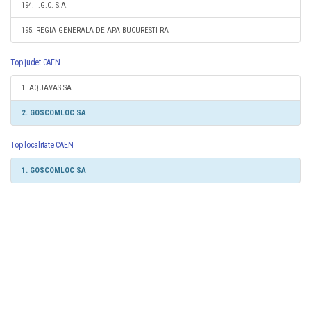
194. I.G.O. S.A.
195. REGIA GENERALA DE APA BUCURESTI RA
Top judet CAEN
1. AQUAVAS SA
2. GOSCOMLOC SA
Top localitate CAEN
1. GOSCOMLOC SA