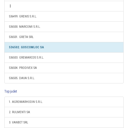
536499. GRENIS S.R.L.
536500. MARCOMI S.R.L.
536501. GRETA SRL
536502. GOSCOMLOC SA
536503. GREMARCOS S.R.L.
536504. PRODIVEX SA
536505. DAVA S.R.L.
Top judet
1. AGROMARHODIN S.R.L.
2. RULMENTI SA
3. VANBET SRL