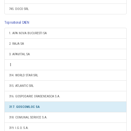
745. DOCO SRL
Top national CAEN
1. APA NOVA BUCURESTI SA
2. RAJA SA
3. APAVITAL SA
314. WORLD STAR SRL
315. ATLANTIC SRL
316. GOSPODARIE ORASENEASCA S.A.
317. GOSCOMLOC SA
318. COMUNAL SERVICE S.A.
319. I.G.O. S.A.