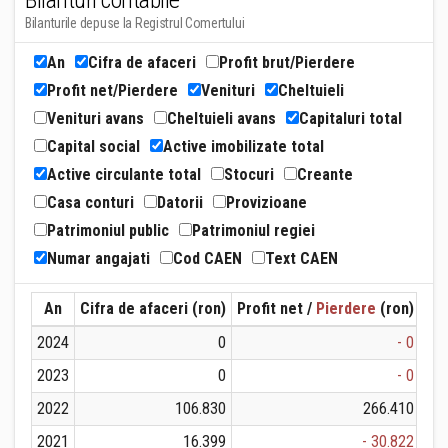
Bilanturi contabile
Bilanturile depuse la Registrul Comertului
An
Cifra de afaceri
Profit brut/Pierdere
Profit net/Pierdere
Venituri
Cheltuieli
Venituri avans
Cheltuieli avans
Capitaluri total
Capital social
Active imobilizate total
Active circulante total
Stocuri
Creante
Casa conturi
Datorii
Provizioane
Patrimoniul public
Patrimoniul regiei
Numar angajati
Cod CAEN
Text CAEN
An
Cifra de afaceri (ron)
Profit net /
Pierdere
(ron)
Ven
2024
0
- 0
2023
0
- 0
2022
106.830
266.410
2021
16.399
- 30.822