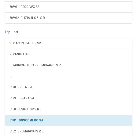
505941. PRODIVEX SA
505942. OLIZIA N.C.B. S.R.L.
Top judet
1. VIACONS RUTIER SRL
2. VANBET SRL
3. FABRICA DE CARNE MORANDI S.R.L.
5178. GRETA SRL
5179. HUSANA SA
5180. BUSH-SHOP S.R.L.
5181. GOSCOMLOC SA
5182. GREMARCOS S.R.L.