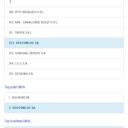
309. PETY INSTALAŢII S.R.L.
310. APA - CANALIZARE BUEŞTI S.R.L.
311. TROPIX S.R.L.
312. GOSCOMLOC SA
313. COMUNAL SERVICE S.A.
314. I.G.O. S.A.
315. DETACAN S.A.
Top judet CAEN
1. AQUAVAS SA
2. GOSCOMLOC SA
Top localitate CAEN