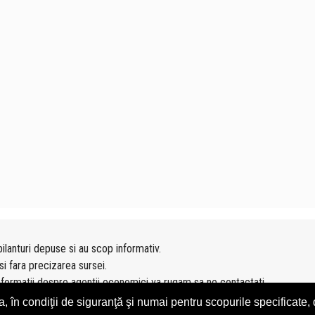
ilanturi depuse si au scop informativ.
si fara precizarea sursei.
nformatii despre agentii economici va rugam sa ne contactati
n condiţii de siguranţă şi numai pentru scopurile specificate, d