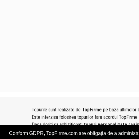
Topurile sunt realizate de
TopFirme
pe baza ultimelor b
Este interzisa folosirea topurilor fara acordul TopFirme 
Daca doriti sa achizitionati
topuri personalizate
sau i
folosind sectiunea
Contact
Conform GDPR, TopFirme.com are obligaţia de a administra, î