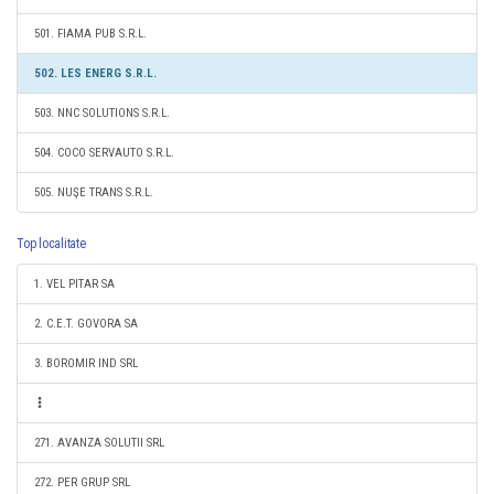
501. FIAMA PUB S.R.L.
502. LES ENERG S.R.L.
503. NNC SOLUTIONS S.R.L.
504. COCO SERVAUTO S.R.L.
505. NUŞE TRANS S.R.L.
Top localitate
1. VEL PITAR SA
2. C.E.T. GOVORA SA
3. BOROMIR IND SRL
271. AVANZA SOLUTII SRL
272. PER GRUP SRL