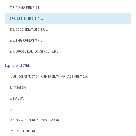
273. FIAMA PUB S.R.L.
274. LES ENERG S.R.L.
275. COCO SERVAUTO S.R.L.
276. TMG CONECT S.R.L.
277. DOCRIS EDIL CONSTRUCT S.R.L.
Top national CAEN
1. UTI CONSTRUCTION AND FACILITY MANAGEMENT S.A.
2. IMSAT SA
3. TIAB SA
590. G.F.A. SECURITATE SYSTEMS SRL
591. FYLL TIME SRL