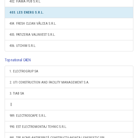
402. FIAMA PUB S.R.L.
403. LES ENERG S.R.L.
404. FRESH CLEAN VÂLCEA S.R.L.
405. PATIZERIA VALINVEST S.R.L.
406. UTCHIM S.R.L.
Top national CAEN
1. ELECTROGRUP SA
2. UTI CONSTRUCTION AND FACILITY MANAGEMENT S.A.
3. TIAB SA
989. ELECTROSCAPE S.R.L.
990. EST ELECTROMONTAJ TEHNIC S.R.L.
991. TPS ACME-ANTREPRIZĂ CONSTRUCŢII-MONTAJ ENERGETIC SRL