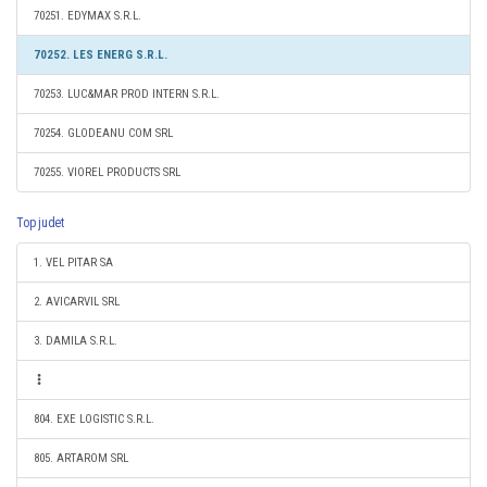
70251. EDYMAX S.R.L.
70252. LES ENERG S.R.L.
70253. LUC&MAR PROD INTERN S.R.L.
70254. GLODEANU COM SRL
70255. VIOREL PRODUCTS SRL
Top judet
1. VEL PITAR SA
2. AVICARVIL SRL
3. DAMILA S.R.L.
804. EXE LOGISTIC S.R.L.
805. ARTAROM SRL