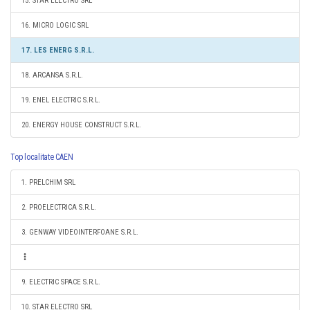
15. STAR ELECTRO SRL
16. MICRO LOGIC SRL
17. LES ENERG S.R.L.
18. ARCANSA S.R.L.
19. ENEL ELECTRIC S.R.L.
20. ENERGY HOUSE CONSTRUCT S.R.L.
Top localitate CAEN
1. PRELCHIM SRL
2. PROELECTRICA S.R.L.
3. GENWAY VIDEOINTERFOANE S.R.L.
9. ELECTRIC SPACE S.R.L.
10. STAR ELECTRO SRL