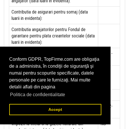
angajator (data luarii in evidenta):
Contributia de asigurari pentru somaj (data
luarii in evidenta):
Contributia angajatorilor pentru Fondul de
garantare pentru plata creantelor sociale (data
luarii in evidenta):
Contributia pentru asigurari de sanatate (data
01-01-
Conform GDPR, TopFirme.com are obligaţia
luarii in evidenta):
2018
de a administra, în condiţii de siguranţă şi
Contributii pentru concedii si indemnizatii de la
numai pentru scopurile specificate, datele
persoane juridice sau fizice (data luarii in
personale pe care le furnizaţi. Mai multe
evidenta):
detalii aflati din pagina
Taxa jocuri de noroc (data luarii in evidenta):
NU
Politica de confidentialitate
Impozit pe veniturile din salarii si asimilate
06-12-
Accept
salariilor (data luarii in evidenta):
2012
Impozit la titeiul si la gazele naturale din
NU