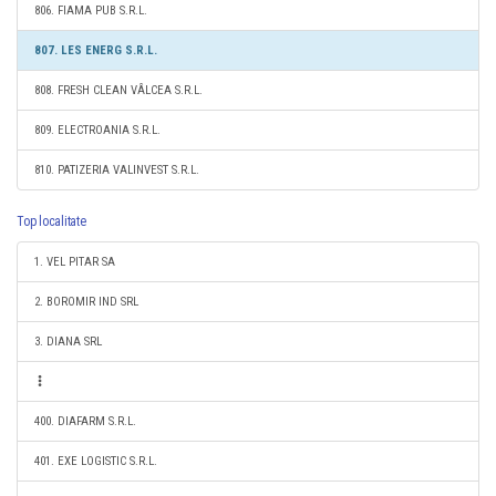
806. FIAMA PUB S.R.L.
807. LES ENERG S.R.L.
808. FRESH CLEAN VÂLCEA S.R.L.
809. ELECTROANIA S.R.L.
810. PATIZERIA VALINVEST S.R.L.
Top localitate
1. VEL PITAR SA
2. BOROMIR IND SRL
3. DIANA SRL
400. DIAFARM S.R.L.
401. EXE LOGISTIC S.R.L.