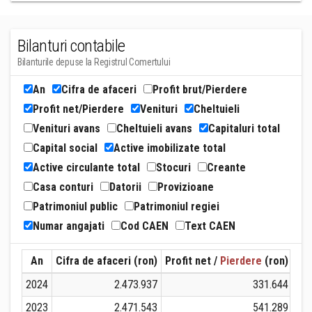
Bilanturi contabile
Bilanturile depuse la Registrul Comertului
An
Cifra de afaceri
Profit brut/Pierdere
Profit net/Pierdere
Venituri
Cheltuieli
Venituri avans
Cheltuieli avans
Capitaluri total
Capital social
Active imobilizate total
Active circulante total
Stocuri
Creante
Casa conturi
Datorii
Provizioane
Patrimoniul public
Patrimoniul regiei
Numar angajati
Cod CAEN
Text CAEN
An
Cifra de afaceri (ron)
Profit net /
Pierdere
(ron)
Ven
2024
2.473.937
331.644
2023
2.471.543
541.289