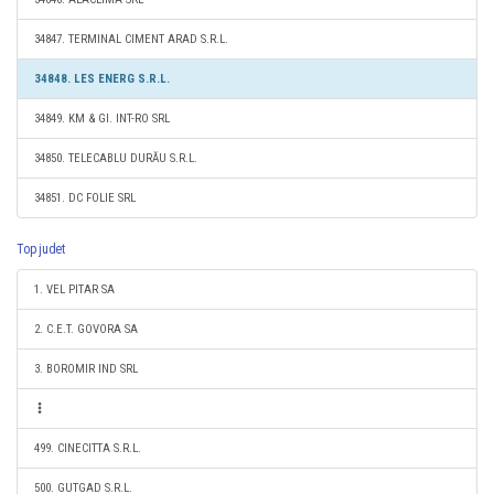
34847. TERMINAL CIMENT ARAD S.R.L.
34848. LES ENERG S.R.L.
34849. KM & GI. INT-RO SRL
34850. TELECABLU DURĂU S.R.L.
34851. DC FOLIE SRL
Top judet
1. VEL PITAR SA
2. C.E.T. GOVORA SA
3. BOROMIR IND SRL
499. CINECITTA S.R.L.
500. GUTGAD S.R.L.