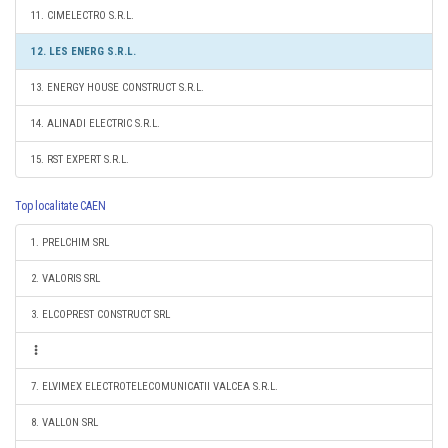
11. CIMELECTRO S.R.L.
12. LES ENERG S.R.L.
13. ENERGY HOUSE CONSTRUCT S.R.L.
14. ALINADI ELECTRIC S.R.L.
15. RST EXPERT S.R.L.
Top localitate CAEN
1. PRELCHIM SRL
2. VALORIS SRL
3. ELCOPREST CONSTRUCT SRL
7. ELVIMEX ELECTROTELECOMUNICATII VALCEA S.R.L.
8. VALLON SRL