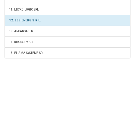
11. MICRO LOGIC SRL
12. LES ENERG S.R.L.
13. ARCANSA S.R.L.
14. BIROCOPY SRL
15. EL-AMA SYSTEMS SRL