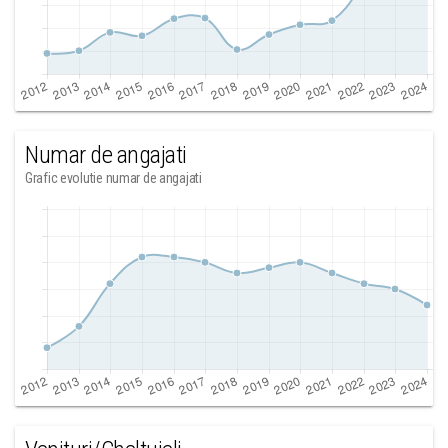
Numar de angajati
Grafic evolutie numar de angajati