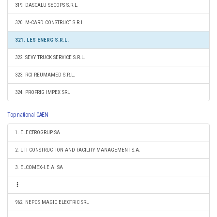
319. DASCALU SECOPS S.R.L.
320. M-CARD CONSTRUCT S.R.L.
321. LES ENERG S.R.L.
322. SEVY TRUCK SERVICE S.R.L.
323. RCI REUMAMED S.R.L.
324. PROFRIG IMPEX SRL
Top national CAEN
1. ELECTROGRUP SA
2. UTI CONSTRUCTION AND FACILITY MANAGEMENT S.A.
3. ELCOMEX-I.E.A. SA
962. NEPOS MAGIC ELECTRIC SRL