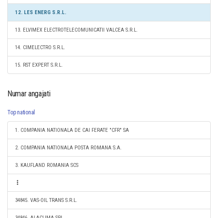
12. LES ENERG S.R.L.
13. ELVIMEX ELECTROTELECOMUNICATII VALCEA S.R.L.
14. CIMELECTRO S.R.L.
15. RST EXPERT S.R.L.
Numar angajati
Top national
1. COMPANIA NATIONALA DE CAI FERATE "CFR" SA
2. COMPANIA NATIONALA POSTA ROMANA S.A.
3. KAUFLAND ROMANIA SCS
34845. VAS-OIL TRANS S.R.L.
34846. ALACLIMA SRL