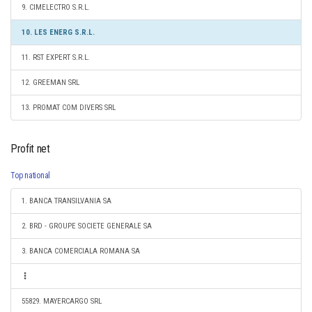
9. CIMELECTRO S.R.L.
10. LES ENERG S.R.L.
11. RST EXPERT S.R.L.
12. GREEMAN SRL
13. PROMAT COM DIVERS SRL
Profit net
Top national
1. BANCA TRANSILVANIA SA
2. BRD - GROUPE SOCIETE GENERALE SA
3. BANCA COMERCIALA ROMANA SA
55829. MAYERCARGO SRL