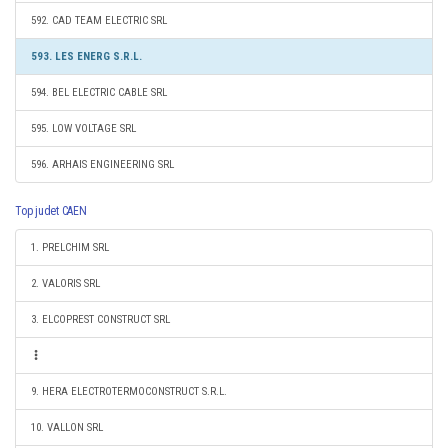
592. CAD TEAM ELECTRIC SRL
593. LES ENERG S.R.L.
594. BEL ELECTRIC CABLE SRL
595. LOW VOLTAGE SRL
596. ARHAIS ENGINEERING SRL
Top judet CAEN
1. PRELCHIM SRL
2. VALORIS SRL
3. ELCOPREST CONSTRUCT SRL
9. HERA ELECTROTERMOCONSTRUCT S.R.L.
10. VALLON SRL