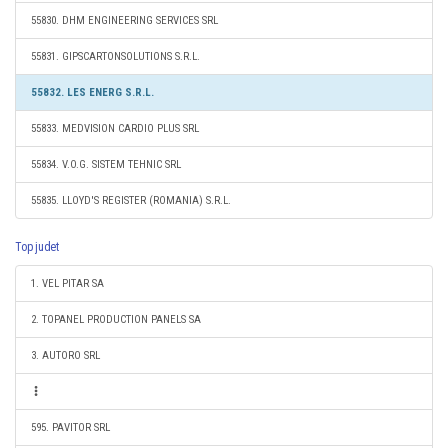
55830. DHM ENGINEERING SERVICES SRL
55831. GIPSCARTONSOLUTIONS S.R.L.
55832. LES ENERG S.R.L.
55833. MEDVISION CARDIO PLUS SRL
55834. V.O.G. SISTEM TEHNIC SRL
55835. LLOYD'S REGISTER (ROMANIA) S.R.L.
Top judet
1. VEL PITAR SA
2. TOPANEL PRODUCTION PANELS SA
3. AUTORO SRL
595. PAVITOR SRL