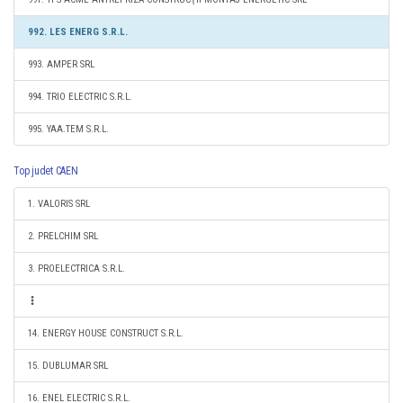
992. LES ENERG S.R.L.
993. AMPER SRL
994. TRIO ELECTRIC S.R.L.
995. YAA.TEM S.R.L.
Top judet CAEN
1. VALORIS SRL
2. PRELCHIM SRL
3. PROELECTRICA S.R.L.
14. ENERGY HOUSE CONSTRUCT S.R.L.
15. DUBLUMAR SRL
16. ENEL ELECTRIC S.R.L.