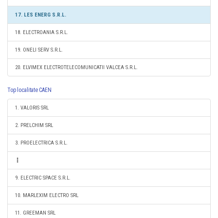
17. LES ENERG S.R.L.
18. ELECTROANIA S.R.L.
19. ONELI SERV S.R.L.
20. ELVIMEX ELECTROTELECOMUNICATII VALCEA S.R.L.
Top localitate CAEN
1. VALORIS SRL
2. PRELCHIM SRL
3. PROELECTRICA S.R.L.
9. ELECTRIC SPACE S.R.L.
10. MARLEXIM ELECTRO SRL
11. GREEMAN SRL