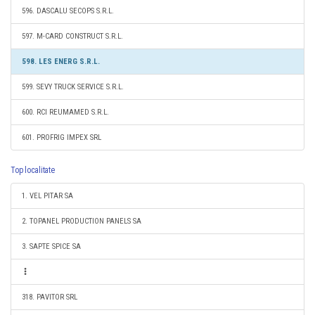
596. DASCALU SECOPS S.R.L.
597. M-CARD CONSTRUCT S.R.L.
598. LES ENERG S.R.L.
599. SEVY TRUCK SERVICE S.R.L.
600. RCI REUMAMED S.R.L.
601. PROFRIG IMPEX SRL
Top localitate
1. VEL PITAR SA
2. TOPANEL PRODUCTION PANELS SA
3. SAPTE SPICE SA
318. PAVITOR SRL