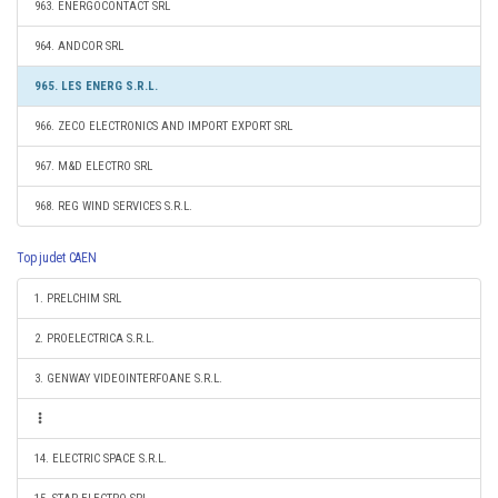
963. ENERGOCONTACT SRL
964. ANDCOR SRL
965. LES ENERG S.R.L.
966. ZECO ELECTRONICS AND IMPORT EXPORT SRL
967. M&D ELECTRO SRL
968. REG WIND SERVICES S.R.L.
Top judet CAEN
1. PRELCHIM SRL
2. PROELECTRICA S.R.L.
3. GENWAY VIDEOINTERFOANE S.R.L.
14. ELECTRIC SPACE S.R.L.