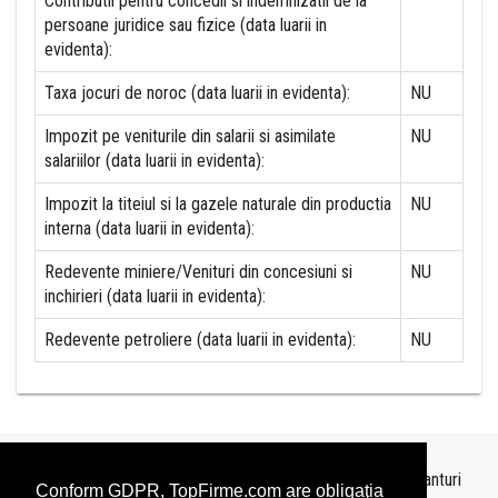
Contributii pentru concedii si indemnizatii de la
persoane juridice sau fizice (data luarii in
evidenta):
Taxa jocuri de noroc (data luarii in evidenta):
NU
Impozit pe veniturile din salarii si asimilate
NU
salariilor (data luarii in evidenta):
Impozit la titeiul si la gazele naturale din productia
NU
interna (data luarii in evidenta):
Redevente miniere/Venituri din concesiuni si
NU
inchirieri (data luarii in evidenta):
Redevente petroliere (data luarii in evidenta):
NU
Topurile sunt realizate de
TopFirme
pe baza ultimelor bilanturi
Conform GDPR, TopFirme.com are obligaţia