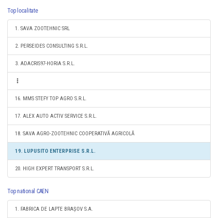
Top localitate
1. SAVA ZOOTEHNIC SRL
2. PERSEIDES CONSULTING S.R.L.
3. ADACRIS97-HORIA S.R.L.
16. MMS STEFY TOP AGRO S.R.L.
17. ALEX AUTO ACTIV SERVICE S.R.L.
18. SAVA AGRO-ZOOTEHNIC COOPERATIVĂ AGRICOLĂ
19. LUPUSITO ENTERPRISE S.R.L.
20. HIGH EXPERT TRANSPORT S.R.L.
Top national CAEN
1. FABRICA DE LAPTE BRAȘOV S.A.