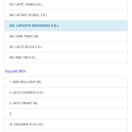
303. LAPTE OHABA S.R.L.
304. LACTATE SECĂŞEL S.R.L.
305. LUPUSITO ENTERPRISE S.R.L.
306. DAMI TRADE SRL
307. LACTO BEUCA S.R.L.
308. PAM 1980 S.R.L.
Top judet CAEN
1. SANY MILK GRUP SRL
2. LACTO-GENIMICO S.R.L.
3. LACTO PANAIT SRL
29. ENAGRAM PLUS S.R.L.