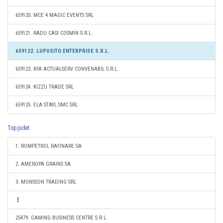
659120. MCE 4 MAGIC EVENTS SRL
659121. RADU CASI COSMIN S.R.L.
659122. LUPUSITO ENTERPRISE S.R.L.
659123. BFA ACTUALSERV CONVENABIL S.R.L.
659124. KIZZU TRADE SRL
659125. ELA STAYL SMC SRL
Top judet
1. ROMPETROL RAFINARE SA
2. AMEROPA GRAINS SA
3. MONSSON TRADING SRL
25479. GAMING BUSINESS CENTRE S.R.L.