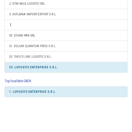
2. DTM MILK LOGISTIC SRL
3. SUFLARIA IMPORT-EXPORT S.R.L.
50. DIONA PAN SRL
51. VOLUM QUANTUM PROD S.R.L.
52. THEO'S LINE LOGISTIC S.R.L.
53. LUPUSITO ENTERPRISE S.R.L.
Top localitate CAEN
1. LUPUSITO ENTERPRISE S.R.L.