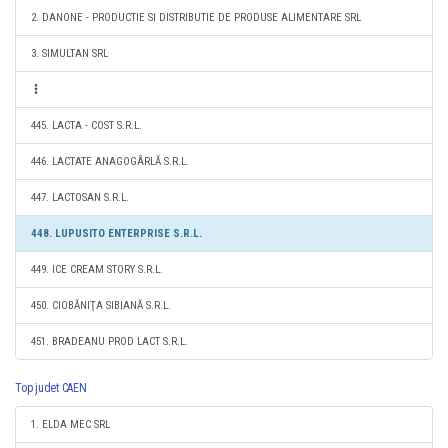
2. DANONE - PRODUCTIE SI DISTRIBUTIE DE PRODUSE ALIMENTARE SRL
3. SIMULTAN SRL
445. LACTA - COST S.R.L.
446. LACTATE ANAGOGÂRLĂ S.R.L.
447. LACTOSAN S.R.L.
448. LUPUSITO ENTERPRISE S.R.L.
449. ICE CREAM STORY S.R.L.
450. CIOBĂNIŢA SIBIANĂ S.R.L.
451. BRADEANU PROD LACT S.R.L.
Top judet CAEN
1. ELDA MEC SRL