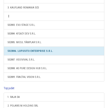
3. KAUFLAND ROMANIA SCS
502883. EVU STAGE S.R.L.
502884. KF26CY DEV S.R.L.
502885. MICUL TÂMPLAR S.R.L.
502886. LUPUSITO ENTERPRISE S.R.L.
502887. VIDOVIVAL S.R.L.
502888. AS PURE DESIGN HUB S.R.L.
502889. FRACTAL VISION S.R.L.
Top judet
1. RAJA SA
2. POLARIS M.HOLDING SRL