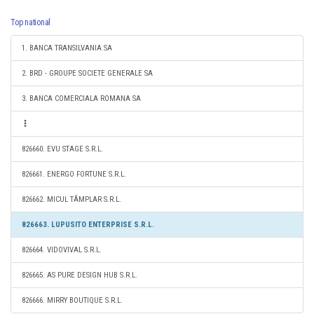
Top national
1. BANCA TRANSILVANIA SA
2. BRD - GROUPE SOCIETE GENERALE SA
3. BANCA COMERCIALA ROMANA SA
826660. EVU STAGE S.R.L.
826661. ENERGO FORTUNE S.R.L.
826662. MICUL TÂMPLAR S.R.L.
826663. LUPUSITO ENTERPRISE S.R.L.
826664. VIDOVIVAL S.R.L.
826665. AS PURE DESIGN HUB S.R.L.
826666. MIRRY BOUTIQUE S.R.L.