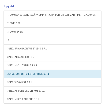
Top judet
1. COMPANIA NAŢIONALĂ "ADMINISTRAŢIA PORTURILOR MARITIME" - S.A.CONSTANŢA
2. EWIND SRL
3. COMVEX SA
32462. BRIANNADRAWS STUDIO S.R.L.
32463. ALIA AGRICOL S.R.L.
32464. MICUL TÂMPLAR S.R.L.
32465. LUPUSITO ENTERPRISE S.R.L.
32466. VIDOVIVAL S.R.L.
32467. AS PURE DESIGN HUB S.R.L.
32468. MIRRY BOUTIQUE S.R.L.