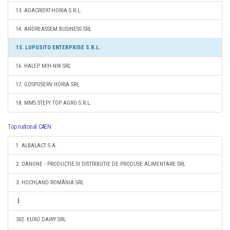
13. ADACRIS97-HORIA S.R.L.
14. ANDREASSEM BUSINESS SRL
15. LUPUSITO ENTERPRISE S.R.L.
16. HALEP MIH-NIK SRL
17. GOSPOSERV HORIA SRL
18. MMS STEFY TOP AGRO S.R.L.
Top national CAEN
1. ALBALACT S.A.
2. DANONE - PRODUCTIE SI DISTRIBUTIE DE PRODUSE ALIMENTARE SRL
3. HOCHLAND ROMÂNIA SRL
302. EURO DAIRY SRL