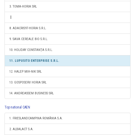
3. TOMA-HORIA SRL
8. ADACRIS97-HORIA S.R.L.
9. SAVA CEREALE BIO S.R.L.
10. HOLIDAY CONSTANȚA S.R.L.
11. LUPUSITO ENTERPRISE S.R.L.
12. HALEP MIH-NIK SRL
13. GOSPOSERV HORIA SRL
14. ANDREASSEM BUSINESS SRL
Top national CAEN
1. FRIESLANDCAMPINA ROMÂNIA S.A.
2. ALBALACT S.A.