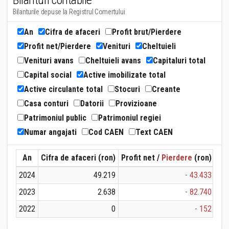
Bilanturi contabile
Bilanturile depuse la Registrul Comertului
An
Cifra de afaceri
Profit brut/Pierdere
Profit net/Pierdere
Venituri
Cheltuieli
Venituri avans
Cheltuieli avans
Capitaluri total
Capital social
Active imobilizate total
Active circulante total
Stocuri
Creante
Casa conturi
Datorii
Provizioane
Patrimoniul public
Patrimoniul regiei
Numar angajati
Cod CAEN
Text CAEN
An
Cifra de afaceri (ron)
Profit net /
Pierdere
(ron)
Ven
2024
49.219
- 43.433
2023
2.638
- 82.740
2022
0
- 152