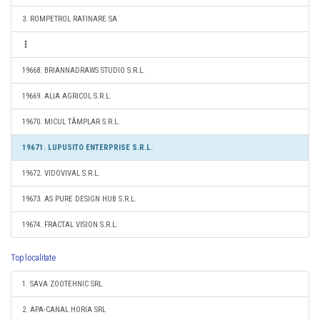
3. ROMPETROL RAFINARE SA
19668. BRIANNADRAWS STUDIO S.R.L.
19669. ALIA AGRICOL S.R.L.
19670. MICUL TÂMPLAR S.R.L.
19671. LUPUSITO ENTERPRISE S.R.L.
19672. VIDOVIVAL S.R.L.
19673. AS PURE DESIGN HUB S.R.L.
19674. FRACTAL VISION S.R.L.
Top localitate
1. SAVA ZOOTEHNIC SRL
2. APA-CANAL HORIA SRL