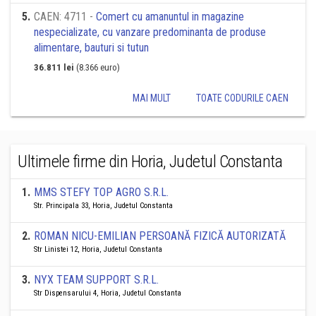
5
.
CAEN: 4711 -
Comert cu amanuntul in magazine
nespecializate, cu vanzare predominanta de produse
alimentare, bauturi si tutun
36.811 lei
(8.366 euro)
MAI MULT
TOATE CODURILE CAEN
Ultimele firme din Horia, Judetul Constanta
1
.
MMS STEFY TOP AGRO S.R.L.
Str. Principala 33, Horia, Judetul Constanta
2
.
ROMAN NICU-EMILIAN PERSOANĂ FIZICĂ AUTORIZATĂ
Str Linistei 12, Horia, Judetul Constanta
3
.
NYX TEAM SUPPORT S.R.L.
Str Dispensarului 4, Horia, Judetul Constanta