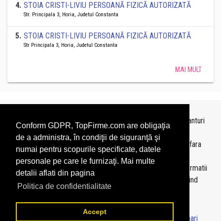
4
.
STOIA CRISTI-LIVIU PERSOANĂ FIZICĂ AUTORIZATĂ
Str. Principala 3, Horia, Judetul Constanta
5
.
STOIA CRISTI-LIVIU PERSOANĂ FIZICĂ AUTORIZATĂ
Str Principala 3, Horia, Judetul Constanta
MAI MULT
Topurile sunt realizate de
TopFirme
pe baza ultimelor bilanturi
Conform GDPR, TopFirme.com are obligaţia
depuse si au scop informativ.
de a administra, în condiţii de siguranţă şi
Este interzisa folosirea topurilor fara acordul TopFirme si fara
numai pentru scopurile specificate, datele
precizarea sursei.
personale pe care le furnizaţi. Mai multe
Daca doriti sa achizitionati
topuri personalizate
sau informatii
detalii aflati din pagina
despre agentii economici va rugam sa ne contactati folosind
Politica de confidentialitate
sectiunea
Contact
Accept
© 2026 - TopFirme -
Termeni si conditii
-
Contact
-
Intrebari