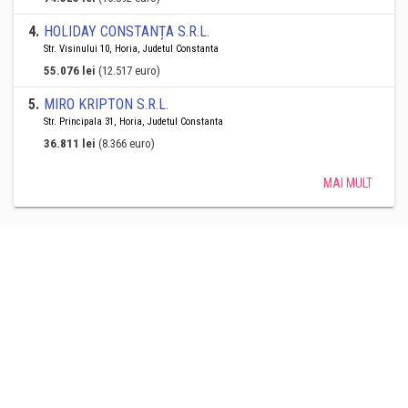
4
.
HOLIDAY CONSTANȚA S.R.L.
Str. Visinului 10, Horia, Judetul Constanta
55.076 lei
(12.517 euro)
5
.
MIRO KRIPTON S.R.L.
Str. Principala 31, Horia, Judetul Constanta
36.811 lei
(8.366 euro)
MAI MULT