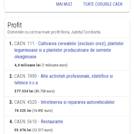
MAI MULT
TOATE CODURILE CAEN
Profit
Domeniile cu cel mai mare profit Horia, Judetul Constanta
1
.
CAEN: 111 -
Cultivarea cerealelor (exclusiv orez), plantelor
leguminoase si a plantelor producatoare de seminte
oleaginoase
4,4 milioane lei
(1 milioane euro)
2
.
CAEN: 7490 -
Alte activitati profesionale, stiintifice si
tehnice n.c.a.
377.334 lei
(85.758 euro)
3
.
CAEN: 4520 -
Intretinerea si repararea autovehiculelor
74.325 lei
(16.892 euro)
4
.
CAEN: 5610 -
Restaurante
55.076 lei
(12.517 euro)