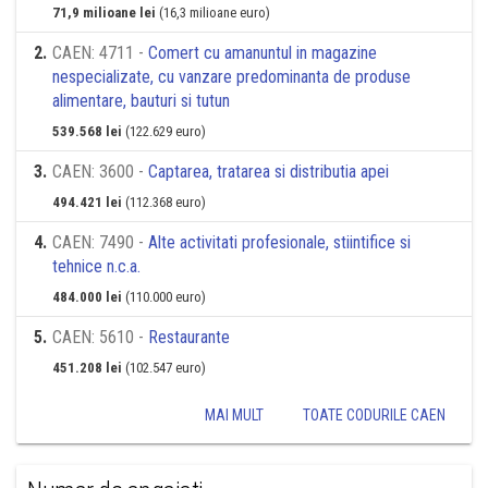
71,9 milioane lei
(16,3 milioane euro)
2
.
CAEN: 4711 -
Comert cu amanuntul in magazine
nespecializate, cu vanzare predominanta de produse
alimentare, bauturi si tutun
539.568 lei
(122.629 euro)
3
.
CAEN: 3600 -
Captarea, tratarea si distributia apei
494.421 lei
(112.368 euro)
4
.
CAEN: 7490 -
Alte activitati profesionale, stiintifice si
tehnice n.c.a.
484.000 lei
(110.000 euro)
5
.
CAEN: 5610 -
Restaurante
451.208 lei
(102.547 euro)
MAI MULT
TOATE CODURILE CAEN