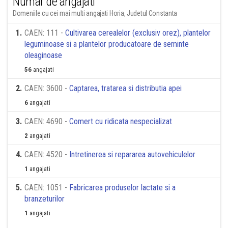
Numar de angajati
Domeniile cu cei mai multi angajati Horia, Judetul Constanta
1
.
CAEN: 111 -
Cultivarea cerealelor (exclusiv orez), plantelor
leguminoase si a plantelor producatoare de seminte
oleaginoase
56
angajati
2
.
CAEN: 3600 -
Captarea, tratarea si distributia apei
6
angajati
3
.
CAEN: 4690 -
Comert cu ridicata nespecializat
2
angajati
4
.
CAEN: 4520 -
Intretinerea si repararea autovehiculelor
1
angajati
5
.
CAEN: 1051 -
Fabricarea produselor lactate si a
branzeturilor
1
angajati