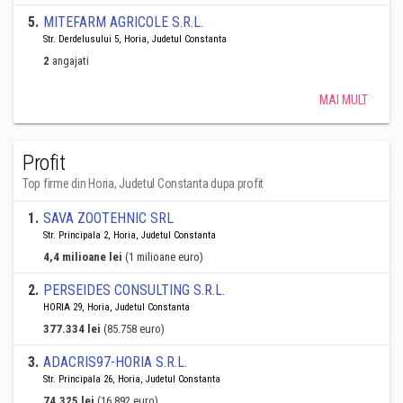
5
.
MITEFARM AGRICOLE S.R.L.
Str. Derdelusului 5, Horia, Judetul Constanta
2
angajati
MAI MULT
Profit
Top firme din Horia, Judetul Constanta dupa profit
1
.
SAVA ZOOTEHNIC SRL
Str. Principala 2, Horia, Judetul Constanta
4,4 milioane lei
(1 milioane euro)
2
.
PERSEIDES CONSULTING S.R.L.
HORIA 29, Horia, Judetul Constanta
377.334 lei
(85.758 euro)
3
.
ADACRIS97-HORIA S.R.L.
Str. Principala 26, Horia, Judetul Constanta
74.325 lei
(16.892 euro)