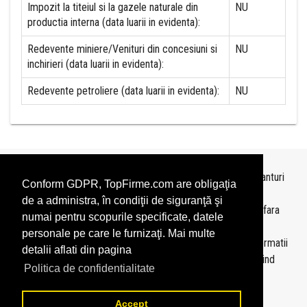
Impozit la titeiul si la gazele naturale din
NU
productia interna (data luarii in evidenta):
Redevente miniere/Venituri din concesiuni si
NU
inchirieri (data luarii in evidenta):
Redevente petroliere (data luarii in evidenta):
NU
Topurile sunt realizate de
TopFirme
pe baza ultimelor bilanturi
Conform GDPR, TopFirme.com are obligaţia
depuse si au scop informativ.
de a administra, în condiţii de siguranţă şi
Este interzisa folosirea topurilor fara acordul TopFirme si fara
numai pentru scopurile specificate, datele
precizarea sursei.
personale pe care le furnizaţi. Mai multe
Daca doriti sa achizitionati
topuri personalizate
sau informatii
detalii aflati din pagina
despre agentii economici va rugam sa ne contactati folosind
Politica de confidentialitate
sectiunea
Contact
Accept