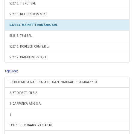
532312. TIGRUT SRL
532313. NELONIS COM S.R.L.
532314. MAINETTI ROMÂNIA SRL
532315. TEM SRL
532316. DORELEN COM S.R.L.
532317. KATMUS SERV S.R.L.
Top judet
1. SOCIETATEA NATIONALA DE GAZE NATURALE " ROMGAZ " SA
2. BT DIRECT IFN S.A.
3. CARPATICA ASIG S.A.
11907. H L V TRANSILVANIA SRL