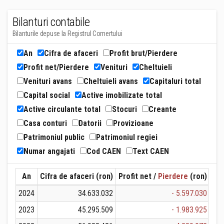
Bilanturi contabile
Bilanturile depuse la Registrul Comertului
An
Cifra de afaceri
Profit brut/Pierdere
Profit net/Pierdere
Venituri
Cheltuieli
Venituri avans
Cheltuieli avans
Capitaluri total
Capital social
Active imobilizate total
Active circulante total
Stocuri
Creante
Casa conturi
Datorii
Provizioane
Patrimoniul public
Patrimoniul regiei
Numar angajati
Cod CAEN
Text CAEN
An
Cifra de afaceri (ron)
Profit net /
Pierdere
(ron)
Ven
2024
34.633.032
- 5.597.030
2023
45.295.509
- 1.983.925