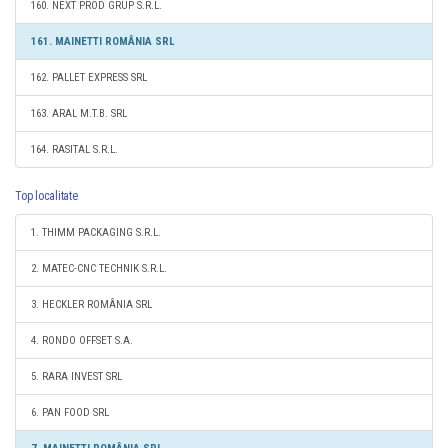
160. NEXT PROD GRUP S.R.L.
161. MAINETTI ROMÂNIA SRL
162. PALLET EXPRESS SRL
163. ARAL M.T.B. SRL
164. RASITAL S.R.L.
Top localitate
1. THIMM PACKAGING S.R.L.
2. MATEC-CNC TECHNIK S.R.L.
3. HECKLER ROMÂNIA SRL
4. RONDO OFFSET S.A.
5. RARA INVEST SRL
6. PAN FOOD SRL