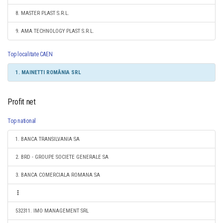
8. MASTER PLAST S.R.L.
9. AMA TECHNOLOGY PLAST S.R.L.
Top localitate CAEN
1. MAINETTI ROMÂNIA SRL
Profit net
Top national
1. BANCA TRANSILVANIA SA
2. BRD - GROUPE SOCIETE GENERALE SA
3. BANCA COMERCIALA ROMANA SA
532311. IMO MANAGEMENT SRL