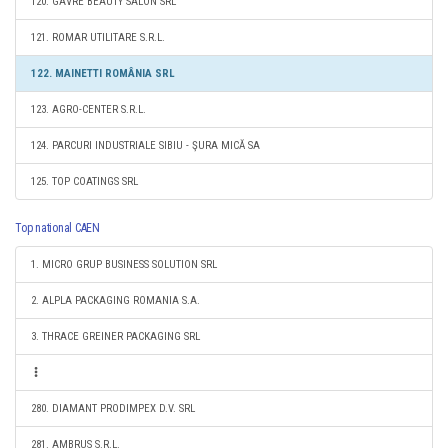
120. GAVRE BEAUTY SALON SRL
121. ROMAR UTILITARE S.R.L.
122. MAINETTI ROMÂNIA SRL
123. AGRO-CENTER S.R.L.
124. PARCURI INDUSTRIALE SIBIU - ŞURA MICĂ SA
125. TOP COATINGS SRL
Top national CAEN
1. MICRO GRUP BUSINESS SOLUTION SRL
2. ALPLA PACKAGING ROMANIA S.A.
3. THRACE GREINER PACKAGING SRL
280. DIAMANT PRODIMPEX D.V. SRL
281. AMBRUS S.R.L.