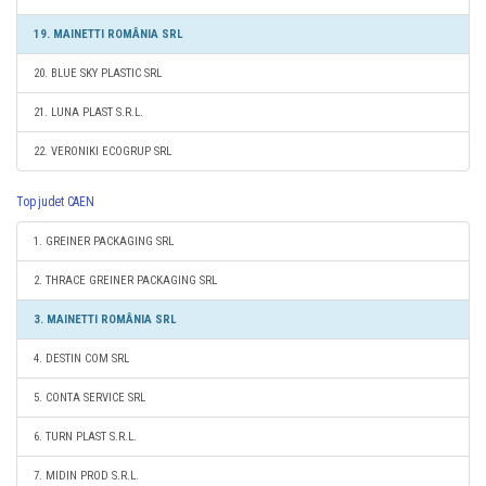
19. MAINETTI ROMÂNIA SRL
20. BLUE SKY PLASTIC SRL
21. LUNA PLAST S.R.L.
22. VERONIKI ECOGRUP SRL
Top judet CAEN
1. GREINER PACKAGING SRL
2. THRACE GREINER PACKAGING SRL
3. MAINETTI ROMÂNIA SRL
4. DESTIN COM SRL
5. CONTA SERVICE SRL
6. TURN PLAST S.R.L.
7. MIDIN PROD S.R.L.