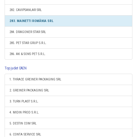
282. CAVIPSANLAR SRL
283. MAINETTI ROMÂNIA SRL
284. DRAGONER STAR SRL
285. PET STAR GRUP S.R.L.
286. AK & SONS PET S.R.L.
Top judet CAEN
1. THRACE GREINER PACKAGING SRL
2. GREINER PACKAGING SRL
3. TURN PLAST S.R.L.
4. MIDIN PROD S.R.L.
5. DESTIN COM SRL
6. CONTA SERVICE SRL