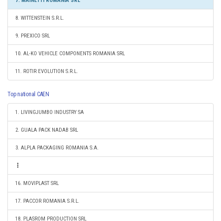
7. MAINETTI ROMÂNIA SRL
8. WITTENSTEIN S.R.L.
9. PREXICO SRL
10. AL-KO VEHICLE COMPONENTS ROMANIA SRL
11. ROTIR EVOLUTION S.R.L.
Top national CAEN
1. LIVINGJUMBO INDUSTRY SA
2. GUALA PACK NADAB SRL
3. ALPLA PACKAGING ROMANIA S.A.
16. MOVIPLAST SRL
17. PACCOR ROMANIA S.R.L.
18. PLASROM PRODUCTION SRL