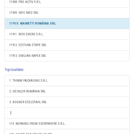
11908. PRO ACTIV S.R.L.
11909. INFO MED SRL
11910. MAINETTI ROMÂNIA SRL
11911. RIOS ENERG S.R.L.
11912. EDITURA ETAPE SRL
11913. EMILIAN IMPEX SRL
Top localitate
1. THIMM PACKAGING S.R.L.
2. HECKLER ROMÂNIA SRL
3. BOGNER EDELSTAHL SRL
119. WORKING FROM EVERYWHERE S.R.L.