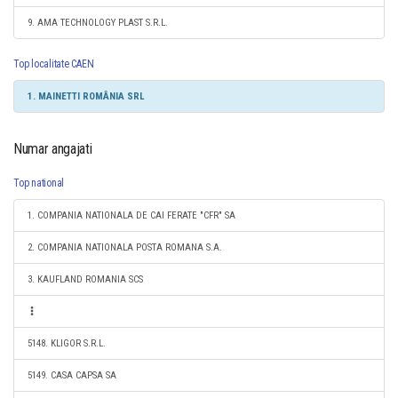
9. AMA TECHNOLOGY PLAST S.R.L.
Top localitate CAEN
1. MAINETTI ROMÂNIA SRL
Numar angajati
Top national
1. COMPANIA NATIONALA DE CAI FERATE "CFR" SA
2. COMPANIA NATIONALA POSTA ROMANA S.A.
3. KAUFLAND ROMANIA SCS
5148. KLIGOR S.R.L.
5149. CASA CAPSA SA