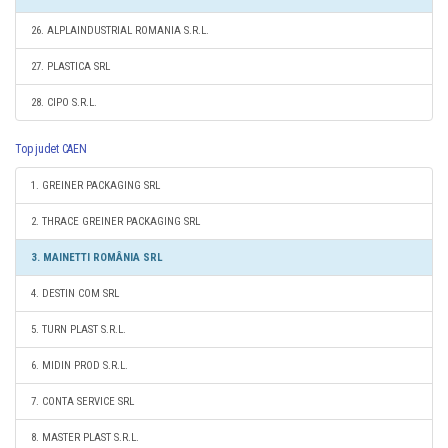
26. ALPLAINDUSTRIAL ROMANIA S.R.L.
27. PLASTICA SRL
28. CIPO S.R.L.
Top judet CAEN
1. GREINER PACKAGING SRL
2. THRACE GREINER PACKAGING SRL
3. MAINETTI ROMÂNIA SRL
4. DESTIN COM SRL
5. TURN PLAST S.R.L.
6. MIDIN PROD S.R.L.
7. CONTA SERVICE SRL
8. MASTER PLAST S.R.L.