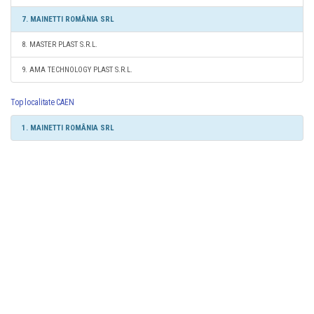
7. MAINETTI ROMÂNIA SRL
8. MASTER PLAST S.R.L.
9. AMA TECHNOLOGY PLAST S.R.L.
Top localitate CAEN
1. MAINETTI ROMÂNIA SRL