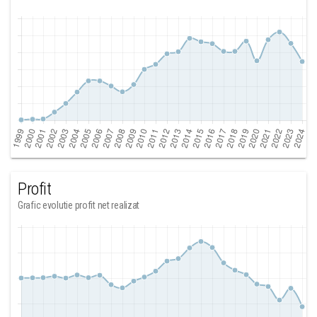
Profit
Grafic evolutie profit net realizat