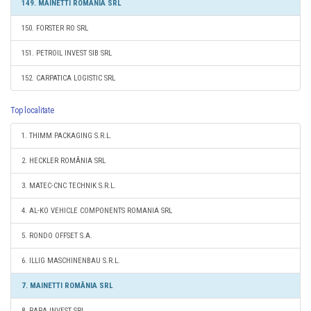
149. MAINETTI ROMÂNIA SRL
150. FORSTER RO SRL
151. PETROIL INVEST SIB SRL
152. CARPATICA LOGISTIC SRL
Top localitate
1. THIMM PACKAGING S.R.L.
2. HECKLER ROMÂNIA SRL
3. MATEC-CNC TECHNIK S.R.L.
4. AL-KO VEHICLE COMPONENTS ROMANIA SRL
5. RONDO OFFSET S.A.
6. ILLIG MASCHINENBAU S.R.L.
7. MAINETTI ROMÂNIA SRL
8. RARA INVEST SRL