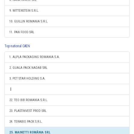
9. WITTENSTEIN S.R.L.
10. GUILLIN ROMANIA S.R.L.
11. PAN FOOD SRL
Top national CAEN
1. ALPLA PACKAGING ROMANIA S.A.
2. GUALA PACK NADAB SRL
3. PET STAR HOLDING S.A.
22. TEO BIB ROMANIA S.R.L.
23. PLASTINVEST PROD SRL
24. TERABIO PACK S.R.L.
25. MAINETTI ROMÂNIA SRL