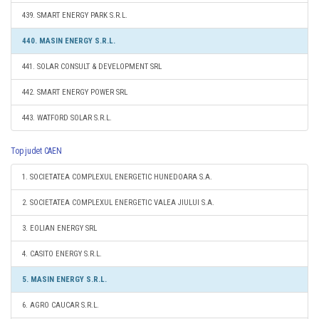
439. SMART ENERGY PARK S.R.L.
440. MASIN ENERGY S.R.L.
441. SOLAR CONSULT & DEVELOPMENT SRL
442. SMART ENERGY POWER SRL
443. WATFORD SOLAR S.R.L.
Top judet CAEN
1. SOCIETATEA COMPLEXUL ENERGETIC HUNEDOARA S.A.
2. SOCIETATEA COMPLEXUL ENERGETIC VALEA JIULUI S.A.
3. EOLIAN ENERGY SRL
4. CASITO ENERGY S.R.L.
5. MASIN ENERGY S.R.L.
6. AGRO CAUCAR S.R.L.