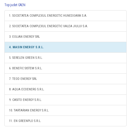
Top judet CAEN
1. SOCIETATEA COMPLEXUL ENERGETIC HUNEDOARA S.A.
2. SOCIETATEA COMPLEXUL ENERGETIC VALEA JIULUI S.A.
3. EOLIAN ENERGY SRL
4. MASIN ENERGY S.R.L.
5. SERELEN GREEN S.R.L.
6. BENEFIC SISTEM S.R.L.
7. TEOD ENERGY SRL
8. AQUA ECOENERG S.R.L.
9. CASITO ENERGY S.R.L.
10. TARTARIAN ENERGY S.R.L.
11. EN GREENPLO S.R.L.