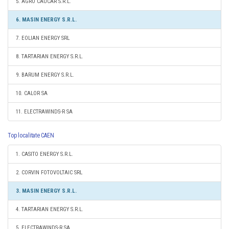
5. AGRO CAUCAR S.R.L.
6. MASIN ENERGY S.R.L.
7. EOLIAN ENERGY SRL
8. TARTARIAN ENERGY S.R.L.
9. BARUM ENERGY S.R.L.
10. CALOR SA
11. ELECTRAWINDS-R SA
Top localitate CAEN
1. CASITO ENERGY S.R.L.
2. CORVIN FOTOVOLTAIC SRL
3. MASIN ENERGY S.R.L.
4. TARTARIAN ENERGY S.R.L.
5. ELECTRAWINDS-R SA