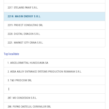
2217. STELARIS PANIF S.R.L.
2218. MASIN ENERGY S.R.L.
2219. PROIECT CONSULTING SRL
2220. DIGITAL DRAGON S.R.L.
2221. MARKET CITY CRINA S.R.L.
Top localitate
1. ARCELORMITTAL HUNEDOARA SA
2. ASSA ABLOY ENTRANCE SYSTEMS PRODUCTION ROMANIA S.R.L.
3. T&O PRODCOM SRL
287. M3 CONDESIGN S.R.L.
288. POPAS CASTELUL CORVINILOR SRL