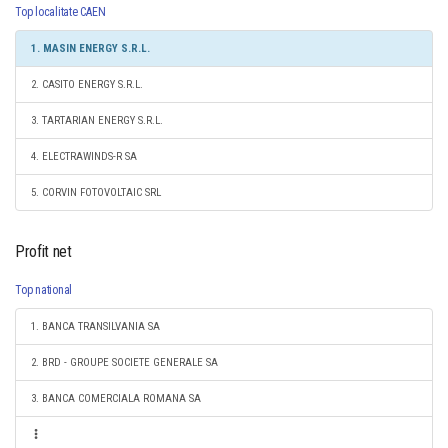
Top localitate CAEN
1. MASIN ENERGY S.R.L.
2. CASITO ENERGY S.R.L.
3. TARTARIAN ENERGY S.R.L.
4. ELECTRAWINDS-R SA
5. CORVIN FOTOVOLTAIC SRL
Profit net
Top national
1. BANCA TRANSILVANIA SA
2. BRD - GROUPE SOCIETE GENERALE SA
3. BANCA COMERCIALA ROMANA SA