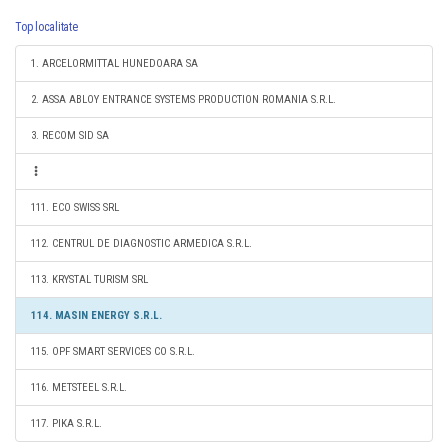
Top localitate
1. ARCELORMITTAL HUNEDOARA SA
2. ASSA ABLOY ENTRANCE SYSTEMS PRODUCTION ROMANIA S.R.L.
3. RECOM SID SA
111. ECO SWISS SRL
112. CENTRUL DE DIAGNOSTIC ARMEDICA S.R.L.
113. KRYSTAL TURISM SRL
114. MASIN ENERGY S.R.L.
115. OPF SMART SERVICES CO S.R.L.
116. METSTEEL S.R.L.
117. PIKA S.R.L.