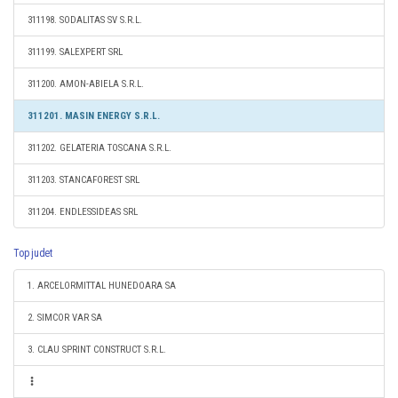
311198. SODALITAS SV S.R.L.
311199. SALEXPERT SRL
311200. AMON-ABIELA S.R.L.
311201. MASIN ENERGY S.R.L.
311202. GELATERIA TOSCANA S.R.L.
311203. STANCAFOREST SRL
311204. ENDLESSIDEAS SRL
Top judet
1. ARCELORMITTAL HUNEDOARA SA
2. SIMCOR VAR SA
3. CLAU SPRINT CONSTRUCT S.R.L.