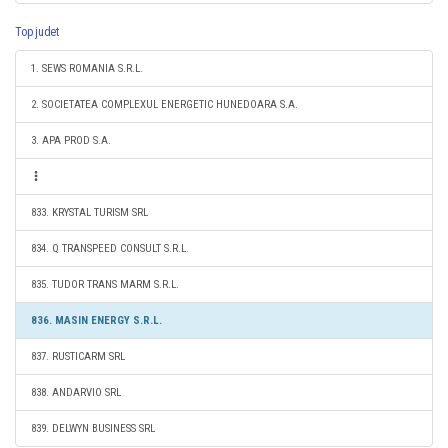
Top judet
1. SEWS ROMANIA S.R.L.
2. SOCIETATEA COMPLEXUL ENERGETIC HUNEDOARA S.A.
3. APA PROD S.A.
833. KRYSTAL TURISM SRL
834. Q TRANSPEED CONSULT S.R.L.
835. TUDOR TRANS MARM S.R.L.
836. MASIN ENERGY S.R.L.
837. RUSTICARM SRL
838. ANDARVIO SRL
839. DELWYN BUSINESS SRL