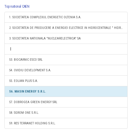
Top national CAEN
1. SOCIETATEA COMPLEXUL ENERGETIC OLTENIA S.A.
2. SOCIETATEA DE PRODUCERE A ENERGIEI ELECTRICE IN HIDROCENTRALE " HIDROELECTRICA" S.A.
3. SOCIETATEA NATIONALA "NUCLEARELECTRICA" SA
53. BIOCARNIC ESCO SRL
54. OVIDIU DEVELOPMENT S.A.
55. EOLIAN PLUS S.A.
56. MASIN ENERGY S.R.L.
57. DOBROGEA GREEN ENERGY SRL
58. SGROM ONE S.R.L.
59. RES TERRANET HOLDING S.R.L.