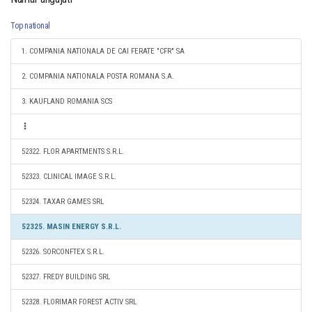
Top national
1. COMPANIA NATIONALA DE CAI FERATE "CFR" SA
2. COMPANIA NATIONALA POSTA ROMANA S.A.
3. KAUFLAND ROMANIA SCS
52322. FLOR APARTMENTS S.R.L.
52323. CLINICAL IMAGE S.R.L.
52324. TAXAR GAMES SRL
52325. MASIN ENERGY S.R.L.
52326. SORCONFTEX S.R.L.
52327. FREDY BUILDING SRL
52328. FLORIMAR FOREST ACTIV SRL