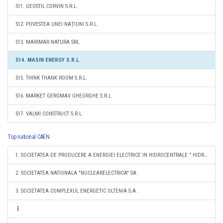
511. GEOSTIL CORVIN S.R.L.
512. POVESTEA UNEI NAȚIUNI S.R.L.
513. MARIMAR NATURA SRL
514. MASIN ENERGY S.R.L.
515. THINK THANK ROOM S.R.L.
516. MARKET GEROMAV GHEORGHE S.R.L.
517. VALMI CONSTRUCT S.R.L.
Top national CAEN
1. SOCIETATEA DE PRODUCERE A ENERGIEI ELECTRICE IN HIDROCENTRALE " HIDROELECTRICA" S.A.
2. SOCIETATEA NATIONALA "NUCLEARELECTRICA" SA
3. SOCIETATEA COMPLEXUL ENERGETIC OLTENIA S.A.