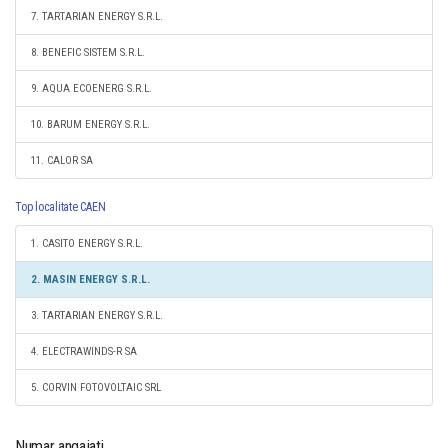
7. TARTARIAN ENERGY S.R.L.
8. BENEFIC SISTEM S.R.L.
9. AQUA ECOENERG S.R.L.
10. BARUM ENERGY S.R.L.
11. CALOR SA
Top localitate CAEN
1. CASITO ENERGY S.R.L.
2. MASIN ENERGY S.R.L.
3. TARTARIAN ENERGY S.R.L.
4. ELECTRAWINDS-R SA
5. CORVIN FOTOVOLTAIC SRL
Numar angajati