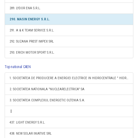
289. LYDOR ENA S.R.L.
290. MASIN ENERGY S.R.L.
291. A & K TEAM SERVICE S.R.L.
292. SUZANA PREST IMPEX SRL
293. ERICH MOTOR SPORT S.R.L.
Top national CAEN
1. SOCIETATEA DE PRODUCERE A ENERGIEI ELECTRICE IN HIDROCENTRALE " HIDROELECTRICA" S.A.
2. SOCIETATEA NATIONALA "NUCLEARELECTRICA" SA
3. SOCIETATEA COMPLEXUL ENERGETIC OLTENIA S.A.
437. LIGHT ENERGY S.R.L.
438. NEW SOLAR INIATIVE SRL