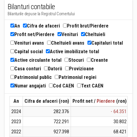
Bilanturi contabile
Bilanturile depuse la Registrul Comertului
An
Cifra de afaceri
Profit brut/Pierdere
Profit net/Pierdere
Venituri
Cheltuieli
Venituri avans
Cheltuieli avans
Capitaluri total
Capital social
Active imobilizate total
Active circulante total
Stocuri
Creante
Casa conturi
Datorii
Provizioane
Patrimoniul public
Patrimoniul regiei
Numar angajati
Cod CAEN
Text CAEN
An
Cifra de afaceri (ron)
Profit net /
Pierdere
(ron)
Ven
2024
282.376
- 64.351
2023
722.291
30.802
2022
927.398
68.421