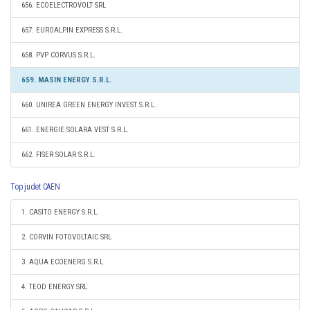
656. ECOELECTROVOLT SRL
657. EUROALPIN EXPRESS S.R.L.
658. PVP CORVUS S.R.L.
659. MASIN ENERGY S.R.L.
660. UNIREA GREEN ENERGY INVEST S.R.L.
661. ENERGIE SOLARA VEST S.R.L.
662. FISER SOLAR S.R.L.
Top judet CAEN
1. CASITO ENERGY S.R.L.
2. CORVIN FOTOVOLTAIC SRL
3. AQUA ECOENERG S.R.L.
4. TEOD ENERGY SRL