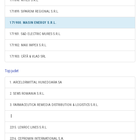
171898. RITILO S.R.L.
171899. SIPAROM REGIONAL S.R.L.
171900. MASIN ENERGY S.R.L.
171901. S&D ELECTRIC MURES S.R.L.
171902. MAX IMPEX S.R.L.
171903. CĂTĂ & VLAD SRL
Top judet
1. ARCELORMITTAL HUNEDOARA SA
2. SEWS ROMANIA S.R.L.
3. FARMACEUTICA REMEDIA DISTRIBUTION & LOGISTICS S.R.L.
2215. LENROC LINES S.R.L.
2216. CEPROMIN INTERNATIONAL S.A.