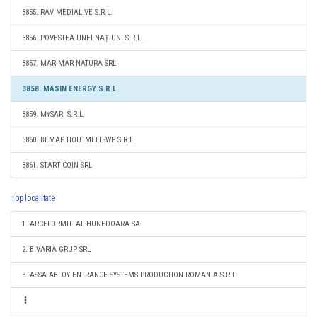
3855. RAV MEDIALIVE S.R.L.
3856. POVESTEA UNEI NAȚIUNI S.R.L.
3857. MARIMAR NATURA SRL
3858. MASIN ENERGY S.R.L.
3859. MYSARI S.R.L.
3860. BEMAP HOUTMEEL-WP S.R.L.
3861. START COIN SRL
Top localitate
1. ARCELORMITTAL HUNEDOARA SA
2. BIVARIA GRUP SRL
3. ASSA ABLOY ENTRANCE SYSTEMS PRODUCTION ROMANIA S.R.L.