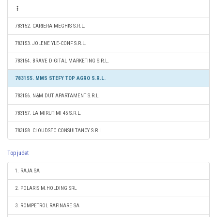
783152. CARIERA MEGHIS S.R.L.
783153. JOLENE YLE-CONF S.R.L.
783154. BRAVE DIGITAL MARKETING S.R.L.
783155. MMS STEFY TOP AGRO S.R.L.
783156. N&M DUT APARTAMENT S.R.L.
783157. LA MIRUTIMI 45 S.R.L.
783158. CLOUDSEC CONSULTANCY S.R.L.
Top judet
1. RAJA SA
2. POLARIS M.HOLDING SRL
3. ROMPETROL RAFINARE SA