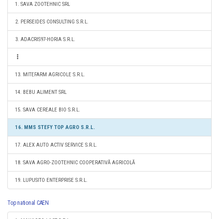
1. SAVA ZOOTEHNIC SRL
2. PERSEIDES CONSULTING S.R.L.
3. ADACRIS97-HORIA S.R.L.
13. MITEFARM AGRICOLE S.R.L.
14. BEBU ALIMENT SRL
15. SAVA CEREALE BIO S.R.L.
16. MMS STEFY TOP AGRO S.R.L.
17. ALEX AUTO ACTIV SERVICE S.R.L.
18. SAVA AGRO-ZOOTEHNIC COOPERATIVĂ AGRICOLĂ
19. LUPUSITO ENTERPRISE S.R.L.
Top national CAEN