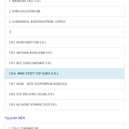
1. MAXAGRO LACT S.R.L.
2. SOBIS SOLUTIONS SRL
3. COMBINATUL AGROINDUSTRIAL CURTICI
1313. AGRIFOREST DSB S.R.L.
1314. ANTONIA AGROLEMN S.R.L.
1315. BEE CONGLOMERATE S.R.L.
1316. MMS STEFY TOP AGRO S.R.L.
1317. AGRO - AITA COOPERATIVĂ AGRICOLĂ
1318. ECO ATELIERUL SOCIAL S.R.L.
1319. ALCHEMY VITAMIN DOCS S.R.L.
Top judet CAEN
1. TOLIL COMPANY SRL