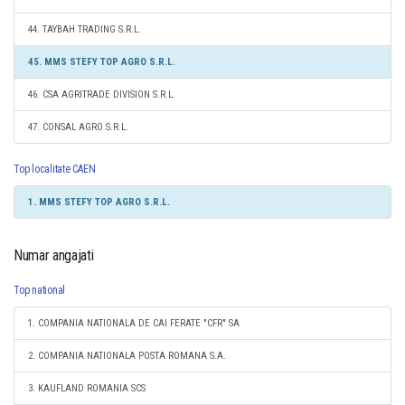
44. TAYBAH TRADING S.R.L.
45. MMS STEFY TOP AGRO S.R.L.
46. CSA AGRITRADE DIVISION S.R.L.
47. CONSAL AGRO S.R.L.
Top localitate CAEN
1. MMS STEFY TOP AGRO S.R.L.
Numar angajati
Top national
1. COMPANIA NATIONALA DE CAI FERATE "CFR" SA
2. COMPANIA NATIONALA POSTA ROMANA S.A.
3. KAUFLAND ROMANIA SCS