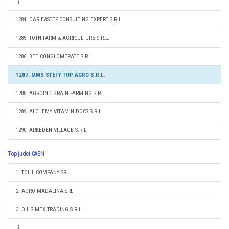
1284. DARIE&STEF CONSULTING EXPERT S.R.L.
1285. TOTH FARM & AGRICULTURE S.R.L.
1286. BEE CONGLOMERATE S.R.L.
1287. MMS STEFY TOP AGRO S.R.L.
1288. AGROIND GRAIN FARMING S.R.L.
1289. ALCHEMY VITAMIN DOCS S.R.L.
1290. ARKEDEN VILLAGE S.R.L.
Top judet CAEN
1. TOLIL COMPANY SRL
2. AGRO MADALINA SRL
3. OIL SIMEX TRADING S.R.L.