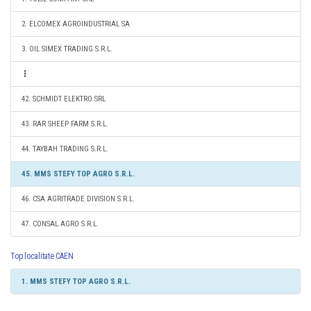
2. ELCOMEX AGROINDUSTRIAL SA
3. OIL SIMEX TRADING S.R.L.
42. SCHMIDT ELEKTRO SRL
43. RAR SHEEP FARM S.R.L.
44. TAYBAH TRADING S.R.L.
45. MMS STEFY TOP AGRO S.R.L.
46. CSA AGRITRADE DIVISION S.R.L.
47. CONSAL AGRO S.R.L.
Top localitate CAEN
1. MMS STEFY TOP AGRO S.R.L.