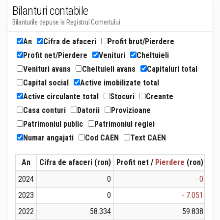
Bilanturi contabile
Bilanturile depuse la Registrul Comertului
An
Cifra de afaceri
Profit brut/Pierdere
Profit net/Pierdere
Venituri
Cheltuieli
Venituri avans
Cheltuieli avans
Capitaluri total
Capital social
Active imobilizate total
Active circulante total
Stocuri
Creante
Casa conturi
Datorii
Provizioane
Patrimoniul public
Patrimoniul regiei
Numar angajati
Cod CAEN
Text CAEN
An
Cifra de afaceri (ron)
Profit net /
Pierdere
(ron)
Ven
2024
0
- 0
2023
0
- 7.051
2022
58.334
59.838