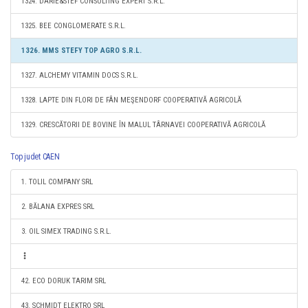
1324. DARIE&STEF CONSULTING EXPERT S.R.L.
1325. BEE CONGLOMERATE S.R.L.
1326. MMS STEFY TOP AGRO S.R.L.
1327. ALCHEMY VITAMIN DOCS S.R.L.
1328. LAPTE DIN FLORI DE FÂN MEŞENDORF COOPERATIVĂ AGRICOLĂ
1329. CRESCĂTORII DE BOVINE ÎN MALUL TÂRNAVEI COOPERATIVĂ AGRICOLĂ
Top judet CAEN
1. TOLIL COMPANY SRL
2. BĂLANA EXPRES SRL
3. OIL SIMEX TRADING S.R.L.
42. ECO DORUK TARIM SRL
43. SCHMIDT ELEKTRO SRL