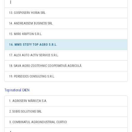
13. GOSPOSERV HORIA SRL
14. ANDREASSEM BUSINESS SRL
15. MIRO KRIPTON S.R.L.
16. MMS STEFY TOP AGRO S.R.L.
17. ALEX AUTO ACTIV SERVICE S.R.L.
18. SAVA AGRO-ZOOTEHNIC COOPERATIVĂ AGRICOLĂ
19. PERSEIDES CONSULTING S.R.L.
Top national CAEN
1. AGROSERV MĂRIUŢA S.A.
2. SOBIS SOLUTIONS SRL
3. COMBINATUL AGROINDUSTRIAL CURTICI