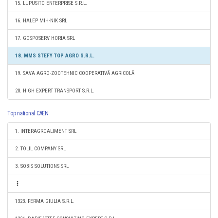
15. LUPUSITO ENTERPRISE S.R.L.
16. HALEP MIH-NIK SRL
17. GOSPOSERV HORIA SRL
18. MMS STEFY TOP AGRO S.R.L.
19. SAVA AGRO-ZOOTEHNIC COOPERATIVĂ AGRICOLĂ
20. HIGH EXPERT TRANSPORT S.R.L.
Top national CAEN
1. INTERAGROALIMENT SRL
2. TOLIL COMPANY SRL
3. SOBIS SOLUTIONS SRL
1323. FERMA GIULIA S.R.L.