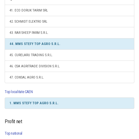
41. ECO DORUK TARIM SRL
42. SCHMIDT ELEKTRO SRL
43. RAR SHEEP FARM S.R.L.
44. MMS STEFY TOP AGRO S.R.L.
45. CURELARU TRADING S.R.L.
46. CSA AGRITRADE DIVISION S.R.L.
47. CONSAL AGRO S.R.L.
Top localitate CAEN
1. MMS STEFY TOP AGRO S.R.L.
Profit net
Top national