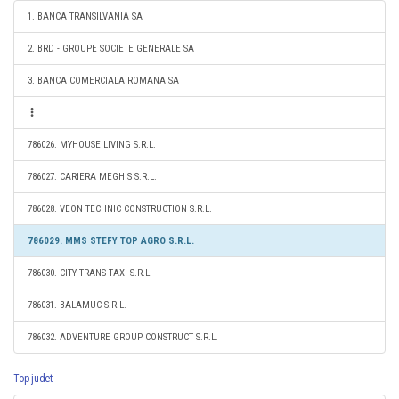
1. BANCA TRANSILVANIA SA
2. BRD - GROUPE SOCIETE GENERALE SA
3. BANCA COMERCIALA ROMANA SA
786026. MYHOUSE LIVING S.R.L.
786027. CARIERA MEGHIS S.R.L.
786028. VEON TECHNIC CONSTRUCTION S.R.L.
786029. MMS STEFY TOP AGRO S.R.L.
786030. CITY TRANS TAXI S.R.L.
786031. BALAMUC S.R.L.
786032. ADVENTURE GROUP CONSTRUCT S.R.L.
Top judet