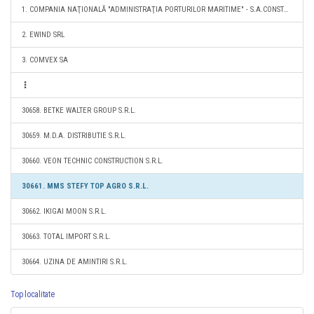
1. COMPANIA NAŢIONALĂ "ADMINISTRAŢIA PORTURILOR MARITIME" - S.A.CONSTANŢA
2. EWIND SRL
3. COMVEX SA
30658. BETKE WALTER GROUP S.R.L.
30659. M.D.A. DISTRIBUTIE S.R.L.
30660. VEON TECHNIC CONSTRUCTION S.R.L.
30661. MMS STEFY TOP AGRO S.R.L.
30662. IKIGAI MOON S.R.L.
30663. TOTAL IMPORT S.R.L.
30664. UZINA DE AMINTIRI S.R.L.
Top localitate