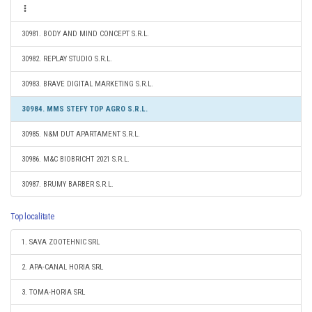
30981. BODY AND MIND CONCEPT S.R.L.
30982. REPLAY STUDIO S.R.L.
30983. BRAVE DIGITAL MARKETING S.R.L.
30984. MMS STEFY TOP AGRO S.R.L.
30985. N&M DUT APARTAMENT S.R.L.
30986. M&C BIOBRICHT 2021 S.R.L.
30987. BRUMY BARBER S.R.L.
Top localitate
1. SAVA ZOOTEHNIC SRL
2. APA-CANAL HORIA SRL
3. TOMA-HORIA SRL