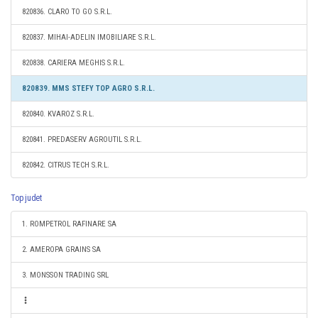
820836. CLARO TO GO S.R.L.
820837. MIHAI-ADELIN IMOBILIARE S.R.L.
820838. CARIERA MEGHIS S.R.L.
820839. MMS STEFY TOP AGRO S.R.L.
820840. KVAROZ S.R.L.
820841. PREDASERV AGROUTIL S.R.L.
820842. CITRUS TECH S.R.L.
Top judet
1. ROMPETROL RAFINARE SA
2. AMEROPA GRAINS SA
3. MONSSON TRADING SRL