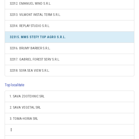
32312. EMANUEL WIND S.R.L.
32313. VILMONT INSTAL TERM S.R.L.
32314. REPLAY STUDIO S.R.L.
32315. MMS STEFY TOP AGRO S.R.L.
32316. BRUMY BARBER S.R.L.
32317. GABRIEL FOREST SERV S.R.L.
32318. SOFA SEA VIEW S.R.L.
Top localitate
1. SAVA ZOOTEHNIC SRL
2. SAVA VEGETAL SRL
3. TOMA-HORIA SRL