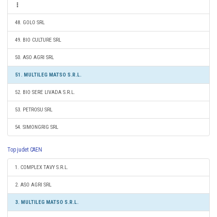
48. GOLO SRL
49. BIO CULTURE SRL
50. ASO AGRI SRL
51. MULTILEG MATSO S.R.L.
52. BIO SERE LIVADA S.R.L.
53. PETROSU SRL
54. SIMONGRIG SRL
Top judet CAEN
1. COMPLEX TAVY S.R.L.
2. ASO AGRI SRL
3. MULTILEG MATSO S.R.L.