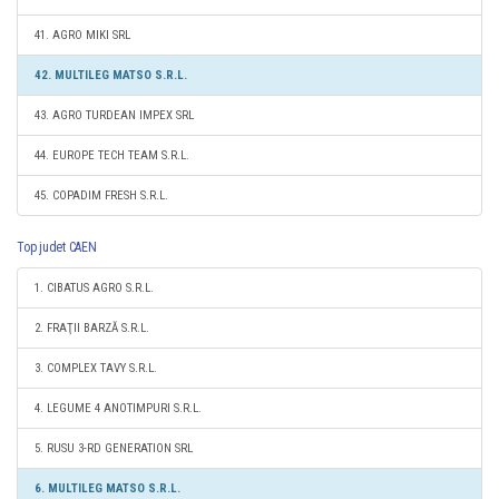
41. AGRO MIKI SRL
42. MULTILEG MATSO S.R.L.
43. AGRO TURDEAN IMPEX SRL
44. EUROPE TECH TEAM S.R.L.
45. COPADIM FRESH S.R.L.
Top judet CAEN
1. CIBATUS AGRO S.R.L.
2. FRAŢII BARZĂ S.R.L.
3. COMPLEX TAVY S.R.L.
4. LEGUME 4 ANOTIMPURI S.R.L.
5. RUSU 3-RD GENERATION SRL
6. MULTILEG MATSO S.R.L.