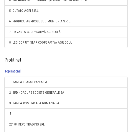
4. BIO AGRO DEPO LUNGULEȚU COOPERATIVĂ AGRICOLĂ
5. QUTATO AGRI S.R.L.
6. PRODUSE AGRICOLE SUD MUNTENIA S.R.L.
7. TRIVANTA COOPERATIVĂ AGRICOLĂ
8. LEG COP UTI STAR COOPERATIVĂ AGRICOLĂ
Profit net
Top national
1. BANCA TRANSILVANIA SA
2. BRD - GROUPE SOCIETE GENERALE SA
3. BANCA COMERCIALA ROMANA SA
26178. KEPO TRADING SRL