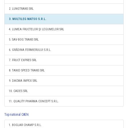
2. LUNGTRANS SRL
3. MULTILEG MATSO S.R.L.
4. LUMEA FRUCTELOR ŞI LEGUMELOR SRL
5. SAV-BOG TRANS SRL
6. GRĂDINA FERMIERULUI S.R.L.
7. FRUCT EXPRES SRL
8. TANID SPEED TRANS SRL
9. DACMA IMPEX SRL
10. CADES SRL
11. QUALITY PHARMA CONCEPT S.R.L.
Top national CAEN
1. BOGLAR CHAMP S.R.L.