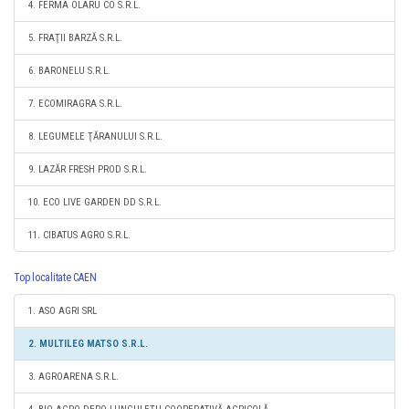
4. FERMA OLARU CO S.R.L.
5. FRAŢII BARZĂ S.R.L.
6. BARONELU S.R.L.
7. ECOMIRAGRA S.R.L.
8. LEGUMELE ŢĂRANULUI S.R.L.
9. LAZĂR FRESH PROD S.R.L.
10. ECO LIVE GARDEN DD S.R.L.
11. CIBATUS AGRO S.R.L.
Top localitate CAEN
1. ASO AGRI SRL
2. MULTILEG MATSO S.R.L.
3. AGROARENA S.R.L.