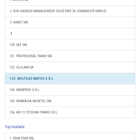
2. SUN GARDEN MANAGEMENT SOCIETATE ÎN COMANDITĂ SIMPLĂ
3. NIMET SRL
150. SEE SRL
151. PROFESIONAL TRANS SRL
152. GLULAM SA
153. MULTILEG MATSO S.R.L.
154. MARPROD S.R.L.
155. FARMACIA MUSETEL SRL
156. ADI 11 STOICAN TRANS S.R.L.
Top localitate
1. ROM STAR SRL