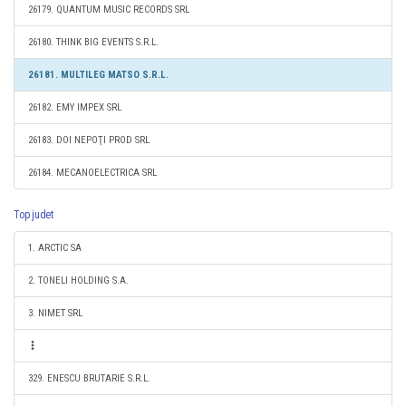
26179. QUANTUM MUSIC RECORDS SRL
26180. THINK BIG EVENTS S.R.L.
26181. MULTILEG MATSO S.R.L.
26182. EMY IMPEX SRL
26183. DOI NEPOŢI PROD SRL
26184. MECANOELECTRICA SRL
Top judet
1. ARCTIC SA
2. TONELI HOLDING S.A.
3. NIMET SRL
329. ENESCU BRUTARIE S.R.L.