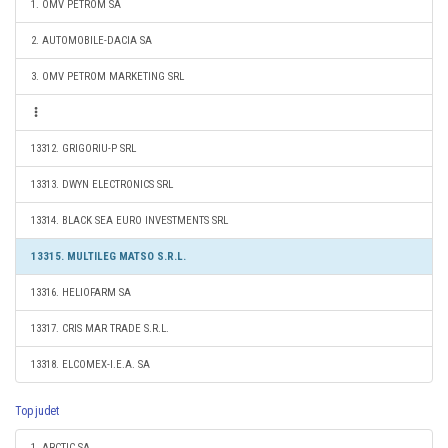
1. OMV PETROM SA
2. AUTOMOBILE-DACIA SA
3. OMV PETROM MARKETING SRL
13312. GRIGORIU-P SRL
13313. DWYN ELECTRONICS SRL
13314. BLACK SEA EURO INVESTMENTS SRL
13315. MULTILEG MATSO S.R.L.
13316. HELIOFARM SA
13317. CRIS MAR TRADE S.R.L.
13318. ELCOMEX-I.E.A. SA
Top judet
1. ARCTIC SA