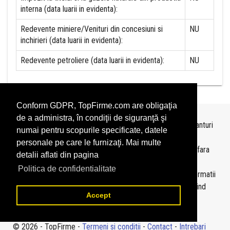
interna (data luarii in evidenta):
Redevente miniere/Venituri din concesiuni si
NU
inchirieri (data luarii in evidenta):
Redevente petroliere (data luarii in evidenta):
NU
Conform GDPR, TopFirme.com are obligaţia
de a administra, în condiţii de siguranţă şi
Topurile sunt realizate de
TopFirme
pe baza ultimelor bilanturi
numai pentru scopurile specificate, datele
depuse si au scop informativ.
personale pe care le furnizaţi. Mai multe
Este interzisa folosirea topurilor fara acordul TopFirme si fara
detalii aflati din pagina
precizarea sursei.
Politica de confidentialitate
Daca doriti sa achizitionati
topuri personalizate
sau informatii
despre agentii economici va rugam sa ne contactati folosind
Accept
sectiunea
Contact
© 2026 - TopFirme -
Termeni si conditii
-
Contact
-
Intrebari