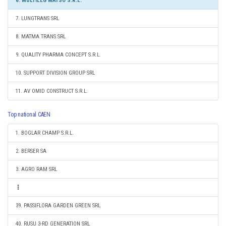
6. MULTILEG MATSO S.R.L.
7. LUNGTRANS SRL
8. MATMA TRANS SRL
9. QUALITY PHARMA CONCEPT S.R.L.
10. SUPPORT DIVISION GROUP SRL
11. AV OMID CONSTRUCT S.R.L.
Top national CAEN
1. BOGLAR CHAMP S.R.L.
2. BERSER SA
3. AGRO RAM SRL
39. PASSIFLORA GARDEN GREEN SRL
40. RUSU 3-RD GENERATION SRL