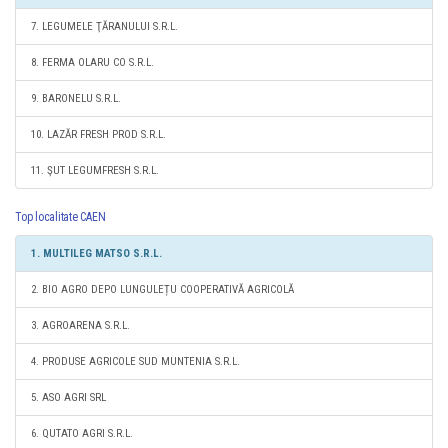
7. LEGUMELE ŢĂRANULUI S.R.L.
8. FERMA OLARU CO S.R.L.
9. BARONELU S.R.L.
10. LAZĂR FRESH PROD S.R.L.
11. ŞUT LEGUMFRESH S.R.L.
Top localitate CAEN
1. MULTILEG MATSO S.R.L.
2. BIO AGRO DEPO LUNGULEȚU COOPERATIVĂ AGRICOLĂ
3. AGROARENA S.R.L.
4. PRODUSE AGRICOLE SUD MUNTENIA S.R.L.
5. ASO AGRI SRL
6. QUTATO AGRI S.R.L.