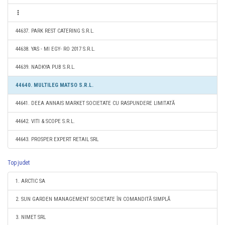
44637. PARK REST CATERING S.R.L.
44638. YAS - MI EGY- RO 2017 S.R.L.
44639. NADKYA PUB S.R.L.
44640. MULTILEG MATSO S.R.L.
44641. DEEA ANNAIS MARKET SOCIETATE CU RASPUNDERE LIMITATĂ
44642. VITI & SCOPE S.R.L.
44643. PROSPER EXPERT RETAIL SRL
Top judet
1. ARCTIC SA
2. SUN GARDEN MANAGEMENT SOCIETATE ÎN COMANDITĂ SIMPLĂ
3. NIMET SRL