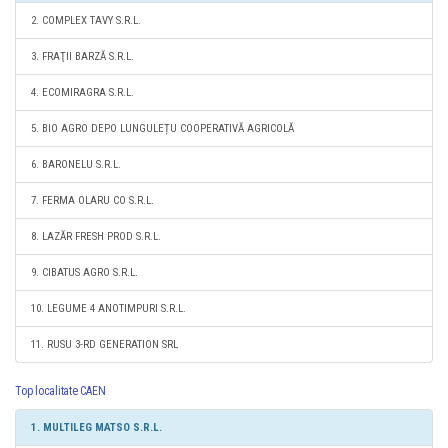
2. COMPLEX TAVY S.R.L.
3. FRAŢII BARZĂ S.R.L.
4. ECOMIRAGRA S.R.L.
5. BIO AGRO DEPO LUNGULEȚU COOPERATIVĂ AGRICOLĂ
6. BARONELU S.R.L.
7. FERMA OLARU CO S.R.L.
8. LAZĂR FRESH PROD S.R.L.
9. CIBATUS AGRO S.R.L.
10. LEGUME 4 ANOTIMPURI S.R.L.
11. RUSU 3-RD GENERATION SRL
Top localitate CAEN
1. MULTILEG MATSO S.R.L.