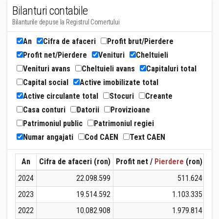
Bilanturi contabile
Bilanturile depuse la Registrul Comertului
An
Cifra de afaceri
Profit brut/Pierdere
Profit net/Pierdere
Venituri
Cheltuieli
Venituri avans
Cheltuieli avans
Capitaluri total
Capital social
Active imobilizate total
Active circulante total
Stocuri
Creante
Casa conturi
Datorii
Provizioane
Patrimoniul public
Patrimoniul regiei
Numar angajati
Cod CAEN
Text CAEN
An
Cifra de afaceri (ron)
Profit net /
Pierdere
(ron)
Ven
2024
22.098.599
511.624
2023
19.514.592
1.103.335
2022
10.082.908
1.979.814