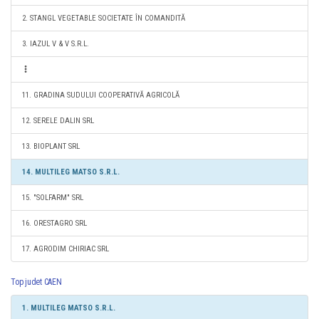
2. STANGL VEGETABLE SOCIETATE ÎN COMANDITĂ
3. IAZUL V & V S.R.L.
11. GRADINA SUDULUI COOPERATIVĂ AGRICOLĂ
12. SERELE DALIN SRL
13. BIOPLANT SRL
14. MULTILEG MATSO S.R.L.
15. "SOLFARM" SRL
16. ORESTAGRO SRL
17. AGRODIM CHIRIAC SRL
Top judet CAEN
1. MULTILEG MATSO S.R.L.