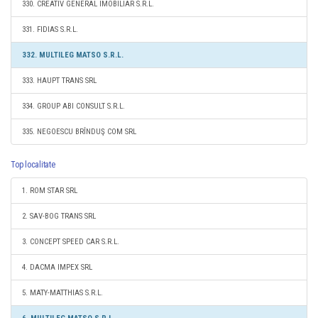
330. CREATIV GENERAL IMOBILIAR S.R.L.
331. FIDIAS S.R.L.
332. MULTILEG MATSO S.R.L.
333. HAUPT TRANS SRL
334. GROUP ABI CONSULT S.R.L.
335. NEGOESCU BRÎNDUŞ COM SRL
Top localitate
1. ROM STAR SRL
2. SAV-BOG TRANS SRL
3. CONCEPT SPEED CAR S.R.L.
4. DACMA IMPEX SRL
5. MATY-MATTHIAS S.R.L.