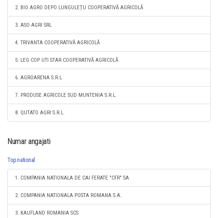
2. BIO AGRO DEPO LUNGULEȚU COOPERATIVĂ AGRICOLĂ
3. ASO AGRI SRL
4. TRIVANTA COOPERATIVĂ AGRICOLĂ
5. LEG COP UTI STAR COOPERATIVĂ AGRICOLĂ
6. AGROARENA S.R.L.
7. PRODUSE AGRICOLE SUD MUNTENIA S.R.L.
8. QUTATO AGRI S.R.L.
Numar angajati
Top national
1. COMPANIA NATIONALA DE CAI FERATE "CFR" SA
2. COMPANIA NATIONALA POSTA ROMANA S.A.
3. KAUFLAND ROMANIA SCS