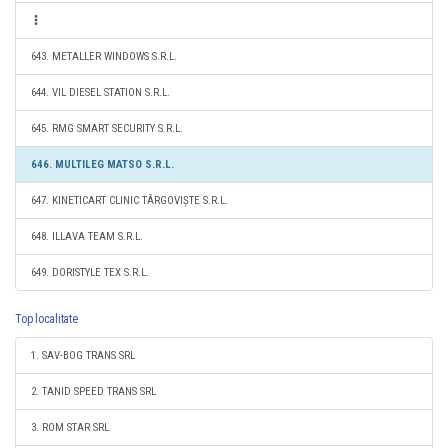
643. METALLER WINDOWS S.R.L.
644. VIL DIESEL STATION S.R.L.
645. RMG SMART SECURITY S.R.L.
646. MULTILEG MATSO S.R.L.
647. KINETICART CLINIC TÂRGOVIȘTE S.R.L.
648. ILLAVA TEAM S.R.L.
649. DORISTYLE TEX S.R.L.
Top localitate
1. SAV-BOG TRANS SRL
2. TANID SPEED TRANS SRL
3. ROM STAR SRL