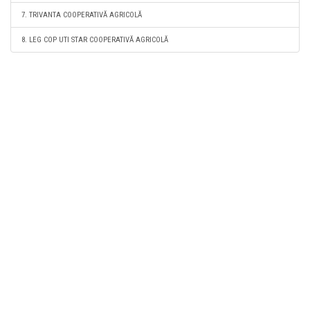
7. TRIVANTA COOPERATIVĂ AGRICOLĂ
8. LEG COP UTI STAR COOPERATIVĂ AGRICOLĂ