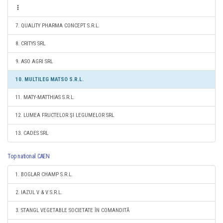
7. QUALITY PHARMA CONCEPT S.R.L.
8. CRITYS SRL
9. ASO AGRI SRL
10. MULTILEG MATSO S.R.L.
11. MATY-MATTHIAS S.R.L.
12. LUMEA FRUCTELOR ŞI LEGUMELOR SRL
13. CADES SRL
Top national CAEN
1. BOGLAR CHAMP S.R.L.
2. IAZUL V & V S.R.L.
3. STANGL VEGETABLE SOCIETATE ÎN COMANDITĂ