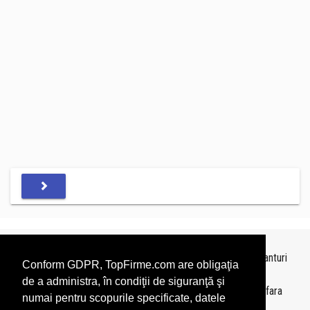
Topurile sunt realizate de
TopFirme
pe baza ultimelor bilanturi
Conform GDPR, TopFirme.com are obligaţia
depuse si au scop informativ.
de a administra, în condiţii de siguranţă şi
Este interzisa folosirea topurilor fara acordul TopFirme si fara
numai pentru scopurile specificate, datele
precizarea sursei.