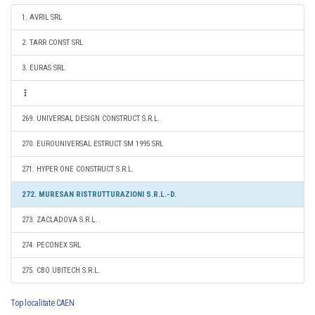
1. AVRIL SRL
2. TARR CONST SRL
3. EURAS SRL
269. UNIVERSAL DESIGN CONSTRUCT S.R.L.
270. EUROUNIVERSAL ESTRUCT SM 1995 SRL
271. HYPER ONE CONSTRUCT S.R.L.
272. MURESAN RISTRUTTURAZIONI S.R.L.-D.
273. ZACLADOVA S.R.L.
274. PECONEX SRL
275. CBO UBITECH S.R.L.
Top localitate CAEN