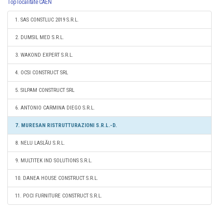
Top localitate CAEN
1. SAS CONSTLUC 2019 S.R.L.
2. DUMSIL MED S.R.L.
3. WAKOND EXPERT S.R.L.
4. OCSI CONSTRUCT SRL
5. SILPAM CONSTRUCT SRL
6. ANTONIO CARMINA DIEGO S.R.L.
7. MURESAN RISTRUTTURAZIONI S.R.L.-D.
8. NELU LASLĂU S.R.L.
9. MULTITEK IND SOLUTIONS S.R.L.
10. DANEA HOUSE CONSTRUCT S.R.L.
11. POCI FURNITURE CONSTRUCT S.R.L.