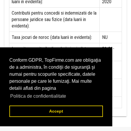
luarii in evidenta):
2020
Contributii pentru concedii si indemnizatii de la
persoane juridice sau fizice (data luarii in
evidenta):
Taxa jocuri de noroc (data luarii in evidenta):
NU
Impozit pe veniturile din salarii si asimilate
01-01-
salariilor (data luarii in evidenta):
2020
Conform GDPR, TopFirme.com are obligaţia
Impozit la titeiul si la gazele naturale din
NU
de a administra, în condiţii de siguranţă şi
productia interna (data luarii in evidenta):
numai pentru scopurile specificate, datele
personale pe care le furnizaţi. Mai multe
Redevente miniere/Venituri din concesiuni si
NU
detalii aflati din pagina
inchirieri (data luarii in evidenta):
Politica de confidentialitate
Redevente petroliere (data luarii in evidenta):
NU
Accept