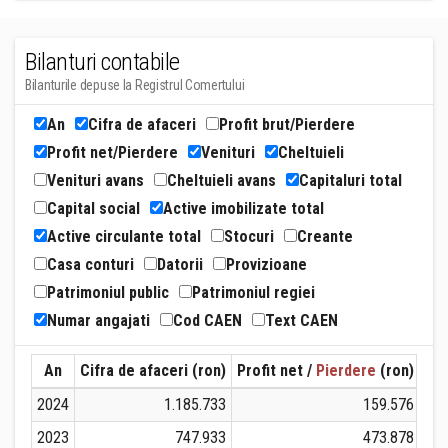
Bilanturi contabile
Bilanturile depuse la Registrul Comertului
An
Cifra de afaceri
Profit brut/Pierdere
Profit net/Pierdere
Venituri
Cheltuieli
Venituri avans
Cheltuieli avans
Capitaluri total
Capital social
Active imobilizate total
Active circulante total
Stocuri
Creante
Casa conturi
Datorii
Provizioane
Patrimoniul public
Patrimoniul regiei
Numar angajati
Cod CAEN
Text CAEN
An
Cifra de afaceri (ron)
Profit net /
Pierdere
(ron)
Ven
2024
1.185.733
159.576
2023
747.933
473.878