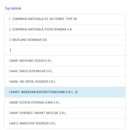
Top national
1. COMPANIA NATIONALA DE CAI FERATE "CFR" SA
2. COMPANIA NATIONALA POSTA ROMANA S.A.
3. KAUFLAND ROMANIA SCS
166404. MIDHOME DESIGN S.R.L.
166405. SIRIUS SUPERNOVA S.R.L.
166406. HAI INSTAL BUSINESS S.R.L.
166407. MURESAN RISTRUTTURAZIONI S.R.L.-D.
166408. SCONTA STEFANIA-LEMN S.R.L.
166409. SOREMED CABINET MEDICAL S.R.L.
166410. MARCCONT BUSINESS S.R.L.