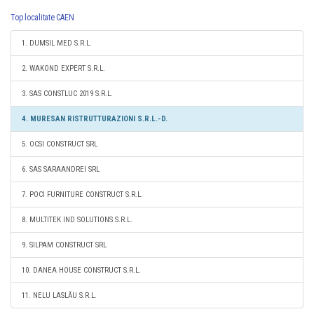
Top localitate CAEN
1. DUMSIL MED S.R.L.
2. WAKOND EXPERT S.R.L.
3. SAS CONSTLUC 2019 S.R.L.
4. MURESAN RISTRUTTURAZIONI S.R.L.-D.
5. OCSI CONSTRUCT SRL
6. SAS SARAANDREI SRL
7. POCI FURNITURE CONSTRUCT S.R.L.
8. MULTITEK IND SOLUTIONS S.R.L.
9. SILPAM CONSTRUCT SRL
10. DANEA HOUSE CONSTRUCT S.R.L.
11. NELU LASLĂU S.R.L.