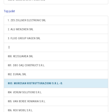
Top judet
1. ZES ZOLLNER ELECTRONIC SRL
2. ALU MENZIKEN SRL
3. FLUID GROUP HAGEN SRL
800. REZOLVAREA SRL
801. DBO OAŞ CONSTRUCT S.R.L.
802. EURIAL SRL
803. MURESAN RISTRUTTURAZIONI S.R.L.-D.
804. VERUM SOLUTIONS S.R.L.
805. VAN BERDE ROMANIA S.R.L.
806. ROX MOBIL S.R.L.