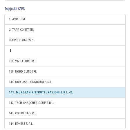
Top judet CAEN
1. AVRIL SRL
2. TARR CONST SRL
3. PRODEXIMP SRL
138. VASI FLOR S.R.L.
139. NORD ELITE SRL
140. DBO OAŞ CONSTRUCT S.R.L.
141. MURESAN RISTRUTTURAZIONI S.R.L.-D.
142. TECH CHEŞCHEŞ GRUP S.R.L.
143. COSIKEGA S.R.L.
144. EPKESZ S.R.L.