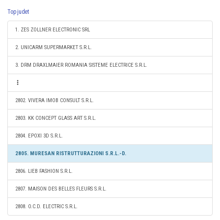
Top judet
1. ZES ZOLLNER ELECTRONIC SRL
2. UNICARM SUPERMARKET S.R.L.
3. DRM DRAXLMAIER ROMANIA SISTEME ELECTRICE S.R.L.
2802. VIVERA IMOB CONSULT S.R.L.
2803. KK CONCEPT GLASS ART S.R.L.
2804. EPOXI 3D S.R.L.
2805. MURESAN RISTRUTTURAZIONI S.R.L.-D.
2806. LIEB FASHION S.R.L.
2807. MAISON DES BELLES FLEURS S.R.L.
2808. O.C.D. ELECTRIC S.R.L.