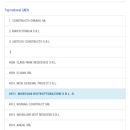
Top national CAEN
1. CONSTRUCTII ERBASU SA
2. BAYER STRADA S.R.L.
3. UBITECH CONSTRUCŢII S.R.L.
4508. CLASS PARK RESIDENCE S.R.L.
4509. ELISAN SRL
4510. MCN GENERAL PROIECT S.R.L.
4511. MURESAN RISTRUTTURAZIONI S.R.L.-D.
4512. NIVMAG CONSTRUCT SRL
4513. IMOBILIAR VEST RESIDENS S.R.L.
4514. AREAL SRL