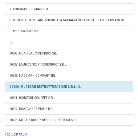
1. CONSTRUCTII ERBASU SA
2. WEBUILD Spa MILANO SUCURSALA ROMANIA BUCURESTI - SEDIU PERMANENT DESEMNAT
3. Porr Construct SRL
10237. NOA REAL CONSTRUCT SRL
10238. LAUR CONCEPT CONSTRUCT S.R.L.
10239. HAGEMAN COMPANY SRL
10240. MURESAN RISTRUTTURAZIONI S.R.L.-D.
10241. ICONFORT CONCEPT S.R.L.
10242. ROADVANCE EDIL S.R.L.
10243. MYCA & BOGDY DESING CONSTRUCT S.R.L.
Top judet CAEN