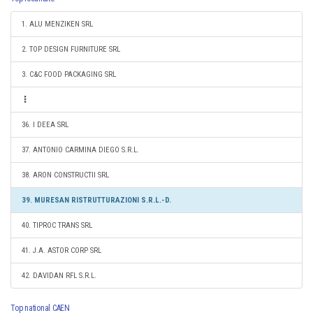
1. ALU MENZIKEN SRL
2. TOP DESIGN FURNITURE SRL
3. C&C FOOD PACKAGING SRL
36. I DEEA SRL
37. ANTONIO CARMINA DIEGO S.R.L.
38. ARON CONSTRUCTII SRL
39. MURESAN RISTRUTTURAZIONI S.R.L.-D.
40. TIPROC TRANS SRL
41. J.A. ASTOR CORP SRL
42. DAVIDAN RFL S.R.L.
Top national CAEN