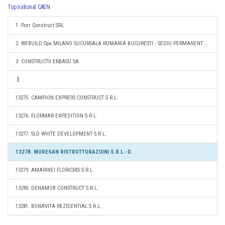
Top national CAEN
1. Porr Construct SRL
2. WEBUILD Spa MILANO SUCURSALA ROMANIA BUCURESTI - SEDIU PERMANENT DESEMNAT
3. CONSTRUCTII ERBASU SA
13275. CAMPION EXPRESS CONSTRUCT S.R.L.
13276. FLORMAR EXPEDITION S.R.L.
13277. SLD WHITE DEVELOPMENT S.R.L.
13278. MURESAN RISTRUTTURAZIONI S.R.L.-D.
13279. AMARINEI FLORICRIS S.R.L.
13280. DENAMOB CONSTRUCT S.R.L.
13281. BONAVITA REZIDENTIAL S.R.L.