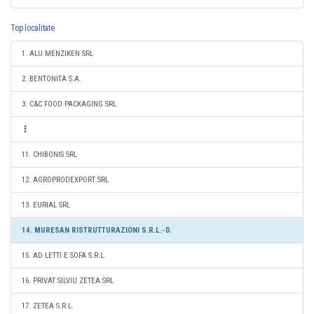
Top localitate
1. ALU MENZIKEN SRL
2. BENTONITA S.A.
3. C&C FOOD PACKAGING SRL
11. CHIBONIS SRL
12. AGROPRODEXPORT SRL
13. EURIAL SRL
14. MURESAN RISTRUTTURAZIONI S.R.L.-D.
15. AD LETTI E SOFA S.R.L.
16. PRIVAT SILVIU ZETEA SRL
17. ZETEA S.R.L.