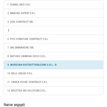
1. DUMSIL MED S.R.L.
2. WAKOND EXPERT S.R.L.
3. OCSI CONSTRUCT SRL
6. POCI FURNITURE CONSTRUCT S.R.L.
7. SAS SARAANDREI SRL
8. ANTONIO CARMINA DIEGO S.R.L.
9. MURESAN RISTRUTTURAZIONI S.R.L.-D.
10. NELU LASLĂU S.R.L.
11. DANEA HOUSE CONSTRUCT S.R.L.
12. MULTITEK IND SOLUTIONS S.R.L.
Numar angajati