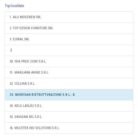
Top localitate
1. ALU MENZIKEN SRL
2. TOP DESIGN FURNITURE SRL
3. EURIAL SRL
30. YDA PROD CONF S.R.L.
31. MANILARA ANINE S.R.L.
32. COLLINA S.R.L.
33. MURESAN RISTRUTTURAZIONI S.R.L.-D.
34. NELU LASLĂU S.R.L.
35. DAVIDAN RFL S.R.L.
36. MULTITEK IND SOLUTIONS S.R.L.