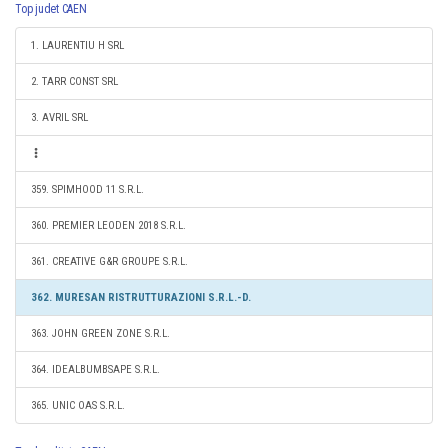
Top judet CAEN
1. LAURENTIU H SRL
2. TARR CONST SRL
3. AVRIL SRL
359. SPIMHOOD 11 S.R.L.
360. PREMIER LEODEN 2018 S.R.L.
361. CREATIVE G&R GROUPE S.R.L.
362. MURESAN RISTRUTTURAZIONI S.R.L.-D.
363. JOHN GREEN ZONE S.R.L.
364. IDEALBUMBSAPE S.R.L.
365. UNIC OAS S.R.L.