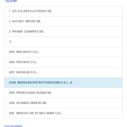
Top judet
1. ZES ZOLLNER ELECTRONIC SRL
2. AUTONET IMPORT SRL
3. PROMAT COMIMPEX SRL
2495. FAM MIHOC S.R.L.
2496. PROFINOX S.R.L.
2497. PRIORIGIN S.R.L.
2498. MURESAN RISTRUTTURAZIONI S.R.L.-D.
2499. PROMOCIONES ALSINA SRL
2500. VEDAMIR CARSERV SRL
2501. FASHION LINE BY SATU MARE S.R.L.
Top localitate