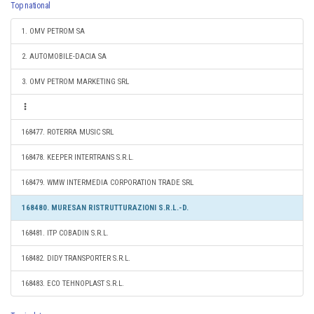
Top national
1. OMV PETROM SA
2. AUTOMOBILE-DACIA SA
3. OMV PETROM MARKETING SRL
168477. ROTERRA MUSIC SRL
168478. KEEPER INTERTRANS S.R.L.
168479. WMW INTERMEDIA CORPORATION TRADE SRL
168480. MURESAN RISTRUTTURAZIONI S.R.L.-D.
168481. ITP COBADIN S.R.L.
168482. DIDY TRANSPORTER S.R.L.
168483. ECO TEHNOPLAST S.R.L.