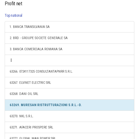
Profit net
Top national
1. BANCA TRANSILVANIA SA
2. BRD - GROUPE SOCIETE GENERALE SA
3. BANCA COMERCIALA ROMANA SA
63266. 0724117325 CONSULTANTAPNRR S.R.L.
63267. ELVINET ELECTRIC SRL
63268. DANI OIL SRL
63269. MURESAN RISTRUTTURAZIONI S.R.L.-D.
63270. NKL S.R.L.
63271. AFACERI PROSPERE SRL
63272. GLOBAL MAN POWER SRL