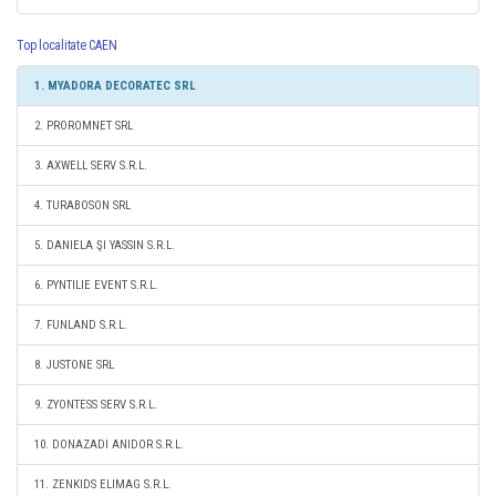
Top localitate CAEN
1. MYADORA DECORATEC SRL
2. PROROMNET SRL
3. AXWELL SERV S.R.L.
4. TURABOSON SRL
5. DANIELA ŞI YASSIN S.R.L.
6. PYNTILIE EVENT S.R.L.
7. FUNLAND S.R.L.
8. JUSTONE SRL
9. ZYONTESS SERV S.R.L.
10. DONAZADI ANIDOR S.R.L.
11. ZENKIDS ELIMAG S.R.L.