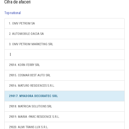
Cifra de afaceri
Top national
1. OMV PETROM SA
2. AUTOMOBILE-DACIA SA
3. OMV PETROM MARKETING SRL
29014. KORN FERRY SRL
29015. COSMAR BEST AUTO SRL
29016. MATURO RESIDENCES S.R.L.
29017. MYADORA DECORATEC SRL
29018. MATRICIA SOLUTIONS SRL
29019. MARIA -PARC RESIDENCE S.R.L.
29020. ALMI TRANS LUX S.R.L.