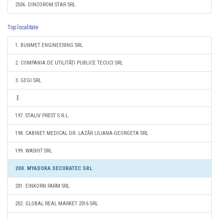
2506. DINCOROM STAR SRL
Top localitate
1. BUNMET ENGINEERING SRL
2. COMPANIA DE UTILITĂȚI PUBLICE TECUCI SRL
3. GEGI SRL
197. STALIV PREST S.R.L.
198. CABINET MEDICAL DR. LAZĂR LILIANA-GEORGETA SRL
199. WASHIT SRL
200. MYADORA DECORATEC SRL
201. EINKORN FARM SRL
202. GLOBAL REAL MARKET 2016 SRL