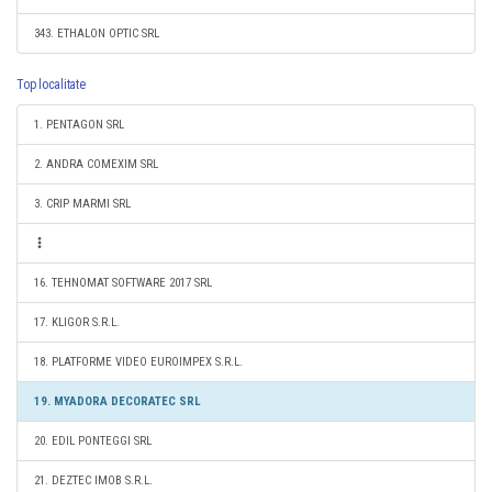
343. ETHALON OPTIC SRL
Top localitate
1. PENTAGON SRL
2. ANDRA COMEXIM SRL
3. CRIP MARMI SRL
16. TEHNOMAT SOFTWARE 2017 SRL
17. KLIGOR S.R.L.
18. PLATFORME VIDEO EUROIMPEX S.R.L.
19. MYADORA DECORATEC SRL
20. EDIL PONTEGGI SRL
21. DEZTEC IMOB S.R.L.