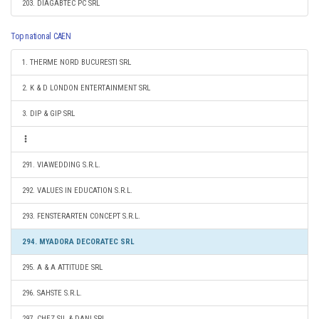
203. DIAGABTEC PC SRL
Top national CAEN
1. THERME NORD BUCURESTI SRL
2. K & D LONDON ENTERTAINMENT SRL
3. DIP & GIP SRL
291. VIAWEDDING S.R.L.
292. VALUES IN EDUCATION S.R.L.
293. FENSTERARTEN CONCEPT S.R.L.
294. MYADORA DECORATEC SRL
295. A & A ATTITUDE SRL
296. SAHSTE S.R.L.
297. CHEZ SIL & DANI SRL