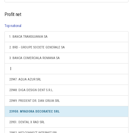
Profit net
Top national
1. BANCA TRANSILVANIA SA
2. BRD - GROUPE SOCIETE GENERALE SA
3. BANCA COMERCIALA ROMANA SA
23947. AQUA AZUR SRL
23948. DIGA DESIGN DENT S.R.L.
23949. PRODENT DR. DAN GRUIA SRL
23950. MYADORA DECORATEC SRL
23951. DENTAL X RAD SRL
23952. NET-CONNECT INTERNET SRL