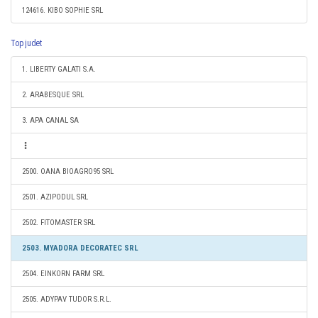
124616. KIBO SOPHIE SRL
Top judet
1. LIBERTY GALATI S.A.
2. ARABESQUE SRL
3. APA CANAL SA
2500. OANA BIOAGRO95 SRL
2501. AZIPODUL SRL
2502. FITOMASTER SRL
2503. MYADORA DECORATEC SRL
2504. EINKORN FARM SRL
2505. ADYPAV TUDOR S.R.L.