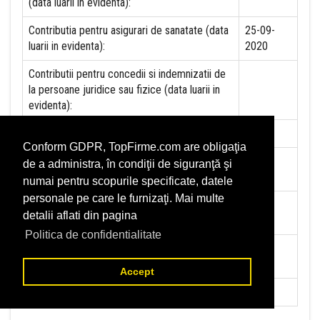
(data luarii in evidenta):
Contributia pentru asigurari de sanatate (data
25-09-
luarii in evidenta):
2020
Contributii pentru concedii si indemnizatii de
la persoane juridice sau fizice (data luarii in
evidenta):
Taxa jocuri de noroc (data luarii in evidenta):
NU
Conform GDPR, TopFirme.com are obligaţia
Impozit pe veniturile din salarii si asimilate
25-09-
de a administra, în condiţii de siguranţă şi
salariilor (data luarii in evidenta):
2020
numai pentru scopurile specificate, datele
personale pe care le furnizaţi. Mai multe
Impozit la titeiul si la gazele naturale din
NU
detalii aflati din pagina
productia interna (data luarii in evidenta):
Politica de confidentialitate
Redevente miniere/Venituri din concesiuni si
NU
inchirieri (data luarii in evidenta):
Accept
Redevente petroliere (data luarii in evidenta):
NU