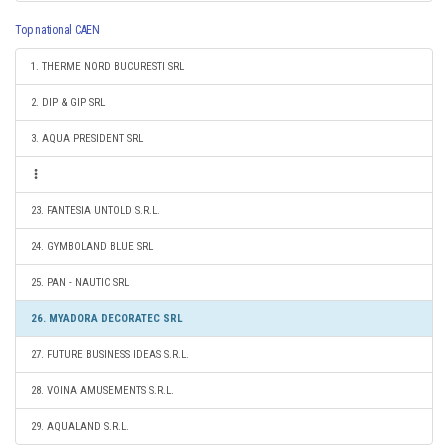
Top national CAEN
1. THERME NORD BUCURESTI SRL
2. DIP & GIP SRL
3. AQUA PRESIDENT SRL
23. FANTESIA UNTOLD S.R.L.
24. GYMBOLAND BLUE SRL
25. PAN - NAUTIC SRL
26. MYADORA DECORATEC SRL
27. FUTURE BUSINESS IDEAS S.R.L.
28. VOINA AMUSEMENTS S.R.L.
29. AQUALAND S.R.L.