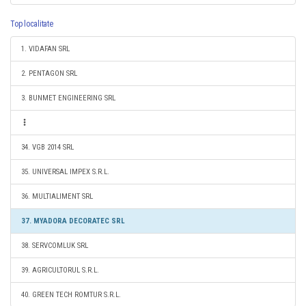
Top localitate
1. VIDAFAN SRL
2. PENTAGON SRL
3. BUNMET ENGINEERING SRL
34. VGB 2014 SRL
35. UNIVERSAL IMPEX S.R.L.
36. MULTIALIMENT SRL
37. MYADORA DECORATEC SRL
38. SERVCOMLUK SRL
39. AGRICULTORUL S.R.L.
40. GREEN TECH ROMTUR S.R.L.