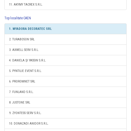
11. AKYMY TACREX S.R.L.
Top localitate CAEN
1. MYADORA DECORATEC SRL
2. TURABOSON SRL
3. AXWELL SERV S.R.L.
4. DANIELA ŞI YASSIN S.R.L.
5. PYNTILIE EVENT S.R.L.
6. PROROMNET SRL
7. FUNLAND S.R.L.
8. JUSTONE SRL
9. ZYONTESS SERV S.R.L.
10. DONAZADI ANIDOR S.R.L.