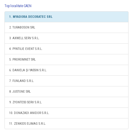
Top localitate CAEN
1. MYADORA DECORATEC SRL
2. TURABOSON SRL
3. AXWELL SERV S.R.L.
4. PYNTILIE EVENT S.R.L.
5. PROROMNET SRL
6. DANIELA ŞI YASSIN S.R.L.
7. FUNLAND S.R.L.
8. JUSTONE SRL
9. ZYONTESS SERV S.R.L.
10. DONAZADI ANIDOR S.R.L.
11. ZENKIDS ELIMAG S.R.L.