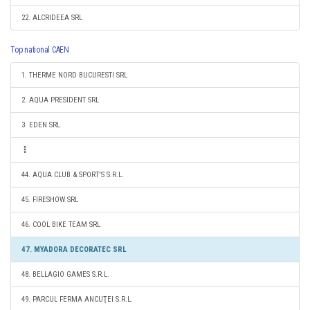
22. ALCRIDEEA SRL
Top national CAEN
1. THERME NORD BUCURESTI SRL
2. AQUA PRESIDENT SRL
3. EDEN SRL
44. AQUA CLUB & SPORT'S S.R.L.
45. FIRESHOW SRL
46. COOL BIKE TEAM SRL
47. MYADORA DECORATEC SRL
48. BELLAGIO GAMES S.R.L.
49. PARCUL FERMA ANCUŢEI S.R.L.