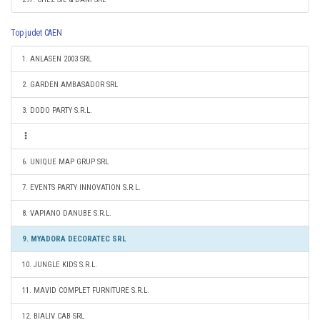
Top judet CAEN
1. ANLASEN 2003 SRL
2. GARDEN AMBASADOR SRL
3. DODO PARTY S.R.L.
6. UNIQUE MAP GRUP SRL
7. EVENTS PARTY INNOVATION S.R.L.
8. VAPIANO DANUBE S.R.L.
9. MYADORA DECORATEC SRL
10. JUNGLE KIDS S.R.L.
11. MAVID COMPLET FURNITURE S.R.L.
12. BIALIV CAB SRL