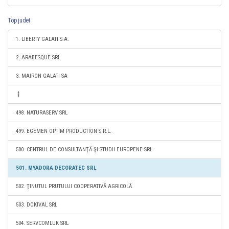
Top judet
1. LIBERTY GALATI S.A.
2. ARABESQUE SRL
3. MAIRON GALATI SA
498. NATURASERV SRL
499. EGEMEN OPTIM PRODUCTION S.R.L.
500. CENTRUL DE CONSULTANŢĂ ŞI STUDII EUROPENE SRL
501. MYADORA DECORATEC SRL
502. ŢINUTUL PRUTULUI COOPERATIVĂ AGRICOLĂ
503. DOKIVAL SRL
504. SERVCOMLUK SRL