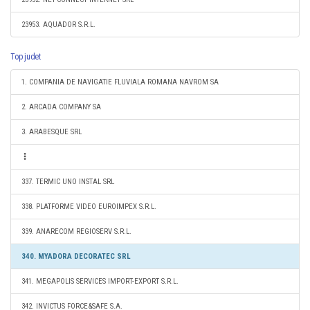
23953. AQUADOR S.R.L.
Top judet
1. COMPANIA DE NAVIGATIE FLUVIALA ROMANA NAVROM SA
2. ARCADA COMPANY SA
3. ARABESQUE SRL
337. TERMIC UNO INSTAL SRL
338. PLATFORME VIDEO EUROIMPEX S.R.L.
339. ANARECOM REGIOSERV S.R.L.
340. MYADORA DECORATEC SRL
341. MEGAPOLIS SERVICES IMPORT-EXPORT S.R.L.
342. INVICTUS FORCE&SAFE S.A.