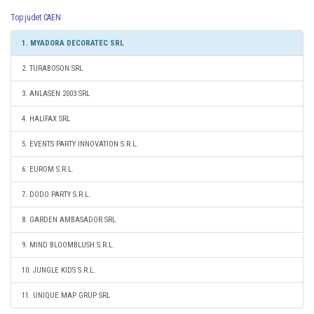
Top judet CAEN
1. MYADORA DECORATEC SRL
2. TURABOSON SRL
3. ANLASEN 2003 SRL
4. HALIFAX SRL
5. EVENTS PARTY INNOVATION S.R.L.
6. EUROM S.R.L.
7. DODO PARTY S.R.L.
8. GARDEN AMBASADOR SRL
9. MIND BLOOMBLUSH S.R.L.
10. JUNGLE KIDS S.R.L.
11. UNIQUE MAP GRUP SRL