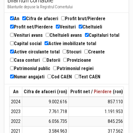
Bilanturi contabile
Bilanturile depuse la Registrul Comertului
An
Cifra de afaceri
Profit brut/Pierdere
Profit net/Pierdere
Venituri
Cheltuieli
Venituri avans
Cheltuieli avans
Capitaluri total
Capital social
Active imobilizate total
Active circulante total
Stocuri
Creante
Casa conturi
Datorii
Provizioane
Patrimoniul public
Patrimoniul regiei
Numar angajati
Cod CAEN
Text CAEN
An
Cifra de afaceri (ron)
Profit net /
Pierdere
(ron)
Ven
2024
9.002.616
857.110
2023
7.761.718
1.191.953
2022
6.056.735
845.256
2021
3.584.963
317.562