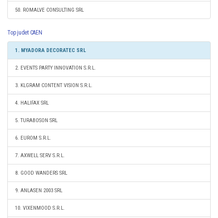
50. ROMALVE CONSULTING SRL
Top judet CAEN
1. MYADORA DECORATEC SRL
2. EVENTS PARTY INNOVATION S.R.L.
3. KLGRAM CONTENT VISION S.R.L.
4. HALIFAX SRL
5. TURABOSON SRL
6. EUROM S.R.L.
7. AXWELL SERV S.R.L.
8. GOOD WANDERS SRL
9. ANLASEN 2003 SRL
10. VIXENMOOD S.R.L.