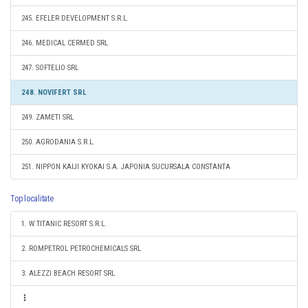
245. EFELER DEVELOPMENT S.R.L.
246. MEDICAL CERMED SRL
247. SOFTELIO SRL
248. NOVIFERT SRL
249. ZAMETI SRL
250. AGRODANIA S.R.L.
251. NIPPON KAIJI KYOKAI S.A. JAPONIA SUCURSALA CONSTANTA
Top localitate
1. W TITANIC RESORT S.R.L.
2. ROMPETROL PETROCHEMICALS SRL
3. ALEZZI BEACH RESORT SRL