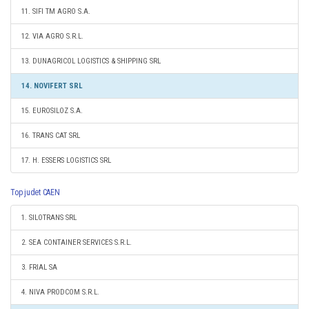
11. SIFI TM AGRO S.A.
12. VIA AGRO S.R.L.
13. DUNAGRICOL LOGISTICS & SHIPPING SRL
14. NOVIFERT SRL
15. EUROSILOZ S.A.
16. TRANS CAT SRL
17. H. ESSERS LOGISTICS SRL
Top judet CAEN
1. SILOTRANS SRL
2. SEA CONTAINER SERVICES S.R.L.
3. FRIAL SA
4. NIVA PRODCOM S.R.L.