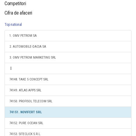
Competitori
Cifra de afaceri
Top national
1. OMV PETROM SA
2. AUTOMOBILE-DACIA SA
3. OMV PETROM MARKETING SRL
74148. TAKE 5 CONCEPT SRL
74149. ATLAS APPS SRL
74150. PROFISOL TELECOM SRL
74151. NOVIFERT SRL
74152. PURE OCEAN SRL
74153. SITECLICK S.R.L.