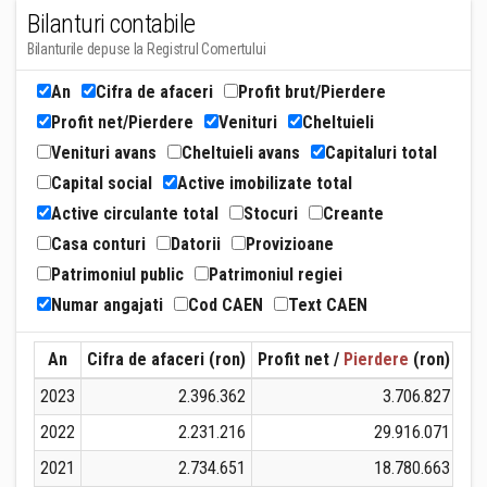
Bilanturi contabile
Bilanturile depuse la Registrul Comertului
An
Cifra de afaceri
Profit brut/Pierdere
Profit net/Pierdere
Venituri
Cheltuieli
Venituri avans
Cheltuieli avans
Capitaluri total
Capital social
Active imobilizate total
Active circulante total
Stocuri
Creante
Casa conturi
Datorii
Provizioane
Patrimoniul public
Patrimoniul regiei
Numar angajati
Cod CAEN
Text CAEN
An
Cifra de afaceri (ron)
Profit net /
Pierdere
(ron)
Ven
2023
2.396.362
3.706.827
2022
2.231.216
29.916.071
2021
2.734.651
18.780.663