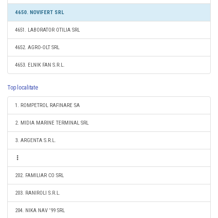
4650. NOVIFERT SRL
4651. LABORATOR OTILIA SRL
4652. AGRO-OLT SRL
4653. ELNIK FAN S.R.L.
Top localitate
1. ROMPETROL RAFINARE SA
2. MIDIA MARINE TERMINAL SRL
3. ARGENTA S.R.L.
202. FAMILIAR CO SRL
203. RANIROLI S.R.L.
204. NIKA NAV '99 SRL