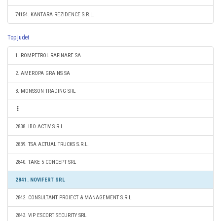
74154. KANTARA REZIDENCE S.R.L.
Top judet
1. ROMPETROL RAFINARE SA
2. AMEROPA GRAINS SA
3. MONSSON TRADING SRL
2838. IBO ACTIV S.R.L.
2839. TSA ACTUAL TRUCKS S.R.L.
2840. TAKE 5 CONCEPT SRL
2841. NOVIFERT SRL
2842. CONSULTANT PROIECT & MANAGEMENT S.R.L.
2843. VIP ESCORT SECURITY SRL