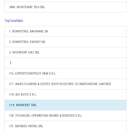
2844. MONTERIAT 2016 SRL
Top localitate
1. ROMPETROL RAFINARE SA
2. ROMPETROL ENERGY SA
3. INTERPORT GAZ SRL
116. EXPERTCONSTRUCT XBM S.R.L.
117. ANA'S FLOWERS & COFFEE SHOP SOCIETATE CU RASPUNDERE LIMITATĂ
118. IBO ACTIV S.R.L.
119. NOVIFERT SRL
120. TECHNICAL OPERATIONS WORKS & SERVICES S.R.L.
121. MERADE INSTAL SRL