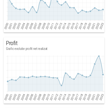
Profit
Grafic evolutie profit net realizat