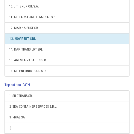
10. J.T. GRUP OIL S.A.
11. MIDIA MARINE TERMINAL SRL
12. MARINA SURF SRL
13. NOVIFERT SRL
14. DAFI TRANS-LIFT SRL
15. ART SEA VACATION S.R.L.
16. MILENI UNIC PROD S.R.L.
Top national CAEN
1. SILOTRANS SRL
2. SEA CONTAINER SERVICES S.R.L.
3. FRIAL SA