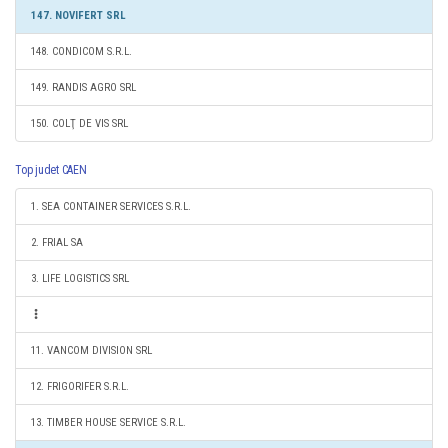
147. NOVIFERT SRL
148. CONDICOM S.R.L.
149. RANDIS AGRO SRL
150. COLŢ DE VIS SRL
Top judet CAEN
1. SEA CONTAINER SERVICES S.R.L.
2. FRIAL SA
3. LIFE LOGISTICS SRL
11. VANCOM DIVISION SRL
12. FRIGORIFER S.R.L.
13. TIMBER HOUSE SERVICE S.R.L.