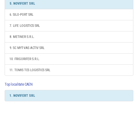
5. NOVIFERT SRL
6. SILO-PORT SRL
7. LIFE LOGISTICS SRL
8. METINER S.R.L.
9. SC MYT-VAS ACTIV SRL
10. FRIGORIFER S.R.L.
11. TOMIS TCS LOGISTICS SRL
Top localitate CAEN
1. NOVIFERT SRL