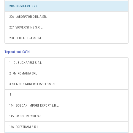
205. NOVIFERT SRL
206. LABORATOR OTILIA SRL
207. VIOVER STING S.R.L.
208. CEREAL TRANS SRL
Top national CAEN
1. IDL BUCHAREST S.R.L.
2. FM ROMANIA SRL
3. SEA CONTAINER SERVICES S.R.L.
144. BOGDAN IMPORT EXPORT S.R.L.
145. FRIGO HM 2001 SRL
146. COFETDAM S.R.L.