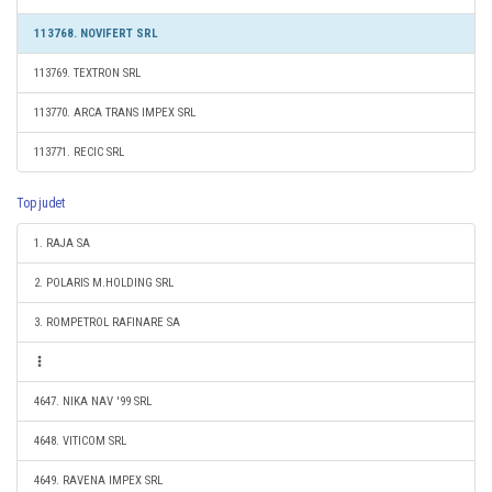
113768. NOVIFERT SRL
113769. TEXTRON SRL
113770. ARCA TRANS IMPEX SRL
113771. RECIC SRL
Top judet
1. RAJA SA
2. POLARIS M.HOLDING SRL
3. ROMPETROL RAFINARE SA
4647. NIKA NAV '99 SRL
4648. VITICOM SRL
4649. RAVENA IMPEX SRL