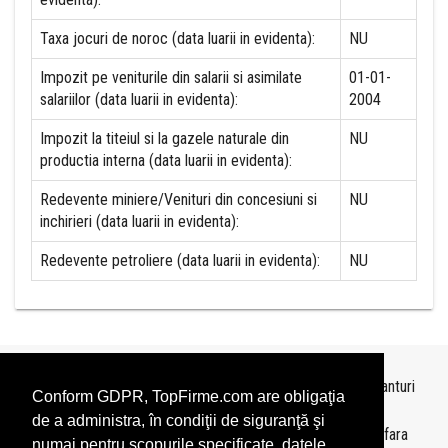
Taxa jocuri de noroc (data luarii in evidenta):
NU
Impozit pe veniturile din salarii si asimilate
01-01-
salariilor (data luarii in evidenta):
2004
Impozit la titeiul si la gazele naturale din
NU
productia interna (data luarii in evidenta):
Redevente miniere/Venituri din concesiuni si
NU
inchirieri (data luarii in evidenta):
Redevente petroliere (data luarii in evidenta):
NU
Topurile sunt realizate de
TopFirme
pe baza ultimelor bilanturi
Conform GDPR, TopFirme.com are obligaţia
depuse si au scop informativ.
de a administra, în condiţii de siguranţă şi
Este interzisa folosirea topurilor fara acordul TopFirme si fara
numai pentru scopurile specificate, datele