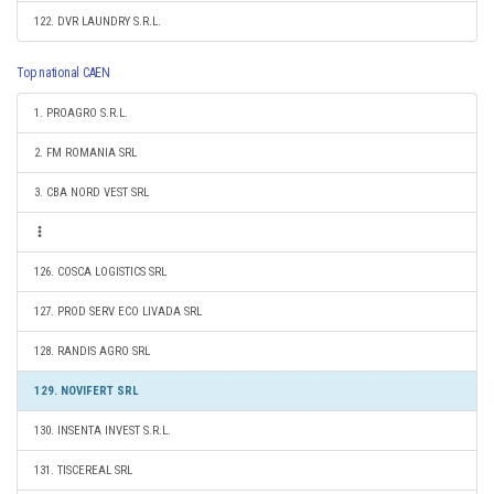
122. DVR LAUNDRY S.R.L.
Top national CAEN
1. PROAGRO S.R.L.
2. FM ROMANIA SRL
3. CBA NORD VEST SRL
126. COSCA LOGISTICS SRL
127. PROD SERV ECO LIVADA SRL
128. RANDIS AGRO SRL
129. NOVIFERT SRL
130. INSENTA INVEST S.R.L.
131. TISCEREAL SRL