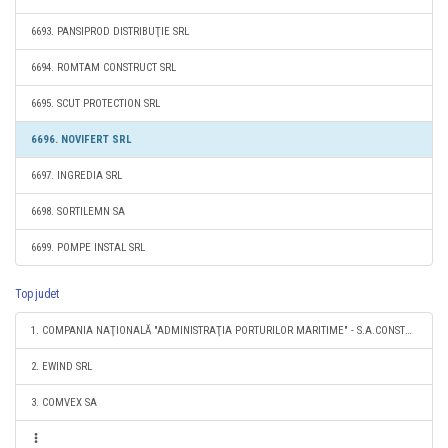
6693. PANSIPROD DISTRIBUŢIE SRL
6694. ROMTAM CONSTRUCT SRL
6695. SCUT PROTECTION SRL
6696. NOVIFERT SRL
6697. INGREDIA SRL
6698. SORTILEMN SA
6699. POMPE INSTAL SRL
Top judet
1. COMPANIA NAŢIONALĂ "ADMINISTRAŢIA PORTURILOR MARITIME" - S.A.CONSTANŢA
2. EWIND SRL
3. COMVEX SA