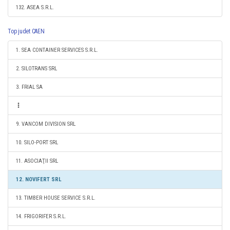
132. ASEA S.R.L.
Top judet CAEN
1. SEA CONTAINER SERVICES S.R.L.
2. SILOTRANS SRL
3. FRIAL SA
9. VANCOM DIVISION SRL
10. SILO-PORT SRL
11. ASOCIAŢII SRL
12. NOVIFERT SRL
13. TIMBER HOUSE SERVICE S.R.L.
14. FRIGORIFER S.R.L.