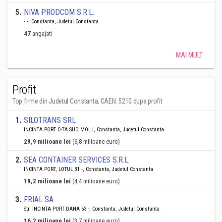
5
.
NIVA PRODCOM S.R.L.
- -, Constanta, Judetul Constanta
47
angajati
MAI MULT
Profit
Top firme din Judetul Constanta, CAEN: 5210 dupa profit
1
.
SILOTRANS SRL
INCINTA PORT C-TA SUD MOL I, Constanta, Judetul Constanta
29,9 milioane lei
(6,8 milioane euro)
2
.
SEA CONTAINER SERVICES S.R.L.
INCINTA PORT, LOTUL B1 -, Constanta, Judetul Constanta
19,2 milioane lei
(4,4 milioane euro)
3
.
FRIAL SA
Str. INCINTA PORT DANA 53 -, Constanta, Judetul Constanta
16,2 milioane lei
(3,7 milioane euro)