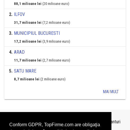
88,1 milioane lei
(20 milioane euro)
2
.
ILFOV
31,7 milioane lei
(7,2 milioane euro)
3
.
MUNICIPIUL BUCURESTI
17,2 milioane lei
(3,9 milioane euro)
4
.
ARAD
11,7 milioane lei
(2,7 milioane euro)
5
.
SATU MARE
8,7 milioane lei
(2 milioane euro)
MAI MULT
Topurile sunt realizate de
TopFirme
pe baza ultimelor bilanturi
Conform GDPR, TopFirme.com are obligaţia
depuse si au scop informativ.