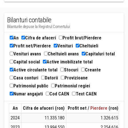
Bilanturi contabile
Bilanturile depuse la Registrul Comertului
An
Cifra de afaceri
Profit brut/Pierdere
Profit net/Pierdere
Venituri
Cheltuieli
Venituri avans
Cheltuieli avans
Capitaluri total
Capital social
Active imobilizate total
Active circulante total
Stocuri
Creante
Casa conturi
Datorii
Provizioane
Patrimoniul public
Patrimoniul regiei
Numar angajati
Cod CAEN
Text CAEN
An
Cifra de afaceri (ron)
Profit net /
Pierdere
(ron)
Ven
2024
11.335.180
1.326.615
2023
13.994.550
2.254.616