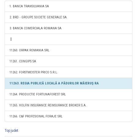
1. BANCA TRANSILVANIA SA
2. BRD - GROUPE SOCIETE GENERALE SA
3. BANCA COMERCIALA ROMANA SA
11260. ORPAK ROMANIA SRL
11261. CONGIPS SA
11262. FORSTMEISTER PRICO S.R.L.
11263. REGIA PUBLICĂ LOCALĂ A PĂDURILOR MĂIERUŞ RA
11264. PRODUCTIE FORTUNAFOREST SRL
11265. HOLFIN INSURANCE REINSURANCE BROKER S.A.
11266. C&F PROFESIONAL FORAJE SRL
Top judet