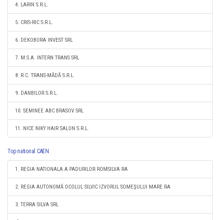
4. LARIN S.R.L.
5. CRIS-RIC S.R.L.
6. DEKOBORA INVEST SRL
7. M.S.A. INTERN TRANS SRL
8. R.C. TRANS-MĂDĂ S.R.L.
9. DANBILOR S.R.L.
10. SEMINEE ABC BRASOV SRL
11. NICE NIKY HAIR SALON S.R.L.
Top national CAEN
1. REGIA NATIONALA A PADURILOR ROMSILVA RA
2. REGIA AUTONOMĂ OCOLUL SILVIC IZVORUL SOMEŞULUI MARE RA
3. TERRA SILVA SRL