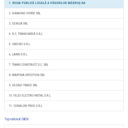
1. REGIA PUBLICĂ LOCALĂ A PĂDURILOR MĂIERUŞ RA
2. DIAMOND HORSE SRL
3. GENICA SRL
4. R.C. TRANS-MĂDĂ S.R.L.
5. CRIS-RIC S.R.L.
6. LARIN S.R.L.
7. TRANS CONSTRUCT D.C. SRL
8. MARTINA SPEDITION SRL
9. GEORGI TRADE SRL
10. FELDI ELECTRO-INSTAL S.R.L.
11. CONALCRI PROD S.R.L.
Top national CAEN