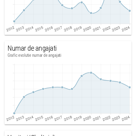
Numar de angajati
Grafic evolutie numar de angajati