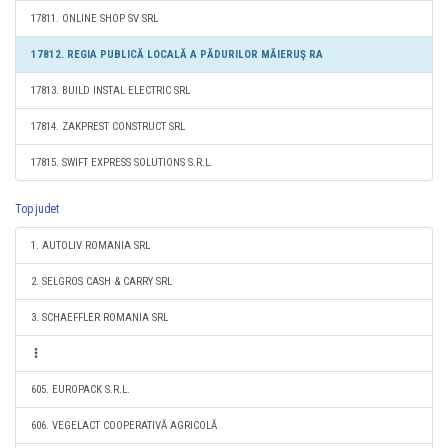
17811. ONLINE SHOP SV SRL
17812. REGIA PUBLICĂ LOCALĂ A PĂDURILOR MĂIERUŞ RA
17813. BUILD INSTAL ELECTRIC SRL
17814. ZAKPREST CONSTRUCT SRL
17815. SWIFT EXPRESS SOLUTIONS S.R.L.
Top judet
1. AUTOLIV ROMANIA SRL
2. SELGROS CASH & CARRY SRL
3. SCHAEFFLER ROMANIA SRL
605. EUROPACK S.R.L.
606. VEGELACT COOPERATIVĂ AGRICOLĂ