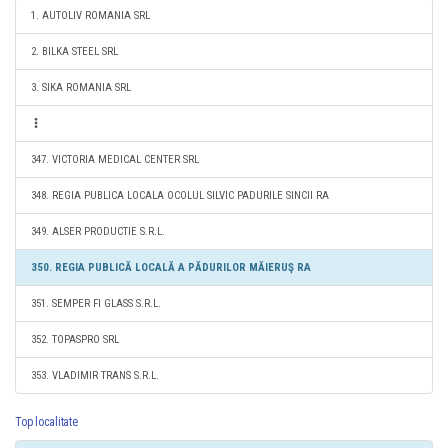
1. AUTOLIV ROMANIA SRL
2. BILKA STEEL SRL
3. SIKA ROMANIA SRL
347. VICTORIA MEDICAL CENTER SRL
348. REGIA PUBLICA LOCALA OCOLUL SILVIC PADURILE SINCII RA
349. ALSER PRODUCTIE S.R.L.
350. REGIA PUBLICĂ LOCALĂ A PĂDURILOR MĂIERUŞ RA
351. SEMPER FI GLASS S.R.L.
352. TOPASPRO SRL
353. VLADIMIR TRANS S.R.L.
Top localitate