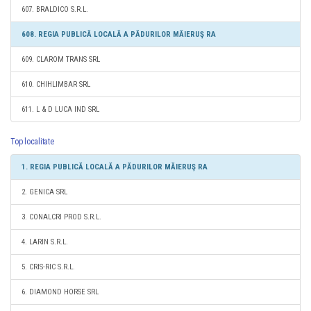
607. BRALDICO S.R.L.
608. REGIA PUBLICĂ LOCALĂ A PĂDURILOR MĂIERUŞ RA
609. CLAROM TRANS SRL
610. CHIHLIMBAR SRL
611. L & D LUCA IND SRL
Top localitate
1. REGIA PUBLICĂ LOCALĂ A PĂDURILOR MĂIERUŞ RA
2. GENICA SRL
3. CONALCRI PROD S.R.L.
4. LARIN S.R.L.
5. CRIS-RIC S.R.L.
6. DIAMOND HORSE SRL