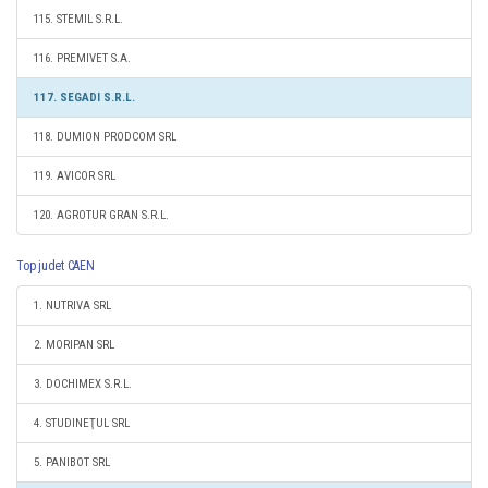
115. STEMIL S.R.L.
116. PREMIVET S.A.
117. SEGADI S.R.L.
118. DUMION PRODCOM SRL
119. AVICOR SRL
120. AGROTUR GRAN S.R.L.
Top judet CAEN
1. NUTRIVA SRL
2. MORIPAN SRL
3. DOCHIMEX S.R.L.
4. STUDINEŢUL SRL
5. PANIBOT SRL