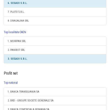
6. SEGADI S.R.L.
7. PLUTO S.R.L.
8. DRAGALINA SRL
Top localitate CAEN
1. MORIPAN SRL
2. PANIBOT SRL
3. SEGADI S.R.L.
Profit net
Top national
1. BANCA TRANSILVANIA SA
2. BRD - GROUPE SOCIETE GENERALE SA
3. BANCA COMERCIALA ROMANA SA