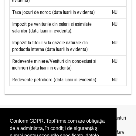
evidenta):
Taxa jocuri de noroc (data luarii in evidenta):
NU
Impozit pe veniturile din salarii si asimilate
NU
salariilor (data luarii in evidenta):
Impozit la titeiul si la gazele naturale din
NU
productia interna (data luarii in evidenta):
Redevente miniere/Venituri din concesiuni si
NU
inchirieri (data luarii in evidenta):
Redevente petroliere (data luarii in evidenta):
NU
Topurile sunt realizate de
TopFirme
pe baza ultimelor bilanturi
Conform GDPR, TopFirme.com are obligaţia
depuse si au scop informativ.
de a administra, în condiţii de siguranţă şi
Este interzisa folosirea topurilor fara acordul TopFirme si fara
numai pentru scopurile specificate, datele