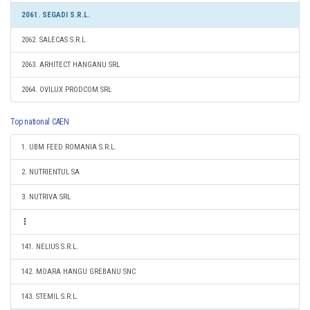
2061. SEGADI S.R.L.
2062. SALECAS S.R.L.
2063. ARHITECT HANGANU SRL
2064. OVILUX PRODCOM SRL
Top national CAEN
1. UBM FEED ROMANIA S.R.L.
2. NUTRIENTUL SA
3. NUTRIVA SRL
141. NELIUS S.R.L.
142. MOARA HANGU GREBANU SNC
143. STEMIL S.R.L.