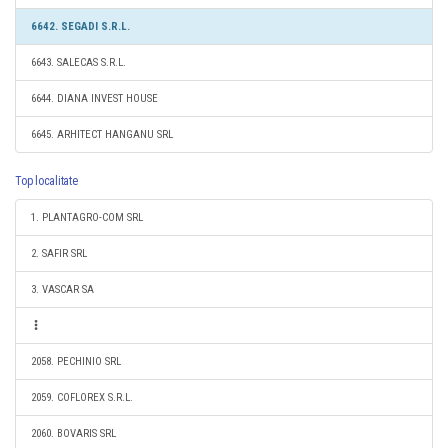
6642. SEGADI S.R.L.
6643. SALECAS S.R.L.
6644. DIANA INVEST HOUSE
6645. ARHITECT HANGANU SRL
Top localitate
1. PLANTAGRO-COM SRL
2. SAFIR SRL
3. VASCAR SA
2058. PECHINIO SRL
2059. COFLOREX S.R.L.
2060. BOVARIS SRL