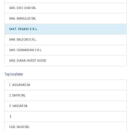
5445. DIEC COM SRL
5446. MANULUS SRL
5447. SEGADI S.R.L.
5448. SALECAS S.R.L.
5449. CHIRAMDAN S.R.L.
5450. DIANA INVEST HOUSE
Top localitate
1. AQUAVAS SA
2. SAFIR SRL
3. VASCAR SA
1630. FAUR SRL