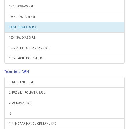
1631. BOVARIS SRL
1632. DIEC COM SRL
1633. SEGADI S.R.L.
1634. SALECAS S.R.L.
1635. ARHITECT HANGANU SRL
1636. CAGIFEPA COM S.R.L.
Top national CAEN
1. NUTRIENTUL SA
2. PROVIMI ROMÂNIA S.R.L.
3. AGROMAR SRL
114. MOARA HANGU GREBANU SNC