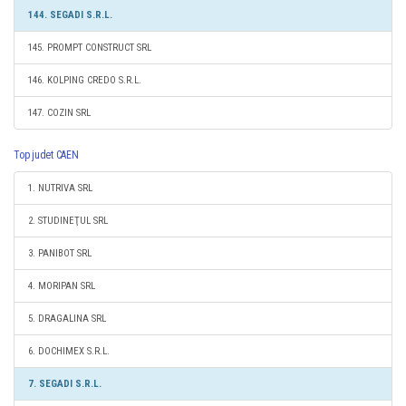
144. SEGADI S.R.L.
145. PROMPT CONSTRUCT SRL
146. KOLPING CREDO S.R.L.
147. COZIN SRL
Top judet CAEN
1. NUTRIVA SRL
2. STUDINEŢUL SRL
3. PANIBOT SRL
4. MORIPAN SRL
5. DRAGALINA SRL
6. DOCHIMEX S.R.L.
7. SEGADI S.R.L.