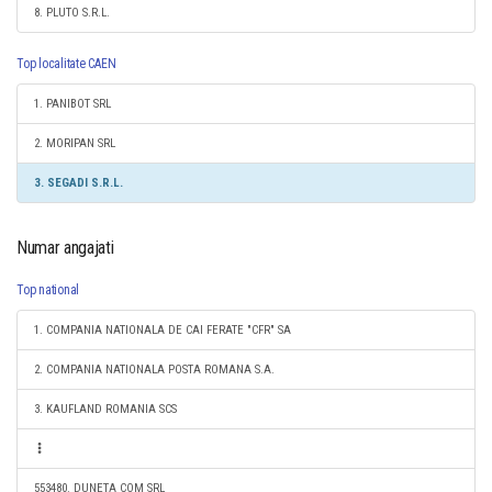
8. PLUTO S.R.L.
Top localitate CAEN
1. PANIBOT SRL
2. MORIPAN SRL
3. SEGADI S.R.L.
Numar angajati
Top national
1. COMPANIA NATIONALA DE CAI FERATE "CFR" SA
2. COMPANIA NATIONALA POSTA ROMANA S.A.
3. KAUFLAND ROMANIA SCS
553480. DUNETA COM SRL