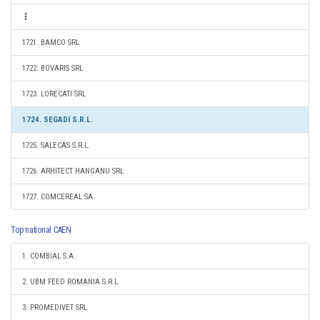
1721. BAMCO SRL
1722. BOVARIS SRL
1723. LORECATI SRL
1724. SEGADI S.R.L.
1725. SALECAS S.R.L.
1726. ARHITECT HANGANU SRL
1727. COMCEREAL SA
Top national CAEN
1. COMBIAL S.A.
2. UBM FEED ROMANIA S.R.L.
3. PROMEDIVET SRL