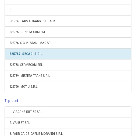
525784. PARMA TRANS PROD S.R.L.
525785. DUNETA COM SRL
525786. S.C.M. STANUMAR SRL
525787. SEGADI S.R.L.
525788. SERMECOM SRL
525789. MISTEFA TRANS S.R.L.
525790. MOTIU S.R.L.
Top judet
1. VIACONS RUTIER SRL
2. VANBET SRL
3. FABRICA DE CARNE MORANDI S.R.L.