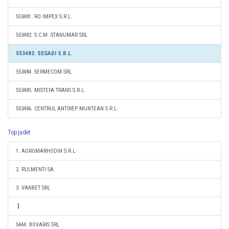
553481. RO IMPEX S.R.L.
553482. S.C.M. STANUMAR SRL
553483. SEGADI S.R.L.
553484. SERMECOM SRL
553485. MISTEFA TRANS S.R.L.
553486. CENTRUL ANTIREP MUNTEAN S.R.L.
Top judet
1. AGROMARHODIN S.R.L.
2. RULMENTI SA
3. VANBET SRL
5444. BOVARIS SRL