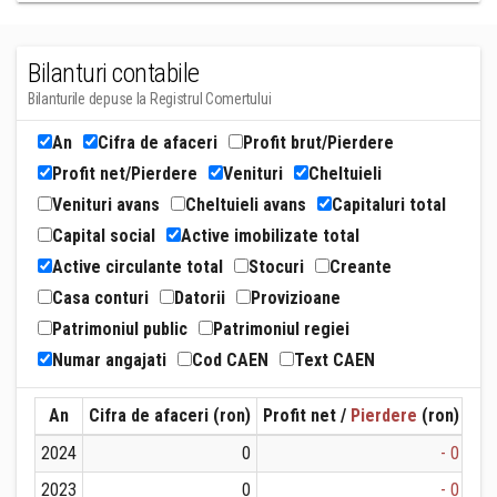
Bilanturi contabile
Bilanturile depuse la Registrul Comertului
An
Cifra de afaceri
Profit brut/Pierdere
Profit net/Pierdere
Venituri
Cheltuieli
Venituri avans
Cheltuieli avans
Capitaluri total
Capital social
Active imobilizate total
Active circulante total
Stocuri
Creante
Casa conturi
Datorii
Provizioane
Patrimoniul public
Patrimoniul regiei
Numar angajati
Cod CAEN
Text CAEN
An
Cifra de afaceri (ron)
Profit net /
Pierdere
(ron)
Ven
2024
0
- 0
2023
0
- 0