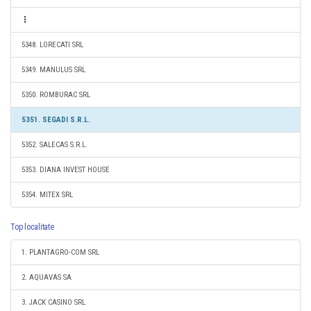
5348. LORECATI SRL
5349. MANULUS SRL
5350. ROMBURAC SRL
5351. SEGADI S.R.L.
5352. SALECAS S.R.L.
5353. DIANA INVEST HOUSE
5354. MITEX SRL
Top localitate
1. PLANTAGRO-COM SRL
2. AQUAVAS SA
3. JACK CASINO SRL