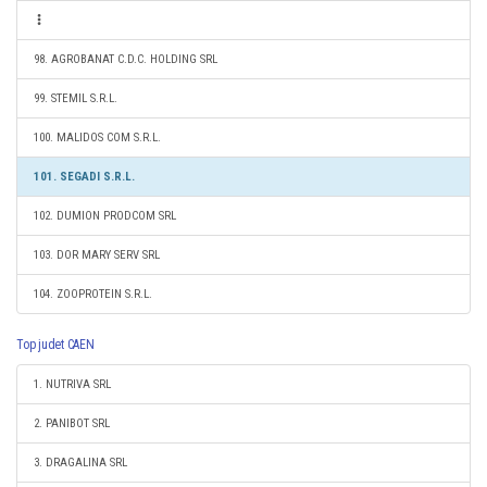
98. AGROBANAT C.D.C. HOLDING SRL
99. STEMIL S.R.L.
100. MALIDOS COM S.R.L.
101. SEGADI S.R.L.
102. DUMION PRODCOM SRL
103. DOR MARY SERV SRL
104. ZOOPROTEIN S.R.L.
Top judet CAEN
1. NUTRIVA SRL
2. PANIBOT SRL
3. DRAGALINA SRL