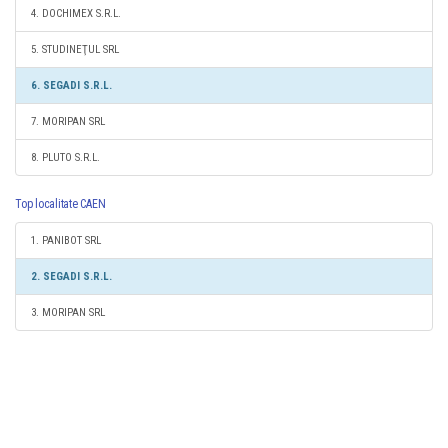
4. DOCHIMEX S.R.L.
5. STUDINEŢUL SRL
6. SEGADI S.R.L.
7. MORIPAN SRL
8. PLUTO S.R.L.
Top localitate CAEN
1. PANIBOT SRL
2. SEGADI S.R.L.
3. MORIPAN SRL