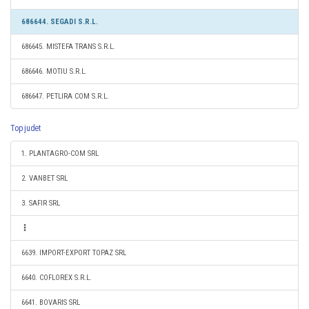
686644. SEGADI S.R.L.
686645. MISTEFA TRANS S.R.L.
686646. MOTIU S.R.L.
686647. PETLIRA COM S.R.L.
Top judet
1. PLANTAGRO-COM SRL
2. VANBET SRL
3. SAFIR SRL
6639. IMPORT-EXPORT TOPAZ SRL
6640. COFLOREX S.R.L.
6641. BOVARIS SRL