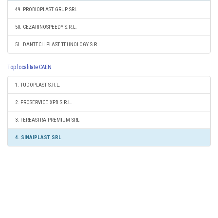
49. PROBIOPLAST GRUP SRL
50. CEZARINOSPEEDY S.R.L.
51. DANTECH PLAST TEHNOLOGY S.R.L.
Top localitate CAEN
1. TUDOPLAST S.R.L.
2. PROSERVICE XPB S.R.L.
3. FEREASTRA PREMIUM SRL
4. SINAIPLAST SRL