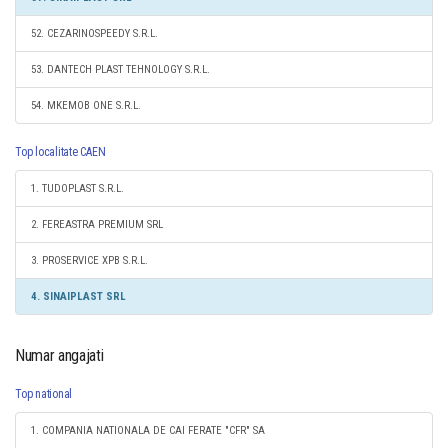
52. CEZARINOSPEEDY S.R.L.
53. DANTECH PLAST TEHNOLOGY S.R.L.
54. MKEMOB ONE S.R.L.
Top localitate CAEN
1. TUDOPLAST S.R.L.
2. FEREASTRA PREMIUM SRL
3. PROSERVICE XPB S.R.L.
4. SINAIPLAST SRL
Numar angajati
Top national
1. COMPANIA NATIONALA DE CAI FERATE "CFR" SA