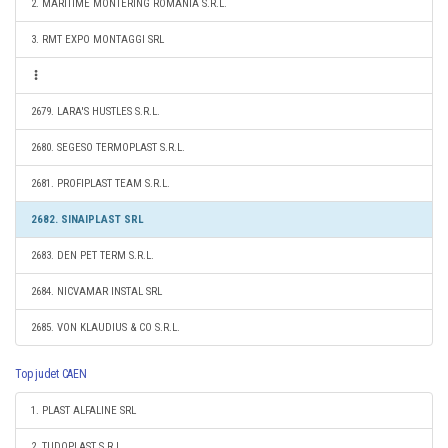
2. MARITIME MONTERING ROMANIA S.R.L.
3. RMT EXPO MONTAGGI SRL
2679. LARA'S HUSTLES S.R.L.
2680. SEGESO TERMOPLAST S.R.L.
2681. PROFIPLAST TEAM S.R.L.
2682. SINAIPLAST SRL
2683. DEN PET TERM S.R.L.
2684. NICVAMAR INSTAL SRL
2685. VON KLAUDIUS & CO S.R.L.
Top judet CAEN
1. PLAST ALFALINE SRL
2. TUDOPLAST S.R.L.