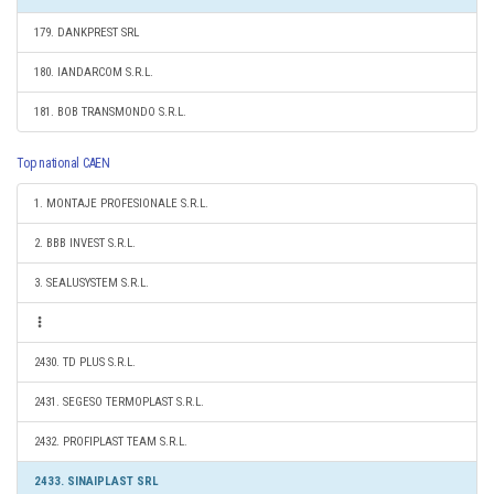
179. DANKPREST SRL
180. IANDARCOM S.R.L.
181. BOB TRANSMONDO S.R.L.
Top national CAEN
1. MONTAJE PROFESIONALE S.R.L.
2. BBB INVEST S.R.L.
3. SEALUSYSTEM S.R.L.
2430. TD PLUS S.R.L.
2431. SEGESO TERMOPLAST S.R.L.
2432. PROFIPLAST TEAM S.R.L.
2433. SINAIPLAST SRL