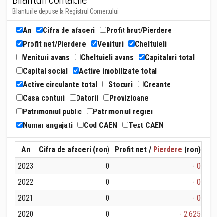
Bilanturi contabile
Bilanturile depuse la Registrul Comertului
An
Cifra de afaceri
Profit brut/Pierdere
Profit net/Pierdere
Venituri
Cheltuieli
Venituri avans
Cheltuieli avans
Capitaluri total
Capital social
Active imobilizate total
Active circulante total
Stocuri
Creante
Casa conturi
Datorii
Provizioane
Patrimoniul public
Patrimoniul regiei
Numar angajati
Cod CAEN
Text CAEN
An
Cifra de afaceri (ron)
Profit net /
Pierdere
(ron)
Ven
2023
0
- 0
2022
0
- 0
2021
0
- 0
2020
0
- 2.625