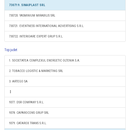
730719. SINAIPLAST SRL
730720. YASMINIUM MIRABILIS SRL
730721. EVENTNESS INTERNATIONAL ADVERTISING S.R.L.
730722. INTERIOARE EXPERT GRUP S.R.L.
Top judet
1. SOCIETATEA COMPLEXUL ENERGETIC OLTENIA S.A.
2. TOBACCO LOGISTIC & MARKETING SRL
3. ARTEGO SA
9377. DSR COMPANY S.R.L.
9378. CAPAROCONS GRUP SRL
9379. CATAROX TRANS S.R.L.