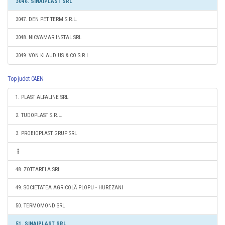
3046. SINAIPLAST SRL
3047. DEN PET TERM S.R.L.
3048. NICVAMAR INSTAL SRL
3049. VON KLAUDIUS & CO S.R.L.
Top judet CAEN
1. PLAST ALFALINE SRL
2. TUDOPLAST S.R.L.
3. PROBIOPLAST GRUP SRL
48. ZOTTARELA SRL
49. SOCIETATEA AGRICOLĂ PLOPU - HUREZANI
50. TERMOMOND SRL
51. SINAIPLAST SRL