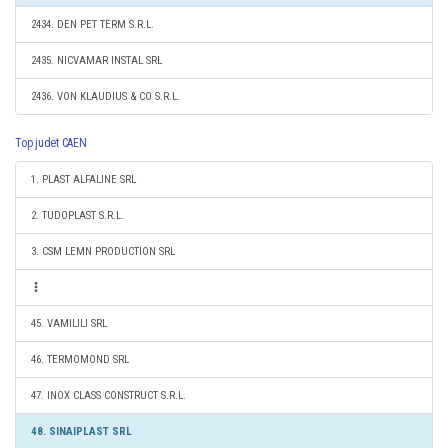
2434. DEN PET TERM S.R.L.
2435. NICVAMAR INSTAL SRL
2436. VON KLAUDIUS & CO S.R.L.
Top judet CAEN
1. PLAST ALFALINE SRL
2. TUDOPLAST S.R.L.
3. CSM LEMN PRODUCTION SRL
45. VAMILILI SRL
46. TERMOMOND SRL
47. INOX CLASS CONSTRUCT S.R.L.
48. SINAIPLAST SRL