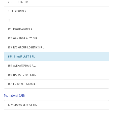
2. UTIL LOCAL SRL
3. CIPRIBON S.R.L.
151. PROFISALON S.R.L.
152. OANADOR AUTO S.R.L.
153. RTC GROUP LOGISTIC S.R.L.
154. SINAIPLAST SRL
155. ALEXARYADA S.R.L.
156. NAIBAF GRUP S.R.L.
157. BOBDIVET 2012 SRL
Top national CAEN
1. WINDOWS SERVICE SRL