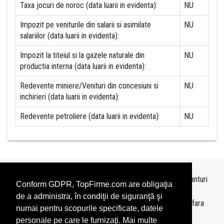
Taxa jocuri de noroc (data luarii in evidenta):
NU
Impozit pe veniturile din salarii si asimilate
NU
salariilor (data luarii in evidenta):
Impozit la titeiul si la gazele naturale din
NU
productia interna (data luarii in evidenta):
Redevente miniere/Venituri din concesiuni si
NU
inchirieri (data luarii in evidenta):
Redevente petroliere (data luarii in evidenta):
NU
Topurile sunt realizate de
TopFirme
pe baza ultimelor bilanturi
Conform GDPR, TopFirme.com are obligaţia
depuse si au scop informativ.
de a administra, în condiţii de siguranţă şi
Este interzisa folosirea topurilor fara acordul TopFirme si fara
numai pentru scopurile specificate, datele
precizarea sursei.
personale pe care le furnizaţi. Mai multe