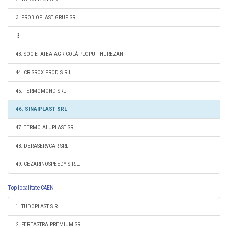
3. PROBIOPLAST GRUP SRL
43. SOCIETATEA AGRICOLĂ PLOPU - HUREZANI
44. CRISROX PROD S.R.L.
45. TERMOMOND SRL
46. SINAIPLAST SRL
47. TERMO ALUPLAST SRL
48. DERASERVCAR SRL
49. CEZARINOSPEEDY S.R.L.
Top localitate CAEN
1. TUDOPLAST S.R.L.
2. FEREASTRA PREMIUM SRL