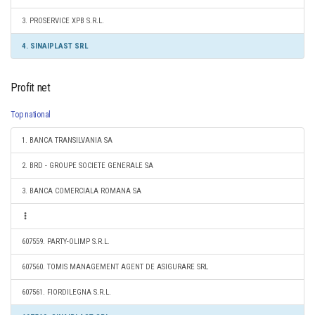
3. PROSERVICE XPB S.R.L.
4. SINAIPLAST SRL
Profit net
Top national
1. BANCA TRANSILVANIA SA
2. BRD - GROUPE SOCIETE GENERALE SA
3. BANCA COMERCIALA ROMANA SA
607559. PARTY-OLIMP S.R.L.
607560. TOMIS MANAGEMENT AGENT DE ASIGURARE SRL
607561. FIORDILEGNA S.R.L.