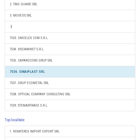
2. TMG GUARD SRL
3. MOVEOS SRL
7533. OMCELEX COM S.R.L.
7534. VISCAMINET S.R.L.
7535. CAPAROCONS GRUP SRL
7536. SINAIPLAST SRL
7537. GRUP ECOMETAL SRL
7538. OPTICAL COMPANY CONSULTING SRL
7539. STEMARTRADE S.R.L.
Top localitate
1. ROMFEREX IMPORT EXPORT SRL