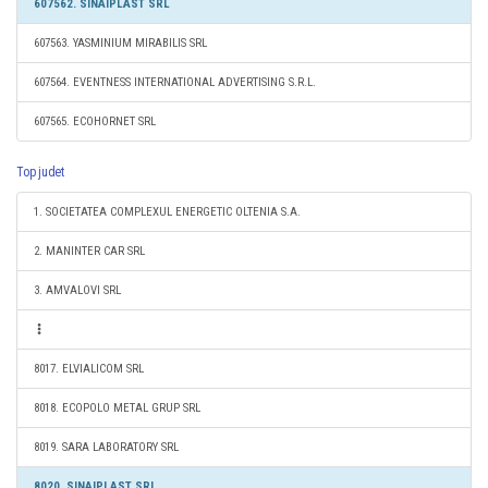
607562. SINAIPLAST SRL
607563. YASMINIUM MIRABILIS SRL
607564. EVENTNESS INTERNATIONAL ADVERTISING S.R.L.
607565. ECOHORNET SRL
Top judet
1. SOCIETATEA COMPLEXUL ENERGETIC OLTENIA S.A.
2. MANINTER CAR SRL
3. AMVALOVI SRL
8017. ELVIALICOM SRL
8018. ECOPOLO METAL GRUP SRL
8019. SARA LABORATORY SRL
8020. SINAIPLAST SRL