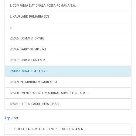
2. COMPANIA NATIONALA POSTA ROMANA S.A.
3. KAUFLAND ROMANIA SCS
623355. COMSY SHOP SRL
623356. PARTY-OLIMP S.R.L.
623357. FIORDILEGNA S.R.L.
623358. SINAIPLAST SRL
623359. YASMINIUM MIRABILIS SRL
623360. EVENTNESS INTERNATIONAL ADVERTISING S.R.L.
623361. FLORIN CAROLI SERVICE SRL
Top judet
1. SOCIETATEA COMPLEXUL ENERGETIC OLTENIA S.A.