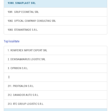
9380. SINAIPLAST SRL
9381. GRUP ECOMETAL SRL
9382. OPTICAL COMPANY CONSULTING SRL
9383. STEMARTRADE S.R.L.
Top localitate
1. ROMFEREX IMPORT EXPORT SRL
2. DENISA&MARIUS LOGISTIC SRL
3. CIPRIBON S.R.L.
211. PROFISALON S.R.L.
212. OANADOR AUTO S.R.L.
213. RTC GROUP LOGISTIC S.R.L.