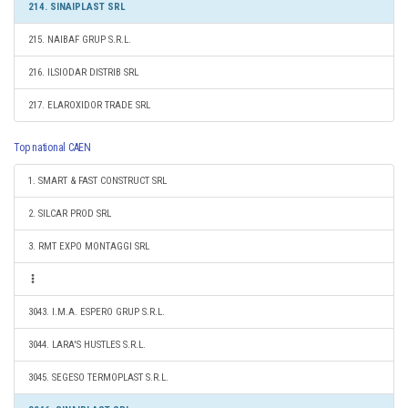
214. SINAIPLAST SRL
215. NAIBAF GRUP S.R.L.
216. ILSIODAR DISTRIB SRL
217. ELAROXIDOR TRADE SRL
Top national CAEN
1. SMART & FAST CONSTRUCT SRL
2. SILCAR PROD SRL
3. RMT EXPO MONTAGGI SRL
3043. I.M.A. ESPERO GRUP S.R.L.
3044. LARA'S HUSTLES S.R.L.
3045. SEGESO TERMOPLAST S.R.L.