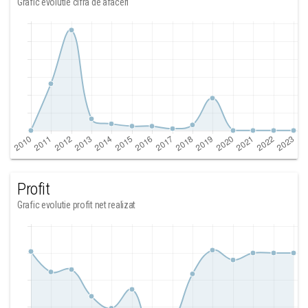
Grafic evolutie cifra de afaceri
Profit
Grafic evolutie profit net realizat