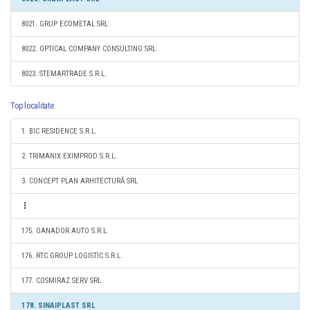
8021. GRUP ECOMETAL SRL
8022. OPTICAL COMPANY CONSULTING SRL
8023. STEMARTRADE S.R.L.
Top localitate
1. BIC RESIDENCE S.R.L.
2. TRIMANIX EXIMPROD S.R.L.
3. CONCEPT PLAN ARHITECTURĂ SRL
175. OANADOR AUTO S.R.L.
176. RTC GROUP LOGISTIC S.R.L.
177. COSMIRAZ SERV SRL
178. SINAIPLAST SRL