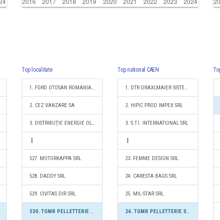
Top localitate
Top national CAEN
To
1. FORD OTOSAN ROMANIA S.R.L.
1. DTR DRAXLMAIER SISTEME TEHNICE ROMANIA SRL
2. CEZ VANZARE SA
2. HIPIC PROD IMPEX SRL
3. DISTRIBUȚIE ENERGIE OLTENIA S.A.
3. S.T.I. INTERNATIONAL SRL
527. MOTORKAPPA SRL
23. FEMME DESIGN SRL
528. DADDY SRL
24. CARESTA BAGS SRL
529. CIVITAS DIR SRL
25. MIL-STAR SRL
530. TGMR PELLETTERIE SRL
26. TGMR PELLETTERIE SRL