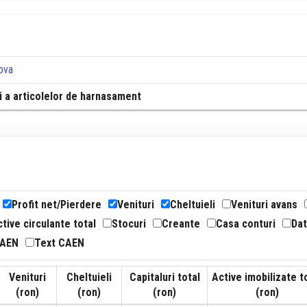
ova
si a articolelor de harnasament
Profit net/Pierdere
Venituri
Cheltuieli
Venituri avans
tive circulante total
Stocuri
Creante
Casa conturi
Dat
CAEN
Text CAEN
Venituri
Cheltuieli
Capitaluri total
Active imobilizate t
(ron)
(ron)
(ron)
(ron)