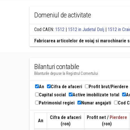
Domeniul de activitate
Cod CAEN:
1512
|
1512 in Judetul Dolj
|
1512 in Crai
Fabricarea articolelor de voiaj si marochinarie 
Bilanturi contabile
Bilanturile depuse la Registrul Comertului
An
Cifra de afaceri
Profit brut/Pierdere
Capital social
Active imobilizate total
Ac
Patrimoniul regiei
Numar angajati
Cod 
Cifra de afaceri
Profit net /
Pierdere
An
(ron)
(ron)