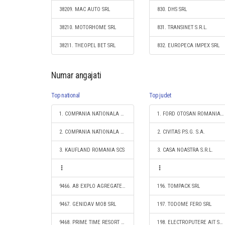
38209. MAC AUTO SRL
830. DHS SRL
38210. MOTORHOME SRL
831. TRANSINET S.R.L.
38211. THEOPEL BET SRL
832. EUROPECA IMPEX SRL
Numar angajati
Top national
Top judet
1. COMPANIA NATIONALA DE CAI FERATE "CFR" SA
1. FORD OTOSAN ROMANIA S.R.L.
2. COMPANIA NATIONALA POSTA ROMANA S.A.
2. CIVITAS P.S.G. S.A.
3. KAUFLAND ROMANIA SCS
3. CASA NOASTRA S.R.L.
9466. AB EXPLO AGREGATE SRL
196. TOMPACK SRL
9467. GENIDAV MOB SRL
197. TODOME FERO SRL
9468. PRIME TIME RESORT SRL
198. ELECTROPUTERE AIT SRL