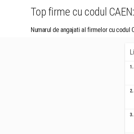
Top firme cu codul CAEN:
Numarul de angajati al firmelor cu codul 
L
1
.
2
.
3
.