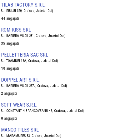
TILAB FACTORY S.R.L.
Str. RIULUI 320, Craiova, Judetul Dolj
44
angajati
ROM-KISS SRL
Str. BARIERA VILCII 281, Craiova, Judetul Dolj
35
angajati
PELLETTERIA SAC SRL
Str. TOAMNEI 16A, Craiova, Judetul Dolj
10
angajati
DOPPEL ART S.R.L.
Str. BARIERA VILCII 257J, Craiova, Judetul Dolj
2
angajati
SOFT WEAR S.R.L.
Str. CONSTANTIN BRANCOVEANU 45, Craiova, Judetul Dolj
0
angajati
MANGO TILES SRL
Str. MARAMURES 33, Craiova, Judetul Dolj