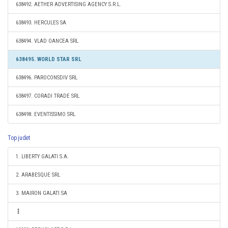
638492. AETHER ADVERTISING AGENCY S.R.L.
638493. HERCULES SA
638494. VLAD OANCEA SRL
638495. WORLD STAR SRL
638496. PAROCONSDIV SRL
638497. CORADI TRADE SRL
638498. EVENTISSIMO SRL
Top judet
1. LIBERTY GALATI S.A.
2. ARABESQUE SRL
3. MAIRON GALATI SA