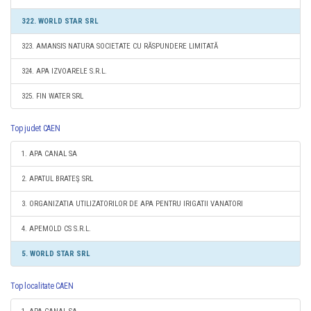
322. WORLD STAR SRL
323. AMANSIS NATURA SOCIETATE CU RĂSPUNDERE LIMITATĂ
324. APA IZVOARELE S.R.L.
325. FIN WATER SRL
Top judet CAEN
1. APA CANAL SA
2. APATUL BRATEŞ SRL
3. ORGANIZATIA UTILIZATORILOR DE APA PENTRU IRIGATII VANATORI
4. APEMOLD CS S.R.L.
5. WORLD STAR SRL
Top localitate CAEN