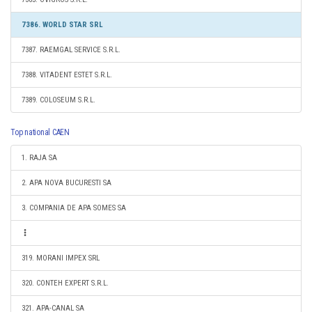
7386. WORLD STAR SRL
7387. RAEMGAL SERVICE S.R.L.
7388. VITADENT ESTET S.R.L.
7389. COLOSEUM S.R.L.
Top national CAEN
1. RAJA SA
2. APA NOVA BUCURESTI SA
3. COMPANIA DE APA SOMES SA
319. MORANI IMPEX SRL
320. CONTEH EXPERT S.R.L.
321. APA-CANAL SA