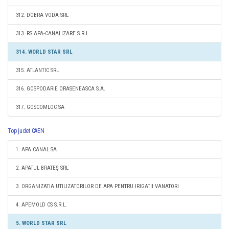
312. DOBRA VODA SRL
313. RS APA-CANALIZARE S.R.L.
314. WORLD STAR SRL
315. ATLANTIC SRL
316. GOSPODARIE ORASENEASCA S.A.
317. GOSCOMLOC SA
Top judet CAEN
1. APA CANAL SA
2. APATUL BRATEŞ SRL
3. ORGANIZATIA UTILIZATORILOR DE APA PENTRU IRIGATII VANATORI
4. APEMOLD CS S.R.L.
5. WORLD STAR SRL