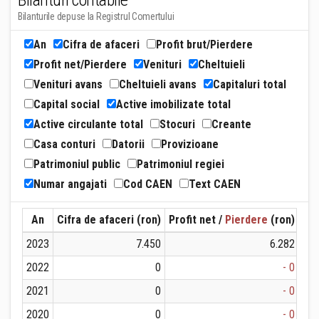
Bilanturi contabile
Bilanturile depuse la Registrul Comertului
An
Cifra de afaceri
Profit brut/Pierdere
Profit net/Pierdere
Venituri
Cheltuieli
Venituri avans
Cheltuieli avans
Capitaluri total
Capital social
Active imobilizate total
Active circulante total
Stocuri
Creante
Casa conturi
Datorii
Provizioane
Patrimoniul public
Patrimoniul regiei
Numar angajati
Cod CAEN
Text CAEN
An
Cifra de afaceri (ron)
Profit net /
Pierdere
(ron)
Ven
2023
7.450
6.282
2022
0
- 0
2021
0
- 0
2020
0
- 0