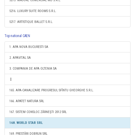
5215. MAJORE COMERCIAL MD S.R.L.
5216. LUXURY SUITE ROOMS S.R.L.
5217. ARTISTIQUE BALLET S.R.L.
Top national CAEN
1. APA NOVA BUCURESTI SA
2. APAVITAL SA
3. COMPANIA DE APA OLTENIA SA
165. APA-CANALIZARE PROGRESUL SFÎNTU GHEORGHE S.R.L.
166. APATET NATURA SRL
167. SISTEM CONSLOC ZĂRNEŞTI 2012 SRL
168. WORLD STAR SRL
169. PRESTĂRI DOBRUN SRL