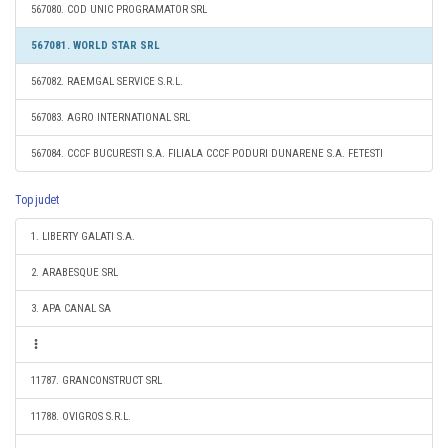
567080. COD UNIC PROGRAMATOR SRL
567081. WORLD STAR SRL
567082. RAEMGAL SERVICE S.R.L.
567083. AGRO INTERNATIONAL SRL
567084. CCCF BUCURESTI S.A. FILIALA CCCF PODURI DUNARENE S.A. FETESTI
Top judet
1. LIBERTY GALATI S.A.
2. ARABESQUE SRL
3. APA CANAL SA
11787. GRANCONSTRUCT SRL
11788. OVIGROS S.R.L.