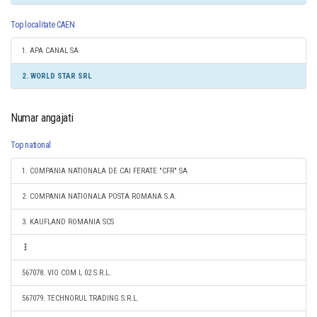
Top localitate CAEN
1. APA CANAL SA
2. WORLD STAR SRL
Numar angajati
Top national
1. COMPANIA NATIONALA DE CAI FERATE "CFR" SA
2. COMPANIA NATIONALA POSTA ROMANA S.A.
3. KAUFLAND ROMANIA SCS
567078. VIO COM L 02 S.R.L.
567079. TECHNORUL TRADING S.R.L.