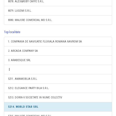
8078. ALEX&ROBY CAFFE S.R.L.
8079. LUGEMI S.R.L.
8080. MAJORE COMERCIAL MD S.R.L.
Top localitate
1. COMPANIA DE NAVIGATIE FLUVIALA ROMANA NAVROM SA
2. ARCADA COMPANY SA
3. ARABESQUE SRL
5211. AMAMOBLIA S.R.L.
5212. ELEGANCE PARTY BILA S.R.L.
5213. DORIN-V SOCIETATE IN NUME COLECTIV
5214. WORLD STAR SRL