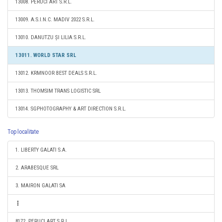
13008. PERUCI ART S.R.L.
13009. A.S.I.N.C. MADIV 2022 S.R.L.
13010. DANUTZU ȘI LILIA S.R.L.
13011. WORLD STAR SRL
13012. KRMNOOR BEST DEALS S.R.L.
13013. THOMSIM TRANS LOGISTIC SRL
13014. SGPHOTOGRAPHY & ART DIRECTION S.R.L.
Top localitate
1. LIBERTY GALATI S.A.
2. ARABESQUE SRL
3. MAIRON GALATI SA
8172. PERUCI ART S.R.L.