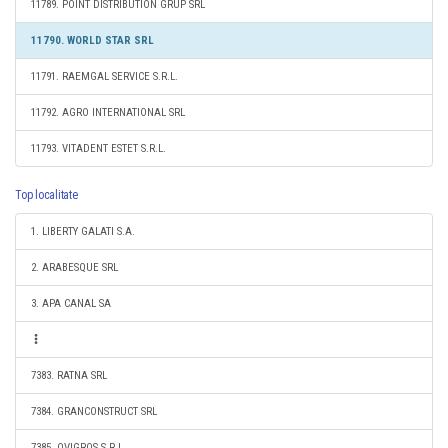
11789. POINT DISTRIBUTION GRUP SRL
11790. WORLD STAR SRL
11791. RAEMGAL SERVICE S.R.L.
11792. AGRO INTERNATIONAL SRL
11793. VITADENT ESTET S.R.L.
Top localitate
1. LIBERTY GALATI S.A.
2. ARABESQUE SRL
3. APA CANAL SA
7383. RATNA SRL
7384. GRANCONSTRUCT SRL
7385. OVIGROS S.R.L.