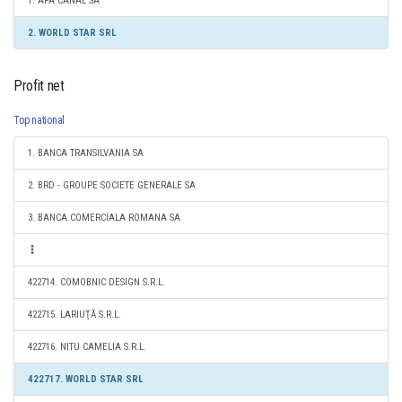
1. APA CANAL SA
2. WORLD STAR SRL
Profit net
Top national
1. BANCA TRANSILVANIA SA
2. BRD - GROUPE SOCIETE GENERALE SA
3. BANCA COMERCIALA ROMANA SA
422714. COMOBNIC DESIGN S.R.L.
422715. LARIUŢĂ S.R.L.
422716. NITU CAMELIA S.R.L.
422717. WORLD STAR SRL