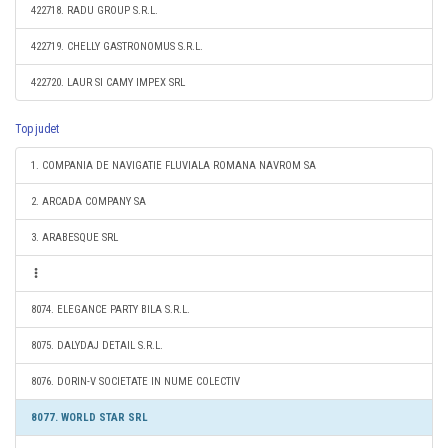
422718. RADU GROUP S.R.L.
422719. CHELLY GASTRONOMUS S.R.L.
422720. LAUR SI CAMY IMPEX SRL
Top judet
1. COMPANIA DE NAVIGATIE FLUVIALA ROMANA NAVROM SA
2. ARCADA COMPANY SA
3. ARABESQUE SRL
8074. ELEGANCE PARTY BILA S.R.L.
8075. DALYDAJ DETAIL S.R.L.
8076. DORIN-V SOCIETATE IN NUME COLECTIV
8077. WORLD STAR SRL