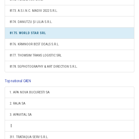
8173. A.S.I.N.C. MADIV 2022 S.R.L.
8174. DANUTZU ȘI LILIA S.R.L.
8175. WORLD STAR SRL
8176. KRMNOOR BEST DEALS S.R.L.
8177. THOMSIM TRANS LOGISTIC SRL
8178. SGPHOTOGRAPHY & ART DIRECTION S.R.L.
Top national CAEN
1. APA NOVA BUCURESTI SA
2. RAJA SA
3. APAVITAL SA
311. TRATAQUA SERV S.R.L.