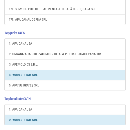
170. SERVICIU PUBLIC DE ALIMENTARE CU APĂ CURTIŞOARA SRL
171. APĂ CANAL DERNA SRL
Top judet CAEN
1. APA CANAL SA
2. ORGANIZATIA UTILIZATORILOR DE APA PENTRU IRIGATII VANATORI
3. APEMOLD CS S.R.L.
4. WORLD STAR SRL
5. APATUL BRATEŞ SRL
Top localitate CAEN
1. APA CANAL SA
2. WORLD STAR SRL