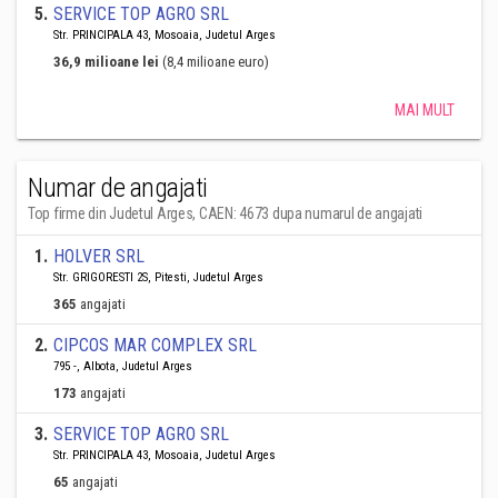
5
.
SERVICE TOP AGRO SRL
Str. PRINCIPALA 43, Mosoaia, Judetul Arges
36,9 milioane lei
(8,4 milioane euro)
MAI MULT
Numar de angajati
Top firme din Judetul Arges, CAEN: 4673 dupa numarul de angajati
1
.
HOLVER SRL
Str. GRIGORESTI 2S, Pitesti, Judetul Arges
365
angajati
2
.
CIPCOS MAR COMPLEX SRL
795 -, Albota, Judetul Arges
173
angajati
3
.
SERVICE TOP AGRO SRL
Str. PRINCIPALA 43, Mosoaia, Judetul Arges
65
angajati