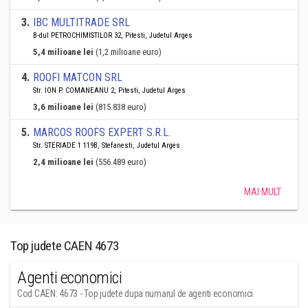
3
.
IBC MULTITRADE SRL
B-dul PETROCHIMISTILOR 32, Pitesti, Judetul Arges
5,4 milioane lei
(1,2 milioane euro)
4
.
ROOFI MATCON SRL
Str. ION P. COMANEANU 2, Pitesti, Judetul Arges
3,6 milioane lei
(815.838 euro)
5
.
MARCOS ROOFS EXPERT S.R.L.
Str. STERIADE 1 119B, Stefanesti, Judetul Arges
2,4 milioane lei
(556.489 euro)
MAI MULT
Top judete CAEN 4673
Agenti economici
Cod CAEN: 4673 - Top judete dupa numarul de agenti economici