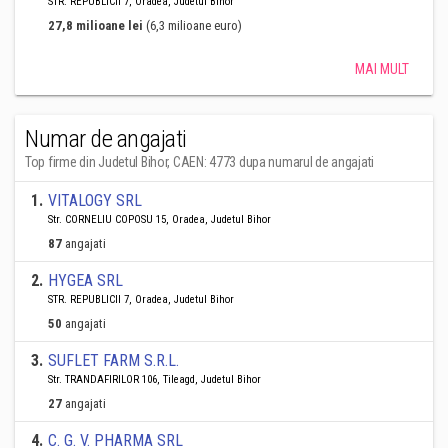
STR. REPUBLICII 7, Oradea, Judetul Bihor
27,8 milioane lei
(6,3 milioane euro)
MAI MULT
Numar de angajati
Top firme din Judetul Bihor, CAEN: 4773 dupa numarul de angajati
1
.
VITALOGY SRL
Str. CORNELIU COPOSU 15, Oradea, Judetul Bihor
87
angajati
2
.
HYGEA SRL
STR. REPUBLICII 7, Oradea, Judetul Bihor
50
angajati
3
.
SUFLET FARM S.R.L.
Str. TRANDAFIRILOR 106, Tileagd, Judetul Bihor
27
angajati
4
.
C. G. V. PHARMA SRL