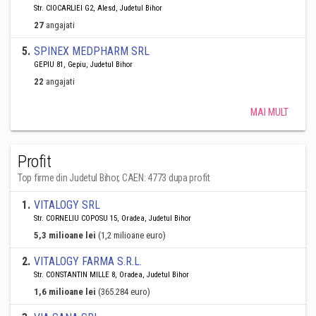
Str. CIOCARLIEI G2, Alesd, Judetul Bihor
27
angajati
5
.
SPINEX MEDPHARM SRL
GEPIU 81, Gepiu, Judetul Bihor
22
angajati
MAI MULT
Profit
Top firme din Judetul Bihor, CAEN: 4773 dupa profit
1
.
VITALOGY SRL
Str. CORNELIU COPOSU 15, Oradea, Judetul Bihor
5,3 milioane lei
(1,2 milioane euro)
2
.
VITALOGY FARMA S.R.L.
Str. CONSTANTIN MILLE 8, Oradea, Judetul Bihor
1,6 milioane lei
(365.284 euro)