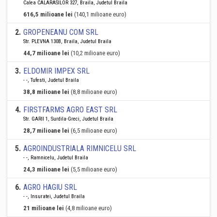
Calea CALARASILOR 327, Braila, Judetul Braila
616,5 milioane lei
(140,1 milioane euro)
2
.
GROPENEANU COM SRL
Str. PLEVNA 130B, Braila, Judetul Braila
44,7 milioane lei
(10,2 milioane euro)
3
.
ELDOMIR IMPEX SRL
- -, Tufesti, Judetul Braila
38,8 milioane lei
(8,8 milioane euro)
4
.
FIRSTFARMS AGRO EAST SRL
Str. GARII 1, Surdila-Greci, Judetul Braila
28,7 milioane lei
(6,5 milioane euro)
5
.
AGROINDUSTRIALA RIMNICELU SRL
- -, Ramnicelu, Judetul Braila
24,3 milioane lei
(5,5 milioane euro)
6
.
AGRO HAGIU SRL
- -, Insuratei, Judetul Braila
21 milioane lei
(4,8 milioane euro)