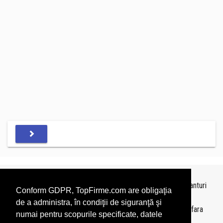
Topurile sunt realizate de
TopFirme
pe baza ultimelor bilanturi
Conform GDPR, TopFirme.com are obligaţia
depuse si au scop informativ.
de a administra, în condiţii de siguranţă şi
Este interzisa folosirea topurilor fara acordul TopFirme si fara
numai pentru scopurile specificate, datele
precizarea sursei.